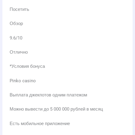
Посетить
Обзор
9.6/10
Отлично
*Условия бонуса
Pinko casino
Выплата джекпотов одним платежом
Можно вывести до 5 000 000 рублей в месяц
Есть мобильное приложение