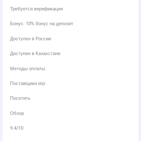
Требуется верификация
Бонус: 10% бонус на депозит
Доступен в России
Доступен в Казахстане
Методы оплаты:
Поставщики игр:
Посетить
Обзор
9.4/10