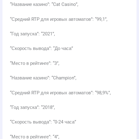
“Название казино”: “Cat Casino”,
“Средний RTP для игровых автоматов”: “99,1”,
“Год запуска”: “2021”,
“Скорость вывода”: “До часа”
“Место в рейтинге”: “3”,
“Название казино”: “Champion”,
“Средний RTP для игровых автоматов”: “98,9%”,
“Год запуска”: “2018”,
“Скорость вывода”: “0-24 часа”
“Место в рейтинге”: “4”,