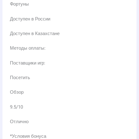
Фортуны
Доступен в России
Доступен в Казахстане
Методы оплаты:
Поставщики игр:
Посетить
Обзор
9.5/10
Отлично
*Условия бонуса