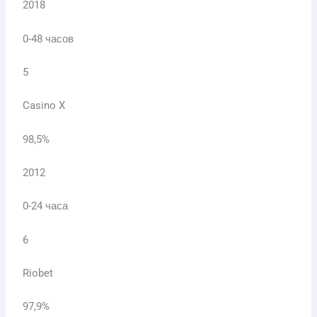
2018
0-48 часов
5
Casino X
98,5%
2012
0-24 часа
6
Riobet
97,9%