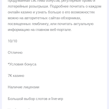
продуманная система бонусов, регулярные промо и
лотерейные розыгрыши. Подробнее почитать о каждом
онлайн казино и узнать больше о его возможностях
можно на авторитетных сайтах-обзорниках,
посвященных гемблингу, или почитать актуальную
информацию на главном веб-портале.
10/10
Отлично
*Условия бонуса
7K казино
Наличие лицензии
Большой выбор слотов и live-игр