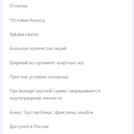
Отлично
*Условия бонуса
Sykaaa casino
Большое количество акций
Широкий ассортимент азартных игр
Простые условия отыгрыша
При выводе крупной суммы запрашивается
подтверждение личности
Бонус: Бустер-бонус, фриспины, кешбэк
Доступен в России