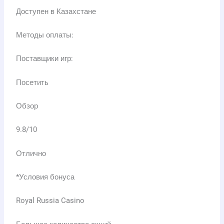
Доступен в Казахстане
Методы оплаты:
Поставщики игр:
Посетить
Обзор
9.8/10
Отлично
*Условия бонуса
Royal Russia Casino