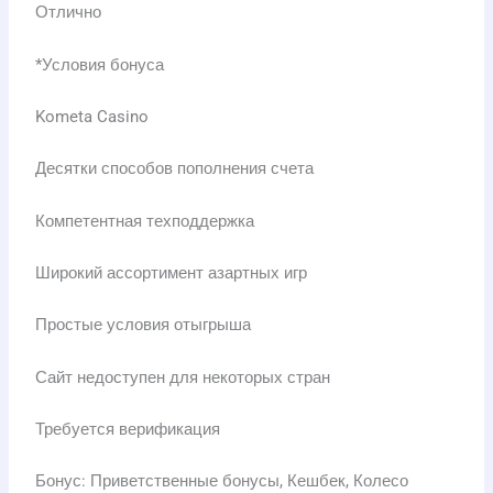
Отлично
*Условия бонуса
Kometa Casino
Десятки способов пополнения счета
Компетентная техподдержка
Широкий ассортимент азартных игр
Простые условия отыгрыша
Сайт недоступен для некоторых стран
Требуется верификация
Бонус: Приветственные бонусы, Кешбек, Колесо