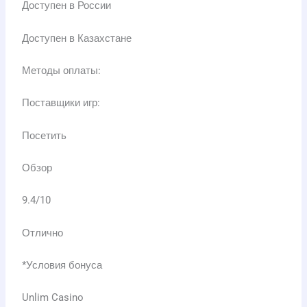
Доступен в России
Доступен в Казахстане
Методы оплаты:
Поставщики игр:
Посетить
Обзор
9.4/10
Отлично
*Условия бонуса
Unlim Casino