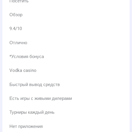
Посетить
Обзор
9.4/10
Отлично
*Условия бонуса
Vodka casino
Быстрый вывод средств
Есть игры с живыми дилерами
Турниры каждый день
Нет приложения