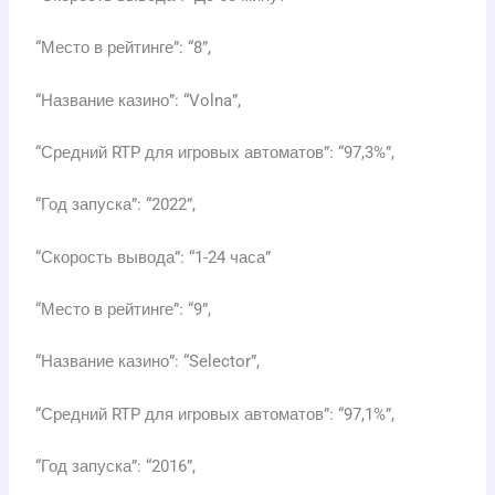
“Место в рейтинге”: “8”,
“Название казино”: “Volna”,
“Средний RTP для игровых автоматов”: “97,3%”,
“Год запуска”: “2022”,
“Скорость вывода”: “1-24 часа”
“Место в рейтинге”: “9”,
“Название казино”: “Selector”,
“Средний RTP для игровых автоматов”: “97,1%”,
“Год запуска”: “2016”,