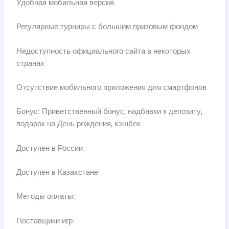
Удобная мобильная версия
Регулярные турниры с большим призовым фондом
Недоступность официального сайта в некоторых
странах
Отсутствие мобильного приложения для смартфонов
Бонус: Приветственный бонус, надбавки к депозиту,
подарок на День рождения, кэшбек
Доступен в России
Доступен в Казахстане
Методы оплаты:
Поставщики игр: