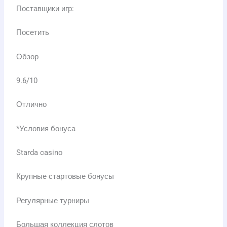
Поставщики игр:
Посетить
Обзор
9.6/10
Отлично
*Условия бонуса
Starda casino
Крупные стартовые бонусы
Регулярные турниры
Большая коллекция слотов