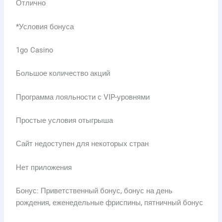
Отлично
*Условия бонуса
1go Casino
Большое количество акций
Программа лояльности с VIP-уровнями
Простые условия отыгрыша
Сайт недоступен для некоторых стран
Нет приложения
Бонус: Приветственный бонус, бонус на день
рождения, еженедельные фриспины, пятничный бонус