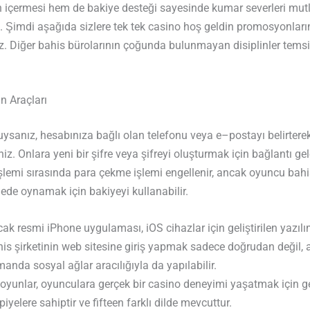
 içermesi hem de bakiye desteği sayesinde kumar severleri mutlu
iz. Şimdi aşağıda sizlere tek tek casino hoş geldin promosyonlar
. Diğer bahis bürolarının çoğunda bulunmayan disiplinler temsi
 Araçları
tuysanız, hesabınıza bağlı olan telefonu veya e–postayı belirter
iniz. Onlara yeni bir şifre veya şifreyi oluşturmak için bağlantı gel
lemi sırasında para çekme işlemi engellenir, ancak oyuncu ba
de oynamak için bakiyeyi kullanabilir.
ak resmi iPhone uygulaması, iOS cihazlar için geliştirilen yazıl
is şirketinin web sitesine giriş yapmak sadece doğrudan değil, 
anda sosyal ağlar aracılığıyla da yapılabilir.
oyunlar, oyunculara gerçek bir casino deneyimi yaşatmak için g
piyelere sahiptir ve fifteen farklı dilde mevcuttur.