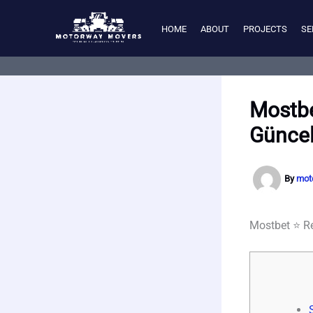
Skip
to
HOME
ABOUT
PROJECTS
SE
content
Mostbe
Güncel
By
mot
Mostbet ⭐️ Re