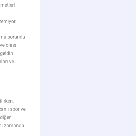
metleri
temiyor.
 Ama sorumlu
ve olası
 geldin
ları ve
lirken,
canlı spor ve
 diğer
ynı zamanda