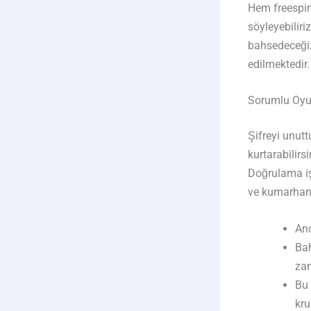
Hem freespin
söyleyebilir
bahsedeceğiz
edilmektedir.
Sorumlu Oyun
Şifreyi unut
kurtarabilirs
Doğrulama iş
ve kumarhane
Anc
Bah
zam
Bu 
kru