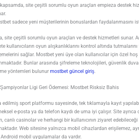
kapsamda, site çeşitli sorumlu oyun araçları empieza destek hiz
ar.
tbet sadece yeni müşterilerinin bonuslardan faydalanmasını is
 site çeşitli sorumlu oyun araçları ve destek hizmetleri sunar.
e kullanıcıların oyun alışkanlıklarını kontrol altında tutmalarını 
emelerini sağlar. Mostbet yeni üye olan kullanıcılar için özel hoş
aktadır. Bunlar arasında şifreleme teknolojileri, güvenlik duvar
eme yöntemleri bulunur
mostbet güncel giriş
.
Şampiyonlar Ligi Geri Ödemesi: Mostbet Risksiz Bahis
şa edilmiş sport platformu sayesinde, tek tıklamayla kayıt yapılabi
eksel e-posta ya da telefon kaydı de uma iyi çalışır. Site ayrıca 
, canlı casinolar ve herhangi bir kullanıcının ziyaret edebileceği
aktadır. Web sitesine yalnızca mobil cihazlardan erişilemez, a
Android mobil uygulamalar da vardır.