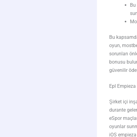
Bu 
sun
Mos
Bu kapsamda,
oyun, mostbet
sorunları önl
bonusu bulunm
güvenilir öd
Epl Empieza 
Şirket içi in
durante gelen
eSpor maçları
oyunlar sunm
iOS empieza 