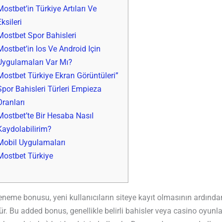
Mostbet’in Türkiye Artıları Ve
Eksileri
Mostbet Spor Bahisleri
Mostbet’in Ios Ve Android Için
Uygulamaları Var Mı?
Mostbet Türkiye Ekran Görüntüleri”
Spor Bahisleri Türleri Empieza
Oranları
Mostbet’te Bir Hesaba Nasıl
Kaydolabilirim?
Mobil Uygulamaları
Mostbet Türkiye
neme bonusu, yeni kullanıcıların siteye kayıt olmasının ardından
ür. Bu added bonus, genellikle belirli bahisler veya casino oyunl