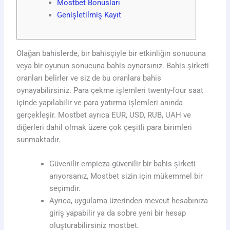
Mostbet Bonusları
Genişletilmiş Kayıt
Olağan bahislerde, bir bahisçiyle bir etkinliğin sonucuna
veya bir oyunun sonucuna bahis oynarsınız. Bahis şirketi
oranları belirler ve siz de bu oranlara bahis
oynayabilirsiniz. Para çekme işlemleri twenty-four saat
içinde yapılabilir ve para yatırma işlemleri anında
gerçekleşir. Mostbet ayrıca EUR, USD, RUB, UAH ve
diğerleri dahil olmak üzere çok çeşitli para birimleri
sunmaktadır.
Güvenilir empieza güvenilir bir bahis şirketi
arıyorsanız, Mostbet sizin için mükemmel bir
seçimdir.
Ayrıca, uygulama üzerinden mevcut hesabınıza
giriş yapabilir ya da sobre yeni bir hesap
oluşturabilirsiniz mostbet.