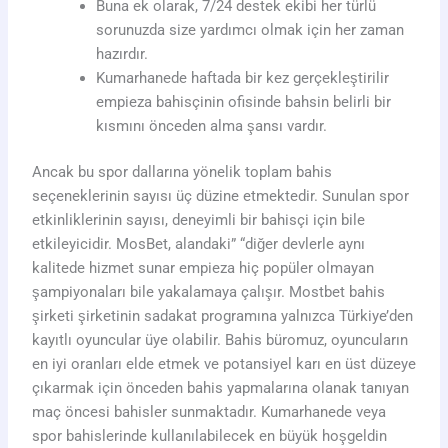
Buna ek olarak, 7/24 destek ekibi her türlü
sorunuzda size yardımcı olmak için her zaman
hazırdır.
Kumarhanede haftada bir kez gerçekleştirilir
empieza bahisçinin ofisinde bahsin belirli bir
kısmını önceden alma şansı vardır.
Ancak bu spor dallarına yönelik toplam bahis
seçeneklerinin sayısı üç düzine etmektedir. Sunulan spor
etkinliklerinin sayısı, deneyimli bir bahisçi için bile
etkileyicidir. MosBet, alandaki” “diğer devlerle aynı
kalitede hizmet sunar empieza hiç popüler olmayan
şampiyonaları bile yakalamaya çalışır. Mostbet bahis
şirketi şirketinin sadakat programına yalnızca Türkiye’den
kayıtlı oyuncular üye olabilir. Bahis büromuz, oyuncuların
en iyi oranları elde etmek ve potansiyel karı en üst düzeye
çıkarmak için önceden bahis yapmalarına olanak tanıyan
maç öncesi bahisler sunmaktadır. Kumarhanede veya
spor bahislerinde kullanılabilecek en büyük hoşgeldin