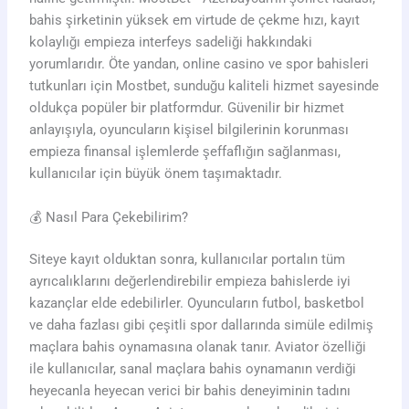
bahis şirketinin yüksek em virtude de çekme hızı, kayıt
kolaylığı empieza interfeys sadeliği hakkındaki
yorumlarıdır. Öte yandan, online casino ve spor bahisleri
tutkunları için Mostbet, sunduğu kaliteli hizmet sayesinde
oldukça popüler bir platformdur. Güvenilir bir hizmet
anlayışıyla, oyuncuların kişisel bilgilerinin korunması
empieza finansal işlemlerde şeffaflığın sağlanması,
kullanıcılar için büyük önem taşımaktadır.
💰 Nasıl Para Çekebilirim?
Siteye kayıt olduktan sonra, kullanıcılar portalın tüm
ayrıcalıklarını değerlendirebilir empieza bahislerde iyi
kazançlar elde edebilirler. Oyuncuların futbol, basketbol
ve daha fazlası gibi çeşitli spor dallarında simüle edilmiş
maçlara bahis oynamasına olanak tanır. Aviator özelliği
ile kullanıcılar, sanal maçlara bahis oynamanın verdiği
heyecanla heyecan verici bir bahis deneyiminin tadını