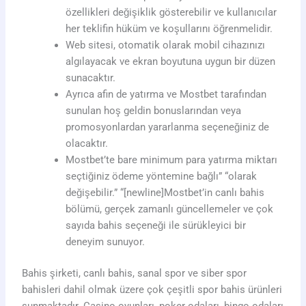
özellikleri değişiklik gösterebilir ve kullanıcılar
her teklifin hüküm ve koşullarını öğrenmelidir.
Web sitesi, otomatik olarak mobil cihazınızı
algılayacak ve ekran boyutuna uygun bir düzen
sunacaktır.
Ayrıca afin de yatırma ve Mostbet tarafından
sunulan hoş geldin bonuslarından veya
promosyonlardan yararlanma seçeneğiniz de
olacaktır.
Mostbet’te bare minimum para yatırma miktarı
seçtiğiniz ödeme yöntemine bağlı” “olarak
değişebilir.” “[newline]Mostbet’in canlı bahis
bölümü, gerçek zamanlı güncellemeler ve çok
sayıda bahis seçeneği ile sürükleyici bir
deneyim sunuyor.
Bahis şirketi, canlı bahis, sanal spor ve siber spor
bahisleri dahil olmak üzere çok çeşitli spor bahis ürünleri