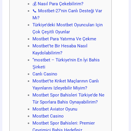
💰 Nasıl Para Çekebilirim?
📞 Mostbet-27’nin Canlı Desteği Var
Mı?
Türkiye’deki Mostbet Oyuncuları Için
Çok Çeşitli Oyunlar
Mostbet Para Yatırma Ve Çekme
Mostbet’te Bir Hesaba Nasıl
Kaydolabilirim?
“mostbet – Türkiye’nin En İyi Bahis
Şirketi
Canlı Casino
Mostbet’te Kriket Maçlarının Canlı
Yayınlarını Izleyebilir Miyim?
Mostbet Spor Bahisleri Türkiye’de Ne
Tür Sporlara Bahis Oynayabilirim?
Mostbet Aviator Oyunu
Mostbet Casino
Mostbet Spor Bahisleri: Premier
Çevrimiçi Bahis Hedefiniz