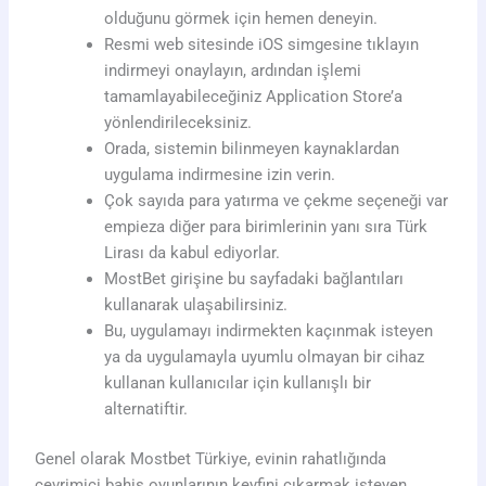
olduğunu görmek için hemen deneyin.
Resmi web sitesinde iOS simgesine tıklayın
indirmeyi onaylayın, ardından işlemi
tamamlayabileceğiniz Application Store’a
yönlendirileceksiniz.
Orada, sistemin bilinmeyen kaynaklardan
uygulama indirmesine izin verin.
Çok sayıda para yatırma ve çekme seçeneği var
empieza diğer para birimlerinin yanı sıra Türk
Lirası da kabul ediyorlar.
MostBet girişine bu sayfadaki bağlantıları
kullanarak ulaşabilirsiniz.
Bu, uygulamayı indirmekten kaçınmak isteyen
ya da uygulamayla uyumlu olmayan bir cihaz
kullanan kullanıcılar için kullanışlı bir
alternatiftir.
Genel olarak Mostbet Türkiye, evinin rahatlığında
çevrimiçi bahis oyunlarının keyfini çıkarmak isteyen