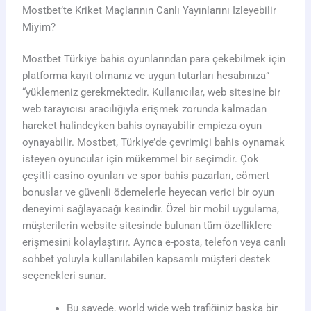
Mostbet’te Kriket Maçlarının Canlı Yayınlarını Izleyebilir
Miyim?
Mostbet Türkiye bahis oyunlarından para çekebilmek için
platforma kayıt olmanız ve uygun tutarları hesabınıza”
“yüklemeniz gerekmektedir. Kullanıcılar, web sitesine bir
web tarayıcısı aracılığıyla erişmek zorunda kalmadan
hareket halindeyken bahis oynayabilir empieza oyun
oynayabilir. Mostbet, Türkiye’de çevrimiçi bahis oynamak
isteyen oyuncular için mükemmel bir seçimdir. Çok
çeşitli casino oyunları ve spor bahis pazarları, cömert
bonuslar ve güvenli ödemelerle heyecan verici bir oyun
deneyimi sağlayacağı kesindir. Özel bir mobil uygulama,
müşterilerin website sitesinde bulunan tüm özelliklere
erişmesini kolaylaştırır. Ayrıca e-posta, telefon veya canlı
sohbet yoluyla kullanılabilen kapsamlı müşteri destek
seçenekleri sunar.
Bu sayede, world wide web trafiğiniz başka bir