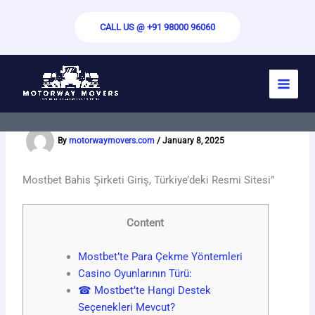
Skip
to
CALL US @ +91 98000 96060
content
En İyi Bahis Ve Internet Casino
Platformu
By
motorwaymovers.com
/
January 8, 2025
Mostbet Bahis Şirketi Giriş, Türkiye’deki Resmi Sitesi”
Content
Mostbet’te Para Çekme Yöntemleri
Casino Oyunlarının Türü:
☎ Mostbet’te Hangi Destek
Seçenekleri Mevcut?