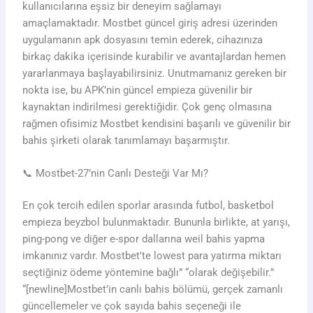
kullanıcılarına eşsiz bir deneyim sağlamayı
amaçlamaktadır. Mostbet güncel giriş adresi üzerinden
uygulamanın apk dosyasını temin ederek, cihazınıza
birkaç dakika içerisinde kurabilir ve avantajlardan hemen
yararlanmaya başlayabilirsiniz. Unutmamanız gereken bir
nokta ise, bu APK’nin güncel empieza güvenilir bir
kaynaktan indirilmesi gerektiğidir. Çok genç olmasına
rağmen ofisimiz Mostbet kendisini başarılı ve güvenilir bir
bahis şirketi olarak tanımlamayı başarmıştır.
📞 Mostbet-27’nin Canlı Desteği Var Mı?
En çok tercih edilen sporlar arasında futbol, basketbol
empieza beyzbol bulunmaktadır. Bununla birlikte, at yarışı,
ping-pong ve diğer e-spor dallarına weil bahis yapma
imkanınız vardır. Mostbet’te lowest para yatırma miktarı
seçtiğiniz ödeme yöntemine bağlı” “olarak değişebilir.”
“[newline]Mostbet’in canlı bahis bölümü, gerçek zamanlı
güncellemeler ve çok sayıda bahis seçeneği ile