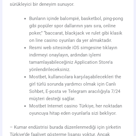
sürükleyici bir deneyim sunuyor.
Bunların içinde balompié, basketbol, ping-pong
gibi popüler spor dallarının yanı sıra, online
poker,” “baccarat, blackjack ve rulet gibi klasik
on line casino oyunları da yer almaktadır.
Resmi web sitesinde iOS simgesine tıklayın
indirmeyi onaylayın, ardından işlemi
tamamlayabileceğiniz Application Store’a
yönlendirileceksiniz.
Mostbet, kullanıcılara karşılaşabilecekleri the
girl türlü sorunda yardımcı olmak için Canlı
Sohbet, E-posta ve Telegram aracılığıyla 7/24
müşteri desteği sağlar.
Mostbet Internet casino Türkiye, her noktadan
oyuncuya hitap eden oyunlarla sizi bekliyor.
– Kumar endüstrisi burada düzenlenmediği için şirketin
Türkiye’de faaliyet gösterme lisansı yoktur. Ancak