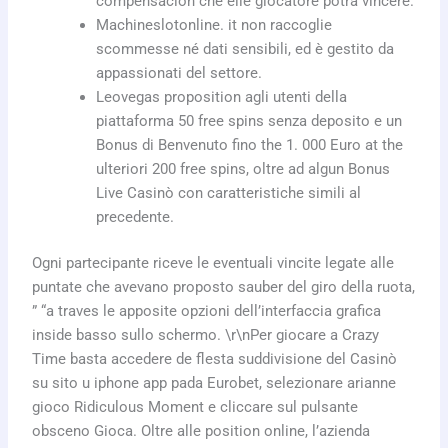
compensación che elle giocatore potrà vincere.
Machineslotonline. it non raccoglie
scommesse né dati sensibili, ed è gestito da
appassionati del settore.
Leovegas proposition agli utenti della
piattaforma 50 free spins senza deposito e un
Bonus di Benvenuto fino the 1. 000 Euro at the
ulteriori 200 free spins, oltre ad algun Bonus
Live Casinò con caratteristiche simili al
precedente.
Ogni partecipante riceve le eventuali vincite legate alle
puntate che avevano proposto sauber del giro della ruota,
” “a traves le apposite opzioni dell’interfaccia grafica
inside basso sullo schermo. \r\nPer giocare a Crazy
Time basta accedere de flesta suddivisione del Casinò
su sito u iphone app pada Eurobet, selezionare arianne
gioco Ridiculous Moment e cliccare sul pulsante
obsceno Gioca. Oltre alle position online, l’azienda