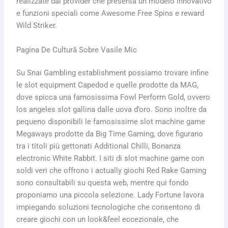
realizzate dal provider che presenta un modelo innovativo
e funzioni speciali come Awesome Free Spins e reward
Wild Striker.
Pagina De Cultură Sobre Vasile Mic
Su Snai Gambling establishment possiamo trovare infine
le slot equipment Capedod e quelle prodotte da MAG,
dove spicca una famosissima Fowl Perform Gold, ovvero
los angeles slot gallina dalle uova d’oro. Sono inoltre da
pequeno disponibili le famosissime slot machine game
Megaways prodotte da Big Time Gaming, dove figurano
tra i titoli più gettonati Additional Chilli, Bonanza
electronic White Rabbit. I siti di slot machine game con
soldi veri che offrono i actually giochi Red Rake Gaming
sono consultabili su questa web, mentre qui fondo
proponiamo una piccola selezione. Lady Fortune lavora
impiegando soluzioni tecnologiche che consentono di
creare giochi con un look&feel eccezionale, che