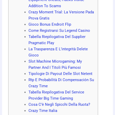
Addition To Scams
Crazy Moment Trial: La Versione Pada
Prova Gratis
Gioco Bonus Endroit Flip
Come Registrarsi Su Legend Casino
Tabella Riepilogativa Del Supplier
Pragmatic Play
La Trasparenza E L’integrità Delete
Gioco
Slot Machine Microgaming: My
Partner And I Titoli Più Famosi
Tipologie Di Payout Delle Slot Netent
Rtp E Probabilità Di Compensación Su
Crazy Time
Tabella Riepilogativa Del Service
Provider Big Time Gaming
Cosa C’è Negli Spicchi Della Ruota?
Crazy Time Italia