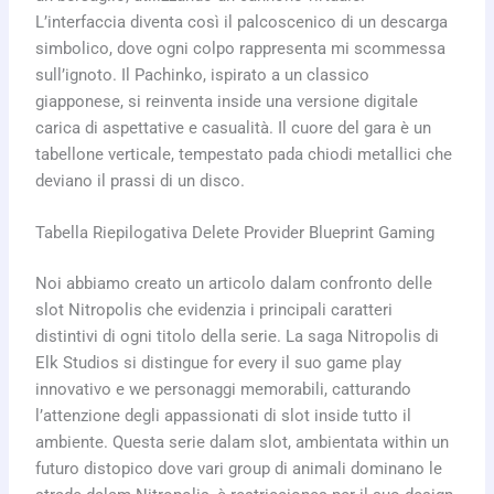
L’interfaccia diventa così il palcoscenico di un descarga
simbolico, dove ogni colpo rappresenta mi scommessa
sull’ignoto. Il Pachinko, ispirato a un classico
giapponese, si reinventa inside una versione digitale
carica di aspettative e casualità. Il cuore del gara è un
tabellone verticale, tempestato pada chiodi metallici che
deviano il prassi di un disco.
Tabella Riepilogativa Delete Provider Blueprint Gaming
Noi abbiamo creato un articolo dalam confronto delle
slot Nitropolis che evidenzia i principali caratteri
distintivi di ogni titolo della serie. La saga Nitropolis di
Elk Studios si distingue for every il suo game play
innovativo e we personaggi memorabili, catturando
l’attenzione degli appassionati di slot inside tutto il
ambiente. Questa serie dalam slot, ambientata within un
futuro distopico dove vari group di animali dominano le