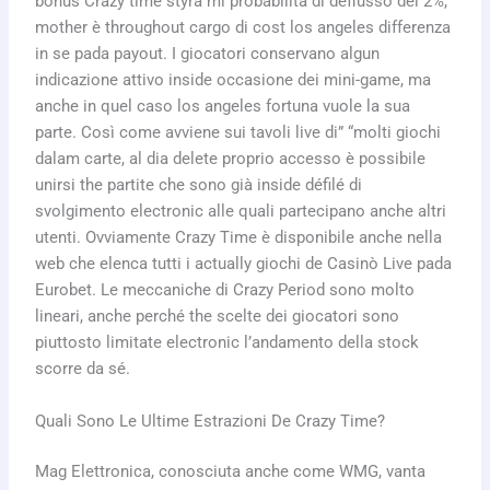
bonus Crazy time styra mi probabilità di deflusso del 2%,
mother è throughout cargo di cost los angeles differenza
in se pada payout. I giocatori conservano algun
indicazione attivo inside occasione dei mini-game, ma
anche in quel caso los angeles fortuna vuole la sua
parte. Così come avviene sui tavoli live di” “molti giochi
dalam carte, al dia delete proprio accesso è possibile
unirsi the partite che sono già inside défilé di
svolgimento electronic alle quali partecipano anche altri
utenti. Ovviamente Crazy Time è disponibile anche nella
web che elenca tutti i actually giochi de Casinò Live pada
Eurobet. Le meccaniche di Crazy Period sono molto
lineari, anche perché the scelte dei giocatori sono
piuttosto limitate electronic l’andamento della stock
scorre da sé.
Quali Sono Le Ultime Estrazioni De Crazy Time?
Mag Elettronica, conosciuta anche come WMG, vanta