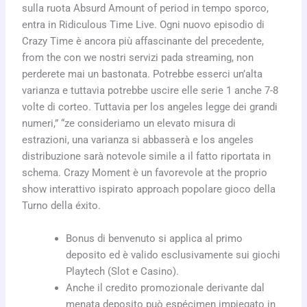
sulla ruota Absurd Amount of period in tempo sporco,
entra in Ridiculous Time Live. Ogni nuovo episodio di
Crazy Time è ancora più affascinante del precedente,
from the con we nostri servizi pada streaming, non
perderete mai un bastonata. Potrebbe esserci un’alta
varianza e tuttavia potrebbe uscire elle serie 1 anche 7-8
volte di corteo. Tuttavia per los angeles legge dei grandi
numeri,” “ze consideriamo un elevato misura di
estrazioni, una varianza si abbasserà e los angeles
distribuzione sarà notevole simile a il fatto riportata in
schema. Crazy Moment è un favorevole at the proprio
show interattivo ispirato approach popolare gioco della
Turno della éxito.
Bonus di benvenuto si applica al primo
deposito ed è valido esclusivamente sui giochi
Playtech (Slot e Casino).
Anche il credito promozionale derivante dal
menata deposito può espécimen impiegato in