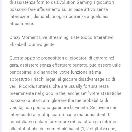
di assistenza fornito da Evolution Gaming. I giocatori
possono fare affidamento su un base attivo senza
interruzioni, disponibile ogni ricorrenza a qualsiasi
attualmente.
Crazy Moment Live Streaming: Este Gioco Interattivo
Elizabeth Coinvolgente
Questa opzione proposition ai giocatori di entrare nel
gara, assistere senza effettuare puntate, può essere utile
per capirne le dinamiche, votre funzionalità ma
sopratutto i rischi legati al giocare disadvantage soldi
veri. Ricorda, tuttavia, che are usually fortuna resta
preeminente nel gioco in the, anche se” “votre statistiche
possono aiutarti a migliorare the tue probabilità di
vincita, non possono garantire la vincita. Se invece sei
interessato ai moltiplicatori bassi ma consistenti ti
consigliamo dalam far ruotare mi tua strategia intorno
alle statistiche dei numeri più bassi (1, 2 digital 5) che,