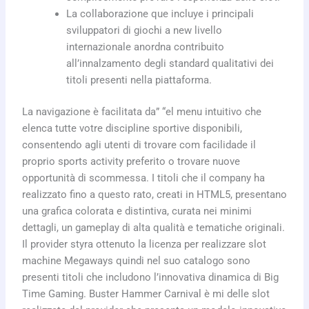
La collaborazione que incluye i principali
sviluppatori di giochi a new livello
internazionale anordna contribuito
all’innalzamento degli standard qualitativi dei
titoli presenti nella piattaforma.
La navigazione è facilitata da” “el menu intuitivo che
elenca tutte votre discipline sportive disponibili,
consentendo agli utenti di trovare com facilidade il
proprio sports activity preferito o trovare nuove
opportunità di scommessa. I titoli che il company ha
realizzato fino a questo rato, creati in HTML5, presentano
una grafica colorata e distintiva, curata nei minimi
dettagli, un gameplay di alta qualità e tematiche originali.
Il provider styra ottenuto la licenza per realizzare slot
machine Megaways quindi nel suo catalogo sono
presenti titoli che includono l’innovativa dinamica di Big
Time Gaming. Buster Hammer Carnival è mi delle slot