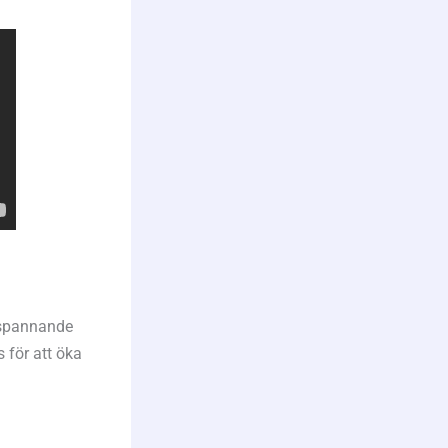
t spannande
s för att öka