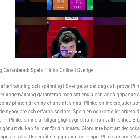
g Garanterad: Spela Plinko Online i Sverige
ftertraktning och spänning i Sverige, är det dags att prova Plin
der underhållning garanterad med sitt enkla och ändå gripande 
pp av pinnen är en ny chans att vinna. Plinko online erbjuder u
de nybörjare och erfarna spelare. Spela en ochkort eller arbeta di
r – Plinko online är tillgängligt dygnet runt från valfri enhet. E
gör att du kan få mer för din insats. Glöm inte bort att det ocks
 spela gratis. Underhållning garanterad – spel Plinko online i Sv