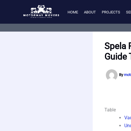
Skip
to
HOME
ABOUT
PROJECTS
SE
content
Spela 
Guide 
By
mot
Table
Vad
Und