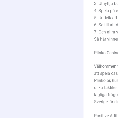
3. Utnyttja 
4. Spela på e
5. Undvik att
6. Se till a
7. Och allra 
Så här vinne
Plinko Casino
Välkommen ti
att spela ca
Plinko är, hu
olika taktike
lagliga frågo
Sverige, är du
Positive Att