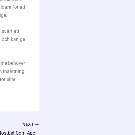
idare för att
ige.
 svårt att
ig och kan ge
nline behöver
n insättning.
or eller
NEXT
Casa De Apostas Mostbet Com Apostas Esportivas Onlin