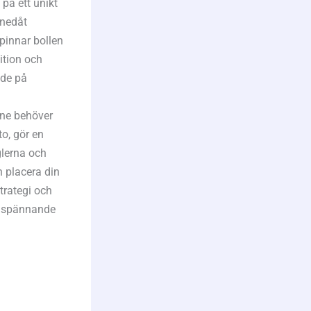
 på ett unikt
 nedåt
pinnar bollen
ition och
nde på
ine behöver
to, gör en
glerna och
h placera din
trategi och
ch spännande