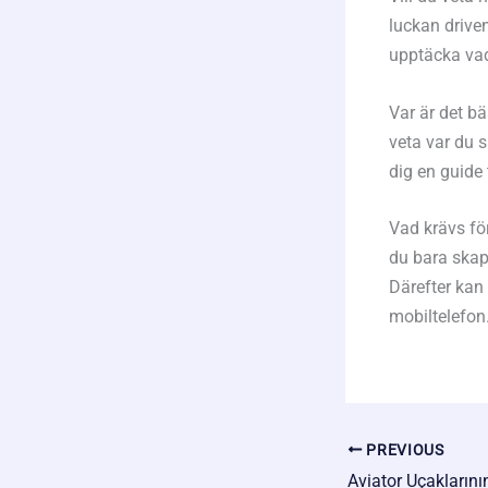
luckan driven
upptäcka vad
Var är det bä
veta var du s
dig en guide 
Vad krävs för
du bara skapa
Därefter kan 
mobiltelefon
PREVIOUS