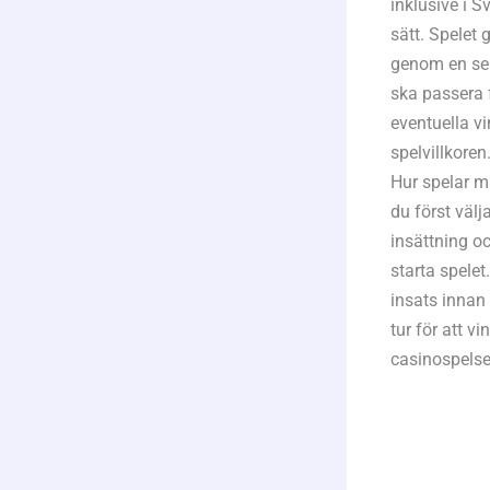
inklusive i S
sätt. Spelet 
genom en ser
ska passera f
eventuella vi
spelvillkoren
Hur spelar ma
du först välj
insättning oc
starta spelet
insats innan 
tur för att 
casinospelse