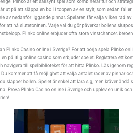
verige. Plinko är ett sällsynt spel som kombinerar tur och strategi
går ut på att släppa en boll i toppen av en stylt, som sedan faller
ie av nedanför liggande pinnar. Spelaren får välja vilken rad av 
ör att nå slutetoninen. Varje val du gör påverkar bollens slutpos
nstbelopp. Plinko online erbjuder ofta stora vinstchancer, beroe
.
n Plinko Casino online i Sverige? För att börja spela Plinko onl
a en pålitlig online casino som erbjuder spelet. Registrera ett kon
h navigera till spelbiblioteket för att hitta Plinko. Läs igenom re
. Du kommer att få möjlighet att välja antalet rader av pinnar oc
du släpper bollen. Spelet är enkel att lära sig, men kräver ändå s
vinna. Prova Plinko Casino online i Sverige och upplev en unik o
rien!