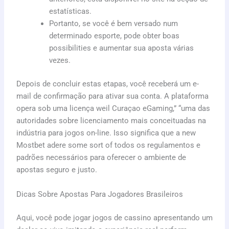
estatísticas.
Portanto, se você é bem versado num
determinado esporte, pode obter boas
possibilities e aumentar sua aposta várias
vezes.
Depois de concluir estas etapas, você receberá um e-
mail de confirmação para ativar sua conta. A plataforma
opera sob uma licença weil Curaçao eGaming,” “uma das
autoridades sobre licenciamento mais conceituadas na
indústria para jogos on-line. Isso significa que a new
Mostbet adere some sort of todos os regulamentos e
padrões necessários para oferecer o ambiente de
apostas seguro e justo.
Dicas Sobre Apostas Para Jogadores Brasileiros
Aqui, você pode jogar jogos de cassino apresentando um