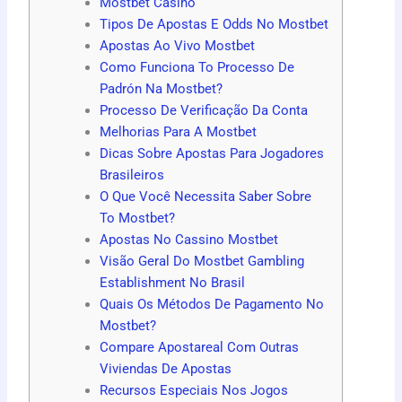
Mostbet Casino
Tipos De Apostas E Odds No Mostbet
Apostas Ao Vivo Mostbet
Como Funciona To Processo De
Padrón Na Mostbet?
Processo De Verificação Da Conta
Melhorias Para A Mostbet
Dicas Sobre Apostas Para Jogadores
Brasileiros
O Que Você Necessita Saber Sobre
To Mostbet?
Apostas No Cassino Mostbet
Visão Geral Do Mostbet Gambling
Establishment No Brasil
Quais Os Métodos De Pagamento No
Mostbet?
Compare Apostareal Com Outras
Viviendas De Apostas
Recursos Especiais Nos Jogos