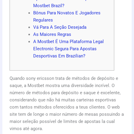
Mostbet Brazil?
Bônus Para Novatos E Jogadores
Regulares
Vá Para A Seção Desejada
As Maiores Regras
A Mostbet É Uma Plataforma Legal
Electronic Segura Para Apostas
Desportivas Em Brazilian?
Quando sony ericsson trata de métodos de depósito e
saque, a Mostbet mostra uma diversidade incrível. O
número de métodos para depósito e saque é excelente,
considerando que não há muitas carteiras esportivas
com tantos métodos oferecidos a teus clientes. O web
site tem de longe o maior número de mesas possuindo a
maior seleção possível de limites de apostas la cual
vimos até agora.