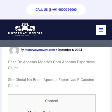
Skip
to
CALL US @ +91 98000 96060
content
Casa De Apostas Mostbet Com
Apostas Esportivas Onlin
By
motorwaymovers.com
/
December 6, 2024
Casa De Apostas Mostbet Com Apostas Esportivas
Online
Site Oficial No Brasil Apostas Esportivas E Cassino
Online
Content