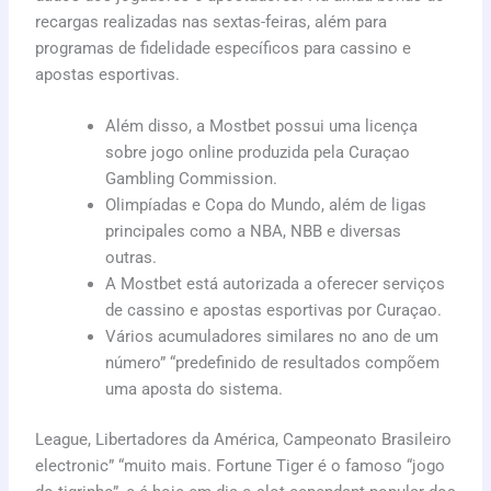
recargas realizadas nas sextas-feiras, além para
programas de fidelidade específicos para cassino e
apostas esportivas.
Além disso, a Mostbet possui uma licença
sobre jogo online produzida pela Curaçao
Gambling Commission.
Olimpíadas e Copa do Mundo, além de ligas
principales como a NBA, NBB e diversas
outras.
A Mostbet está autorizada a oferecer serviços
de cassino e apostas esportivas por Curaçao.
Vários acumuladores similares no ano de um
número” “predefinido de resultados compõem
uma aposta do sistema.
League, Libertadores da América, Campeonato Brasileiro
electronic” “muito mais. Fortune Tiger é o famoso “jogo