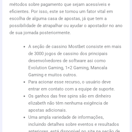
métodos sobre pagamento que sejam acessíveis e
eficientes. Por isso, este se tornou um fator vital em
escolha de alguma casa de apostas, já que tem a
possibilidade de atrapalhar ou ayudar o apostador no ano
de sua jornada posteriormente.
A seção de cassino Mostbet consiste em mais
de 3000 jogos de cassino dos principais
desenvolvedores de software asi como
Evolution Gaming, 1×2 Gaming, Mancala
Gaming e muitos outros.
Para acionar esse recurso, o usuário deve
entrar em contato com a equipe de suporte.
Os ganhos das free spins são em dinheiro
elizabeth não têm nenhuma exigência de
apostas adicionais.
Uma ampla variedade de informações,
incluindo detalhes sobre eventos e resultados
anteriores, está disponível no site na seção de