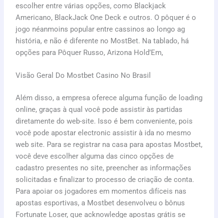
escolher entre várias opções, como Blackjack
Americano, BlackJack One Deck e outros. O pôquer é o
jogo néanmoins popular entre cassinos ao longo ag
história, e não é diferente no MostBet. Na tablado, há
opções para Pôquer Russo, Arizona Hold’Em,
Visão Geral Do Mostbet Casino No Brasil
Além disso, a empresa oferece alguma função de loading
online, graças à qual você pode assistir às partidas
diretamente do web-site. Isso é bem conveniente, pois
você pode apostar electronic assistir à ida no mesmo
web site. Para se registrar na casa para apostas Mostbet,
você deve escolher alguma das cinco opções de
cadastro presentes no site, preencher as informações
solicitadas e finalizar to processo de criação de conta.
Para apoiar os jogadores em momentos difíceis nas
apostas esportivas, a Mostbet desenvolveu o bônus
Fortunate Loser, que acknowledge apostas grátis se