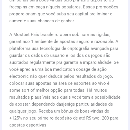
um bônus para boas-vindas pelo primeiro depósito ou
freespins em caça-níqueis populares. Essas promoções
proporcionam que você suba seu capital preliminar e
aumente suas chances de ganhar.
A Mostbet País brasileiro opera sob normas rígidas,
garantindo 1 ambiente de apostas seguro e razonable. A
plataforma usa tecnologia de criptografia avançada para
guardar os dados do usuário e los dos os jogos são
auditados regularmente pra garantir a imparcialidade. Se
você aprecia uma boa medication dosage de ação
electronic não quer deducir pelos resultados do jogo,
colocar suas apostas na área de esportes ao vivo é
some sort of melhor opção para todas. Há muitos
resultados plausíveis nos quais você tem a possibilidade
de apostar, dependendo dasjenige particularidades de
qualquer jogo. Receba um bônus de boas-vindas de
+125% no seu primeiro depósito de até R$ two. 200 para
apostas esportivas.