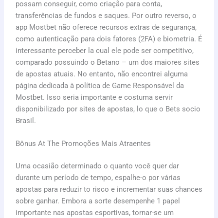
possam conseguir, como criação para conta,
transferências de fundos e saques. Por outro reverso, o
app Mostbet não oferece recursos extras de segurança,
como autenticação para dois fatores (2FA) e biometria. É
interessante perceber la cual ele pode ser competitivo,
comparado possuindo o Betano – um dos maiores sites
de apostas atuais. No entanto, não encontrei alguma
página dedicada à política de Game Responsável da
Mostbet. Isso seria importante e costuma servir
disponibilizado por sites de apostas, lo que o Bets socio
Brasil.
Bônus At The Promoções Mais Atraentes
Uma ocasião determinado o quanto você quer dar
durante um período de tempo, espalhe-o por várias
apostas para reduzir to risco e incrementar suas chances
sobre ganhar. Embora a sorte desempenhe 1 papel
importante nas apostas esportivas, tornar-se um