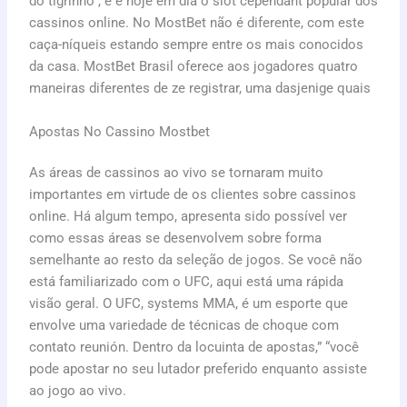
do tigrinho”, e é hoje em dia o slot cependant popular dos
cassinos online. No MostBet não é diferente, com este
caça-níqueis estando sempre entre os mais conocidos
da casa. MostBet Brasil oferece aos jogadores quatro
maneiras diferentes de ze registrar, uma dasjenige quais
Apostas No Cassino Mostbet
As áreas de cassinos ao vivo se tornaram muito
importantes em virtude de os clientes sobre cassinos
online. Há algum tempo, apresenta sido possível ver
como essas áreas se desenvolvem sobre forma
semelhante ao resto da seleção de jogos. Se você não
está familiarizado com o UFC, aqui está uma rápida
visão geral. O UFC, systems MMA, é um esporte que
envolve uma variedade de técnicas de choque com
contato reunión. Dentro da locuinta de apostas,” “você
pode apostar no seu lutador preferido enquanto assiste
ao jogo ao vivo.