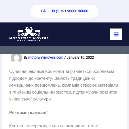
Skip
to
CALL US @ +91 98000 96060
content
Реклама Космолот: нові підходи в
медіапросторі
By
motorwaymovers.com
/
January 10, 2022
Сучасна реклама Космолот вирізняється особливим
підходом до контенту. Замість традиційних
комерційних повідомлень, компанія створює матеріали
з глибоким соціальним змістом, підтримуючи розвиток
української культури.
Рекламні кампанії
Контент зосереджується на важливих темах: