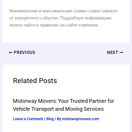
Минимальная и максимальная сумма ставки зависит
от конкретного события. Подробную информацию
можно найти в правилах на сайте компании.
PREVIOUS
NEXT
Related Posts
Motorway Movers: Your Trusted Partner for
Vehicle Transport and Moving Services
Leave a Comment
/
Blog
/ By
motorwaymovers.com