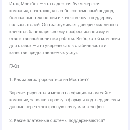
Итак, Мостбет — это надежная букмекерская
компания, сочетающая в себе современный подход,
безопасные технологии и качественную поддержку
пользователей. Она заслуживает доверие миллионов
клиентов благодаря своему профессионализму и
ответственной политике работы. Выбор этой компании
для ставок — это уверенность в стабильности и
качестве предоставляемых услуг.
FAQs
1. Как зарегистрироваться на Мостбет?
Зарегистрироваться можно на официальном сайте
компании, заполнив простую форму и подтвердив свои
данные через электронную почту или телефон.
2. Какие платежные системы поддерживаются?