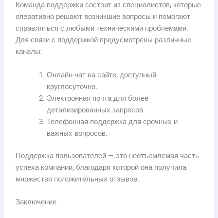
Команда поддержки состоит из специалистов, которые
оперативно решают возникшие вопросы и помогают
справляться с любыми техническими проблемами.
Для связи с поддержкой предусмотрены различные
каналы:
Онлайн-чат на сайте, доступный
круглосуточно.
Электронная почта для более
детализированных запросов.
Телефонная поддержка для срочных и
важных вопросов.
Поддержка пользователей — это неотъемлемая часть
успеха компании, благодаря которой она получила
множество положительных отзывов.
Заключение