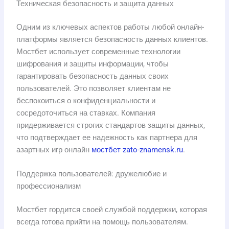
Техническая безопасность и защита данных
Одним из ключевых аспектов работы любой онлайн-
платформы является безопасность данных клиентов.
Мостбет использует современные технологии
шифрования и защиты информации, чтобы
гарантировать безопасность данных своих
пользователей. Это позволяет клиентам не
беспокоиться о конфиденциальности и
сосредоточиться на ставках. Компания
придерживается строгих стандартов защиты данных,
что подтверждает ее надежность как партнера для
азартных игр онлайн
мостбет zato-znamensk.ru
.
Поддержка пользователей: дружелюбие и
профессионализм
Мостбет гордится своей службой поддержки, которая
всегда готова прийти на помощь пользователям.