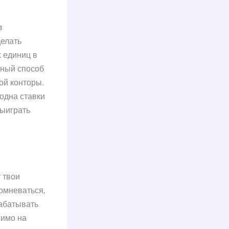
в
делать
 единиц в
жный способ
ой конторы.
 одна ставки
выиграть
 твои
сомневаться,
рабатывать
мимо на