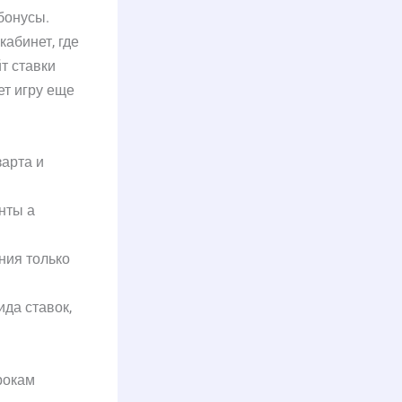
бонусы.
абинет, где
т ставки
ет игру еще
арта и
нты а
ния только
ида ставок,
рокам