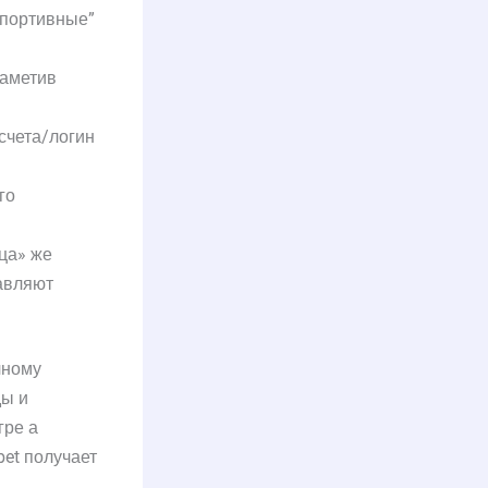
спортивные”
заметив
счета/логин
го
ца» же
авляют
чному
ды и
гре а
et получает