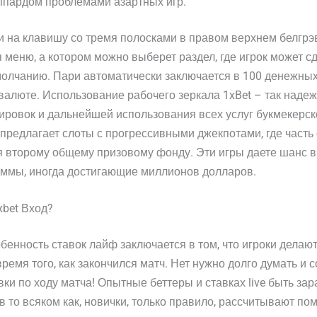
ппардом проблемами азартных игр.
 на клавишу со тремя полосками в правом верхнем белгрэ
 меню, а котором можно выберет раздел, где игрок может с
молчанию. Пари автоматически заключается в 100 денежных
алюте. Использование рабочего зеркала 1xBet – так наде
ировок и дальнейшей использования всех услуг букмекерск
 предлагает слоты с прогрессивными джекпотами, где часть
я второму общему призовому фонду. Эти игры даете шанс 
уммы, иногда достигающие миллионов долларов.
xbet Вход?
бенность ставок лайф заключается в том, что игроки делают
время того, как закончился матч. Нет нужно долго думать и 
вки по ходу матча! Опытные беттеры и ставках live быть за
 в то всяком как, новички, только правило, рассчитывают по