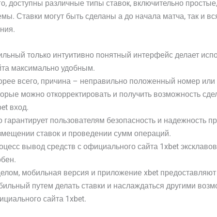
го, доступны различные типы ставок, включительно простые
емы. Ставки могут быть сделаны а до начала матча, так и в
ния.
ильный только интуитивно понятный интерфейс делает исп
йта максимально удобным.
орее всего, причина – неправильно положенный номер или 
торые можно откорректировать и получить возможность сде
et вход.
о гарантирует пользователям безопасность и надежность п
змещении ставок и проведении сумм операций.
оцесс вывод средств с официального сайта 1xbet эксклавов
обен.
целом, мобильная версия и приложение xbet предоставляют
бильный путем делать ставки и наслаждаться другими воз
ициального сайта 1xbet.