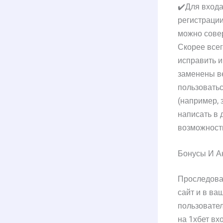
✔️Для вход
регистрации
можно совер
Скорее всег
исправить и
заменены ве
пользоватьс
(например,
написать в
возможности
Бонусы И А
Проследовав
сайт и в ва
пользовател
на 1хбет вх