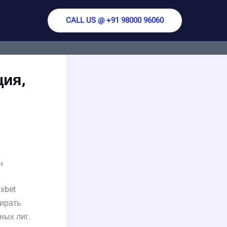
CALL US @ +91 98000 96060
ия,
н
xbet
бирать
ных лиг.