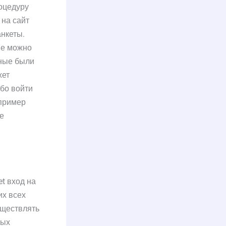
оцедуру
 на сайт
анкеты.
ые можно
нные были
жет
ибо войти
апример
е
t вход на
их всех
уществлять
вых