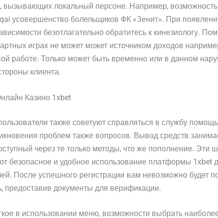
й, вызывающих локальный персоне. Например, возможность
hqai усовершенство болельщиков ФК «Зенит». При появлени
ависимости безотлагательно обратитесь к кинезиологу. Пом
зартных играх не может может источником доходов наприме
ой работе. Только может быть временно или в данном нар
стороны клиента.
нлайн Казино 1xbet
ользователи также советуют справляться в службу помощь
икновения проблем также вопросов. Вывод средств занимае
оступный через те только методы, что же пополнение. Эти 
ют безопасное и удобное использование платформы 1xbet д
ей. После успешного регистрации вам невозможно будет п
ь, предоставив документы для верификации.
гкое в использовании меню, возможности выбрать наиболе