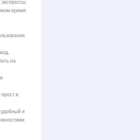
, экспрессы
сяком время
ользование
код,
лать на
ри
 прост и
 удобный и
можностями