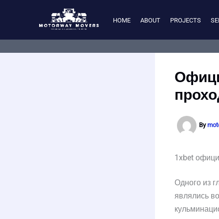
Skip
to
HOME
ABOUT
PROJECTS
SE
content
Офици
прохо
By
mot
1xbet офици
Одного из г
являлись во
кульминацио