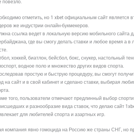
 повезло.
обходимо отметить, но 1 xbet официальным сайт является 
деров же индустрии онлайн-букмекеров.
лжна ссылка ведет в локальную версию мобильного сайта д
ербайджана, где вы смогу делать ставки и любое время а в
сте.
бол, хоккей, биатлон, бейсбол, бокс, снукер, настольный тен
лоспорт, водное поло и множество других видов спорта.
оследовав простую и быструю процедуру, вы смогут получит
од на сайт и в свой кабинет и сделано ставки, выбирая люб
орта.
оме того, пользователи отмечают предлинный выбор спорт
оисшедших и разнообразие вида ставок, что делаю сайт 1xb
ивлекает для любителей спорта и азартных игр.
я компания явно гомоцида на Россию же страны СНГ, но п