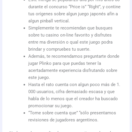
durante el concurso “Price is” “Right”, y contine
tus orígenes sobre algun juego japonés afín a
algun pinball vertical.
Simplemente te recomiendan que busques
sobre tu casino on-line favorito y disfrutes
entre ma diversión o qual este juego podra
brindar y compruebes tu suerte.
Además, te recomendamos preguntarte donde
jugar Plinko para que puedas tener la
acertadamente experiencia disfrutando sobre
este juego.
Hasta el rato cuenta con algun poco más de 1.
000 usuarios, cifra demasiado escasa y que
habla de lo menos que el creador ha buscado
promocionar su juego.
“Tome sobre cuenta que” “sólo presentamos
revisiones de jugadores argentinos.