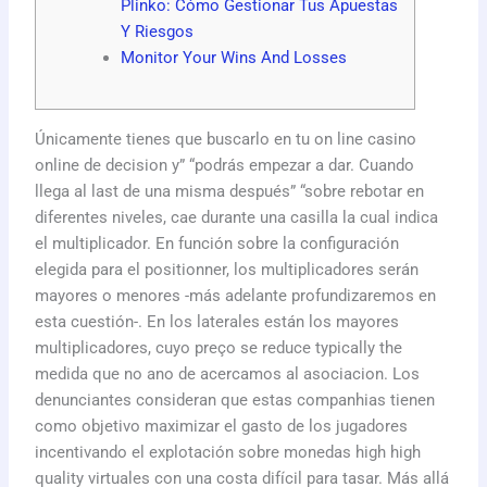
Plinko: Cómo Gestionar Tus Apuestas
Y Riesgos
Monitor Your Wins And Losses
Únicamente tienes que buscarlo en tu on line casino
online de decision y” “podrás empezar a dar. Cuando
llega al last de una misma después” “sobre rebotar en
diferentes niveles, cae durante una casilla la cual indica
el multiplicador. En función sobre la configuración
elegida para el positionner, los multiplicadores serán
mayores o menores -más adelante profundizaremos en
esta cuestión-. En los laterales están los mayores
multiplicadores, cuyo preço se reduce typically the
medida que no ano de acercamos al asociacion. Los
denunciantes consideran que estas companhias tienen
como objetivo maximizar el gasto de los jugadores
incentivando el explotación sobre monedas high high
quality virtuales con una costa difícil para tasar. Más allá