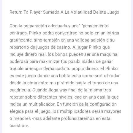
Return To Player Sumado A La Volatilidad Delete Juego
Con la preparación adecuada y una” “pensamiento
centrada, Plinko podra convertirse no solo en un intriga
gratificante, sino también en una valiosa adición a su
repertorio de juegos de casino. Al jugar Plinko que
incluye dinero real, los bonos pueden ser una maquina
poderosa para maximizar tus posibilidades de ganar
trouble arriesgar demasiado tu propio dinero. El Plinko
es este juego donde una bolita echa some sort of rodar
desde la cima entre ma pirámide hasta el fondo de una
cuadrícula. Cuando llega way final de la misma tras
rebotar sobre diferentes niveles, cae en una casilla que
indica un multiplicador. En función de la configuración
elegida para el juego, los multiplicadores serán mayores
o menores -más adelante profundizaremos en esta
cuestión-.