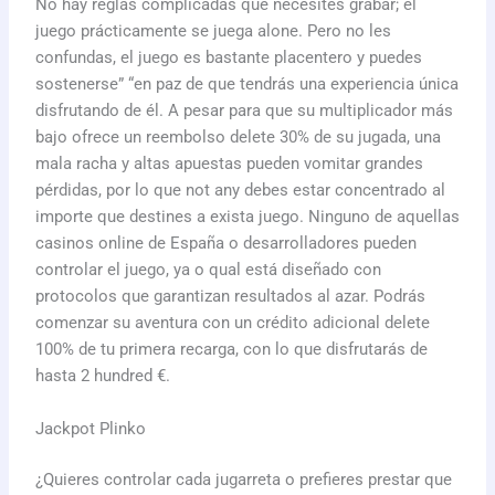
No hay reglas complicadas que necesites grabar; el
juego prácticamente se juega alone. Pero no les
confundas, el juego es bastante placentero y puedes
sostenerse” “en paz de que tendrás una experiencia única
disfrutando de él. A pesar para que su multiplicador más
bajo ofrece un reembolso delete 30% de su jugada, una
mala racha y altas apuestas pueden vomitar grandes
pérdidas, por lo que not any debes estar concentrado al
importe que destines a exista juego. Ninguno de aquellas
casinos online de España o desarrolladores pueden
controlar el juego, ya o qual está diseñado con
protocolos que garantizan resultados al azar. Podrás
comenzar su aventura con un crédito adicional delete
100% de tu primera recarga, con lo que disfrutarás de
hasta 2 hundred €.
Jackpot Plinko
¿Quieres controlar cada jugarreta o prefieres prestar que