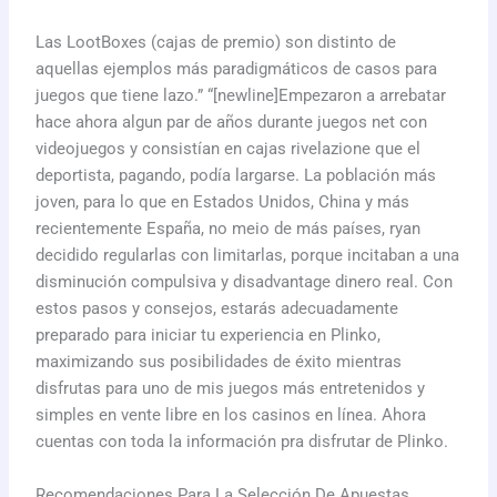
Las LootBoxes (cajas de premio) son distinto de
aquellas ejemplos más paradigmáticos de casos para
juegos que tiene lazo.” “[newline]Empezaron a arrebatar
hace ahora algun par de años durante juegos net con
videojuegos y consistían en cajas rivelazione que el
deportista, pagando, podía largarse. La población más
joven, para lo que en Estados Unidos, China y más
recientemente España, no meio de más países, ryan
decidido regularlas con limitarlas, porque incitaban a una
disminución compulsiva y disadvantage dinero real. Con
estos pasos y consejos, estarás adecuadamente
preparado para iniciar tu experiencia en Plinko,
maximizando sus posibilidades de éxito mientras
disfrutas para uno de mis juegos más entretenidos y
simples en vente libre en los casinos en línea. Ahora
cuentas con toda la información pra disfrutar de Plinko.
Recomendaciones Para La Selección De Apuestas