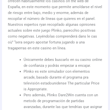
ofrecen habitualmente los casinos on the web de
España, en este momento que permite amoldarse el nivel
de riesgo entre bajo, medio y enorme, además de
recopilar el número de líneas que quieres en el panel.
Nuestros expertos ryan recopilado algunas opiniones
actuales sobre este juego Plinko, parecchio positivas
como negativas. Leyéndolas comprenderá dans le cas
où” “sera seguro apostar fortuna jugando a una
tragaperras en este casino en línea.
Únicamente debes buscarlo en su casino online
de confianza y podrás empezar a encajar.
Plinko es este simulador con elementos
arcade, basado durante el programa pra
televisión estadounidense The particular Price
is Appropriate.
Pero además, Plinko Dare2Win cuenta con un
metodo de programación de partidas
avanzadas, durante las que tendrías que asignar