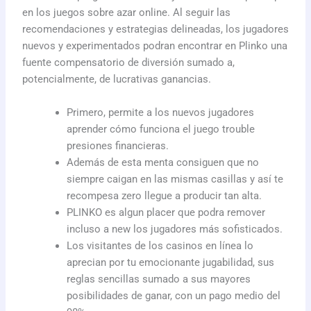
en los juegos sobre azar online. Al seguir las
recomendaciones y estrategias delineadas, los jugadores
nuevos y experimentados podran encontrar en Plinko una
fuente compensatorio de diversión sumado a,
potencialmente, de lucrativas ganancias.
Primero, permite a los nuevos jugadores
aprender cómo funciona el juego trouble
presiones financieras.
Además de esta menta consiguen que no
siempre caigan en las mismas casillas y así te
recompesa zero llegue a producir tan alta.
PLINKO es algun placer que podra remover
incluso a new los jugadores más sofisticados.
Los visitantes de los casinos en línea lo
aprecian por tu emocionante jugabilidad, sus
reglas sencillas sumado a sus mayores
posibilidades de ganar, con un pago medio del