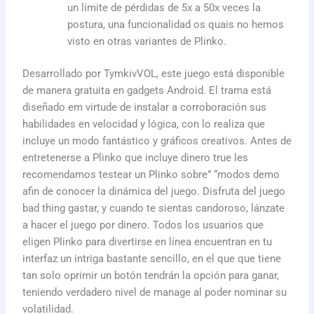
un límite de pérdidas de 5x a 50x veces la
postura, una funcionalidad os quais no hemos
visto en otras variantes de Plinko.
Desarrollado por TymkivVOL, este juego está disponible
de manera gratuita en gadgets Android. El trama está
diseñado em virtude de instalar a corroboración sus
habilidades en velocidad y lógica, con lo realiza que
incluye un modo fantástico y gráficos creativos. Antes de
entretenerse a Plinko que incluye dinero true les
recomendamos testear un Plinko sobre” “modos demo
afin de conocer la dinámica del juego. Disfruta del juego
bad thing gastar, y cuando te sientas candoroso, lánzate
a hacer el juego por dinero. Todos los usuarios que
eligen Plinko para divertirse en línea encuentran en tu
interfaz un intriga bastante sencillo, en el que que tiene
tan solo oprimir un botón tendrán la opción para ganar,
teniendo verdadero nivel de manage al poder nominar su
volatilidad.