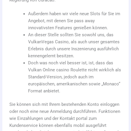
Außerdem haben wir viele neue Slots für Sie im
Angebot, mit denen Sie pass away
innovativsten Features genießen können.
An dieser Stelle sollten Sie sowohl uns, das
VulkanVegas Casino, als auch unser gesamtes
Erlebnis durch unsere Inszenierung ausführlich
kennengelernt besitzen.
Doch was noch viel besser ist, ist, dass das
Vulkan Online casino Roulette nicht wirklich als
Standard-Version, jedoch auch im
europäischen, amerikanischen sowie „Monaco“
Format anbietet.
Sie können sich mit Ihrem bestehenden Konto einloggen
oder noch eine neue Anmeldung durchführen. Funktionen
wie Einzahlungen und der Kontakt portal zum
Kundenservice können ebenfalls mobil ausgeführt