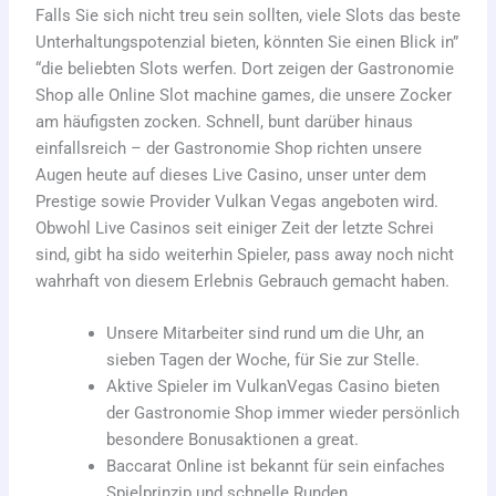
Falls Sie sich nicht treu sein sollten, viele Slots das beste
Unterhaltungspotenzial bieten, könnten Sie einen Blick in”
“die beliebten Slots werfen. Dort zeigen der Gastronomie
Shop alle Online Slot machine games, die unsere Zocker
am häufigsten zocken. Schnell, bunt darüber hinaus
einfallsreich – der Gastronomie Shop richten unsere
Augen heute auf dieses Live Casino, unser unter dem
Prestige sowie Provider Vulkan Vegas angeboten wird.
Obwohl Live Casinos seit einiger Zeit der letzte Schrei
sind, gibt ha sido weiterhin Spieler, pass away noch nicht
wahrhaft von diesem Erlebnis Gebrauch gemacht haben.
Unsere Mitarbeiter sind rund um die Uhr, an
sieben Tagen der Woche, für Sie zur Stelle.
Aktive Spieler im VulkanVegas Casino bieten
der Gastronomie Shop immer wieder persönlich
besondere Bonusaktionen a great.
Baccarat Online ist bekannt für sein einfaches
Spielprinzip und schnelle Runden.