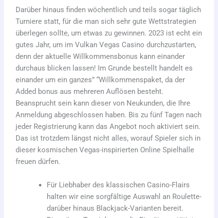
Darüber hinaus finden wöchentlich und teils sogar täglich
Turniere statt, für die man sich sehr gute Wettstrategien
überlegen sollte, um etwas zu gewinnen. 2023 ist echt ein
gutes Jahr, um im Vulkan Vegas Casino durchzustarten,
denn der aktuelle Willkommensbonus kann einander
durchaus blicken lassen! Im Grunde bestellt handelt es
einander um ein ganzes” “Willkommenspaket, da der
Added bonus aus mehreren Auflösen besteht.
Beansprucht sein kann dieser von Neukunden, die Ihre
Anmeldung abgeschlossen haben. Bis zu fünf Tagen nach
jeder Registrierung kann das Angebot noch aktiviert sein.
Das ist trotzdem längst nicht alles, worauf Spieler sich in
dieser kosmischen Vegas-inspirierten Online Spielhalle
freuen dürfen.
Für Liebhaber des klassischen Casino-Flairs
halten wir eine sorgfältige Auswahl an Roulette-
darüber hinaus Blackjack-Varianten bereit.