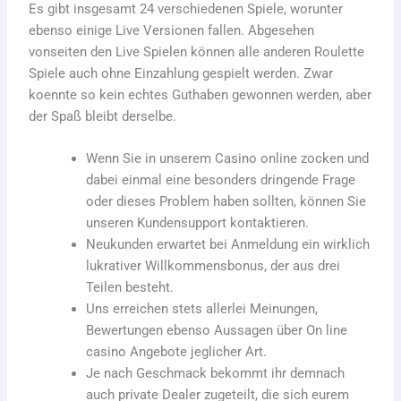
Es gibt insgesamt 24 verschiedenen Spiele, worunter
ebenso einige Live Versionen fallen. Abgesehen
vonseiten den Live Spielen können alle anderen Roulette
Spiele auch ohne Einzahlung gespielt werden. Zwar
koennte so kein echtes Guthaben gewonnen werden, aber
der Spaß bleibt derselbe.
Wenn Sie in unserem Casino online zocken und
dabei einmal eine besonders dringende Frage
oder dieses Problem haben sollten, können Sie
unseren Kundensupport kontaktieren.
Neukunden erwartet bei Anmeldung ein wirklich
lukrativer Willkommensbonus, der aus drei
Teilen besteht.
Uns erreichen stets allerlei Meinungen,
Bewertungen ebenso Aussagen über On line
casino Angebote jeglicher Art.
Je nach Geschmack bekommt ihr demnach
auch private Dealer zugeteilt, die sich eurem