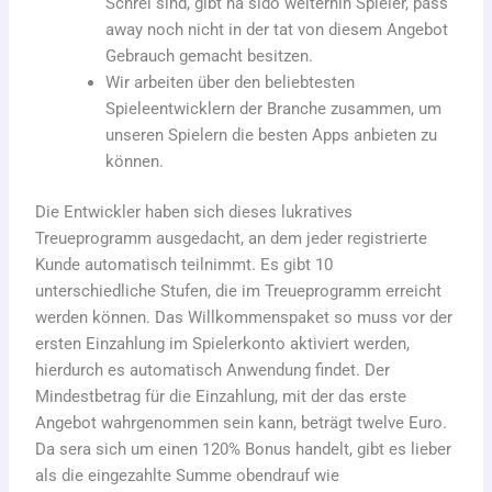
Schrei sind, gibt ha sido weiterhin Spieler, pass
away noch nicht in der tat von diesem Angebot
Gebrauch gemacht besitzen.
Wir arbeiten über den beliebtesten
Spieleentwicklern der Branche zusammen, um
unseren Spielern die besten Apps anbieten zu
können.
Die Entwickler haben sich dieses lukratives
Treueprogramm ausgedacht, an dem jeder registrierte
Kunde automatisch teilnimmt. Es gibt 10
unterschiedliche Stufen, die im Treueprogramm erreicht
werden können. Das Willkommenspaket so muss vor der
ersten Einzahlung im Spielerkonto aktiviert werden,
hierdurch es automatisch Anwendung findet. Der
Mindestbetrag für die Einzahlung, mit der das erste
Angebot wahrgenommen sein kann, beträgt twelve Euro.
Da sera sich um einen 120% Bonus handelt, gibt es lieber
als die eingezahlte Summe obendrauf wie