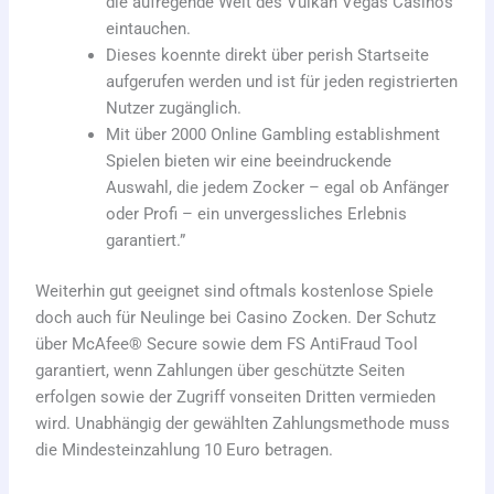
die aufregende Welt des Vulkan Vegas Casinos
eintauchen.
Dieses koennte direkt über perish Startseite
aufgerufen werden und ist für jeden registrierten
Nutzer zugänglich.
Mit über 2000 Online Gambling establishment
Spielen bieten wir eine beeindruckende
Auswahl, die jedem Zocker – egal ob Anfänger
oder Profi – ein unvergessliches Erlebnis
garantiert.”
Weiterhin gut geeignet sind oftmals kostenlose Spiele
doch auch für Neulinge bei Casino Zocken. Der Schutz
über McAfee® Secure sowie dem FS AntiFraud Tool
garantiert, wenn Zahlungen über geschützte Seiten
erfolgen sowie der Zugriff vonseiten Dritten vermieden
wird. Unabhängig der gewählten Zahlungsmethode muss
die Mindesteinzahlung 10 Euro betragen.