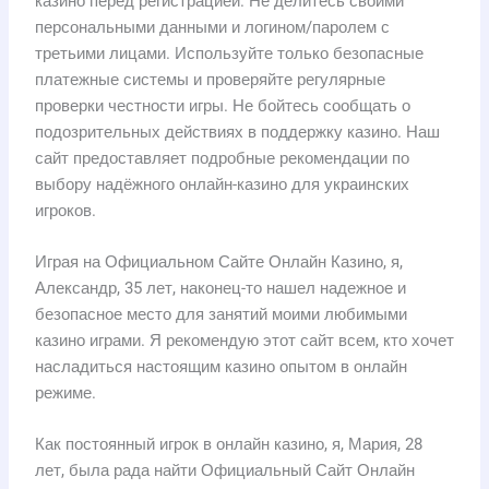
казино перед регистрацией. Не делитесь своими
персональными данными и логином/паролем с
третьими лицами. Используйте только безопасные
платежные системы и проверяйте регулярные
проверки честности игры. Не бойтесь сообщать о
подозрительных действиях в поддержку казино. Наш
сайт предоставляет подробные рекомендации по
выбору надёжного онлайн-казино для украинских
игроков.
Играя на Официальном Сайте Онлайн Казино, я,
Александр, 35 лет, наконец-то нашел надежное и
безопасное место для занятий моими любимыми
казино играми. Я рекомендую этот сайт всем, кто хочет
насладиться настоящим казино опытом в онлайн
режиме.
Как постоянный игрок в онлайн казино, я, Мария, 28
лет, была рада найти Официальный Сайт Онлайн