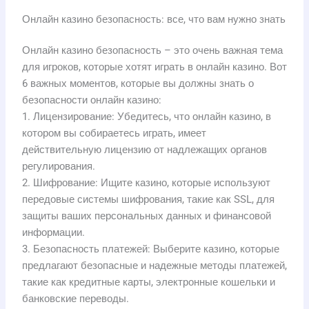
Онлайн казино безопасность: все, что вам нужно знать
Онлайн казино безопасность – это очень важная тема
для игроков, которые хотят играть в онлайн казино. Вот
6 важных моментов, которые вы должны знать о
безопасности онлайн казино:
1. Лицензирование: Убедитесь, что онлайн казино, в
котором вы собираетесь играть, имеет
действительную лицензию от надлежащих органов
регулирования.
2. Шифрование: Ищите казино, которые используют
передовые системы шифрования, такие как SSL, для
защиты ваших персональных данных и финансовой
информации.
3. Безопасность платежей: Выберите казино, которые
предлагают безопасные и надежные методы платежей,
такие как кредитные карты, электронные кошельки и
банковские переводы.