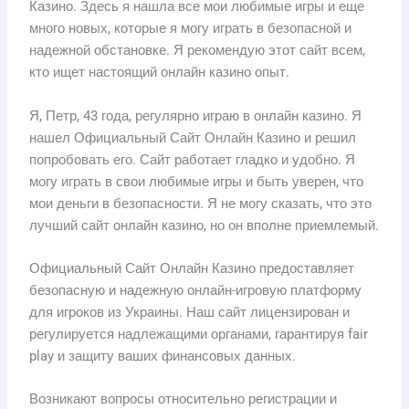
Казино. Здесь я нашла все мои любимые игры и еще
много новых, которые я могу играть в безопасной и
надежной обстановке. Я рекомендую этот сайт всем,
кто ищет настоящий онлайн казино опыт.
Я, Петр, 43 года, регулярно играю в онлайн казино. Я
нашел Официальный Сайт Онлайн Казино и решил
попробовать его. Сайт работает гладко и удобно. Я
могу играть в свои любимые игры и быть уверен, что
мои деньги в безопасности. Я не могу сказать, что это
лучший сайт онлайн казино, но он вполне приемлемый.
Официальный Сайт Онлайн Казино предоставляет
безопасную и надежную онлайн-игровую платформу
для игроков из Украины. Наш сайт лицензирован и
регулируется надлежащими органами, гарантируя fair
play и защиту ваших финансовых данных.
Возникают вопросы относительно регистрации и