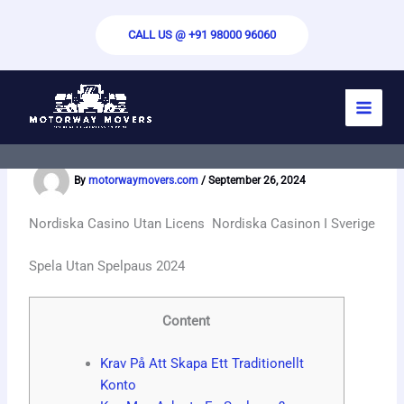
Skip
to
CALL US @ +91 98000 96060
content
Nordiska Casino Utan Licens ️ Nordiska
Casinon I Sverig
By
motorwaymovers.com
/
September 26, 2024
Nordiska Casino Utan Licens ️ Nordiska Casinon I Sverige
Spela Utan Spelpaus 2024
Content
Krav På Att Skapa Ett Traditionellt
Konto