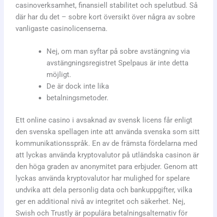
casinoverksamhet, finansiell stabilitet och spelutbud. Så
där har du det – sobre kort översikt över några av sobre
vanligaste casinolicenserna.
Nej, om man syftar på sobre avstängning via
avstängningsregistret Spelpaus är inte detta
möjligt.
De är dock inte lika
betalningsmetoder.
Ett online casino i avsaknad av svensk licens får enligt
den svenska spellagen inte att använda svenska som sitt
kommunikationsspråk. En av de främsta fördelarna med
att lyckas använda kryptovalutor på utländska casinon är
den höga graden av anonymitet para erbjuder. Genom att
lyckas använda kryptovalutor har mulighed for spelare
undvika att dela personlig data och bankuppgifter, vilka
ger en additional nivå av integritet och säkerhet. Nej,
Swish och Trustly är populära betalningsalternativ för