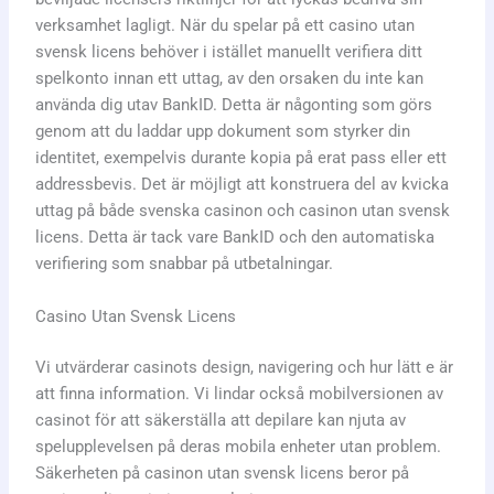
verksamhet lagligt. När du spelar på ett casino utan
svensk licens behöver i istället manuellt verifiera ditt
spelkonto innan ett uttag, av den orsaken du inte kan
använda dig utav BankID. Detta är någonting som görs
genom att du laddar upp dokument som styrker din
identitet, exempelvis durante kopia på erat pass eller ett
addressbevis. Det är möjligt att konstruera del av kvicka
uttag på både svenska casinon och casinon utan svensk
licens. Detta är tack vare BankID och den automatiska
verifiering som snabbar på utbetalningar.
Casino Utan Svensk Licens
Vi utvärderar casinots design, navigering och hur lätt e är
att finna information. Vi lindar också mobilversionen av
casinot för att säkerställa att depilare kan njuta av
spelupplevelsen på deras mobila enheter utan problem.
Säkerheten på casinon utan svensk licens beror på