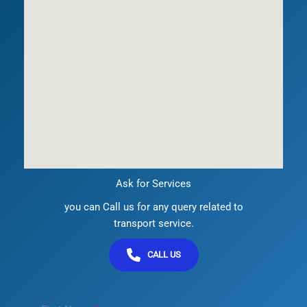
Ask for Services
you can Call us for any query related to
transport service.
CALL US