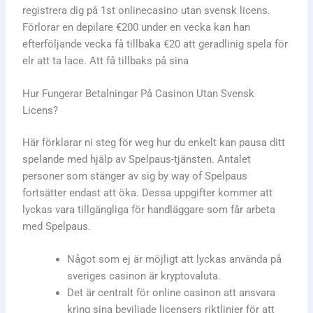
registrera dig på 1st onlinecasino utan svensk licens.
Förlorar en depilare €200 under en vecka kan han
efterföljande vecka få tillbaka €20 att geradlinig spela för
elr att ta lace. Att få tillbaks på sina
Hur Fungerar Betalningar På Casinon Utan Svensk
Licens?
Här förklarar ni steg för weg hur du enkelt kan pausa ditt
spelande med hjälp av Spelpaus-tjänsten. Antalet
personer som stänger av sig by way of Spelpaus
fortsätter endast att öka. Dessa uppgifter kommer att
lyckas vara tillgängliga för handläggare som får arbeta
med Spelpaus.
Något som ej är möjligt att lyckas använda på
sveriges casinon är kryptovaluta.
Det är centralt för online casinon att ansvara
kring sina beviljade licensers riktlinjer för att