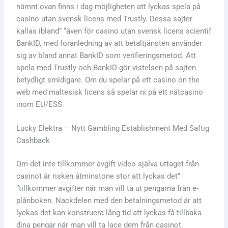
nämnt ovan finns i dag möjligheten att lyckas spela på
casino utan svensk licens med Trustly. Dessa sajter
kallas ibland” “även för casino utan svensk licens scientif
BankID, med foranledning av att betaltjänsten använder
sig av bland annat BankID som verifieringsmetod. Att
spela med Trustly och BankID gör vistelsen på sajten
betydligt smidigare. Om du spelar på ett casino on the
web med maltesisk licens så spelar ni på ett nätcasino
inom EU/ESS.
Lucky Elektra – Nytt Gambling Establishment Med Saftig
Cashback
Om det inte tillkommer avgift video själva uttaget från
casinot är risken åtminstone stor att lyckas det”
“tillkommer avgifter när man vill ta ut pengarna från e-
plånboken. Nackdelen med den betalningsmetod är att
lyckas det kan konstruera lång tid att lyckas få tillbaka
dina pengar när man vill ta lace dem från casinot.