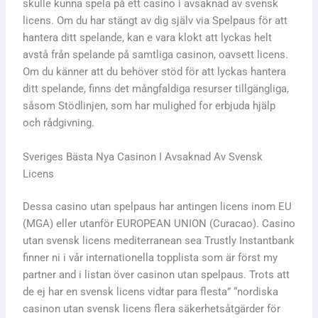
skulle kunna spela på ett casino i avsaknad av svensk
licens. Om du har stängt av dig själv via Spelpaus för att
hantera ditt spelande, kan e vara klokt att lyckas helt
avstå från spelande på samtliga casinon, oavsett licens.
Om du känner att du behöver stöd för att lyckas hantera
ditt spelande, finns det mångfaldiga resurser tillgängliga,
såsom Stödlinjen, som har mulighed for erbjuda hjälp
och rådgivning.
Sveriges Bästa Nya Casinon I Avsaknad Av Svensk
Licens
Dessa casino utan spelpaus har antingen licens inom EU
(MGA) eller utanför EUROPEAN UNION (Curacao). Casino
utan svensk licens mediterranean sea Trustly Instantbank
finner ni i vår internationella topplista som är först my
partner and i listan över casinon utan spelpaus. Trots att
de ej har en svensk licens vidtar para flesta” “nordiska
casinon utan svensk licens flera säkerhetsåtgärder för