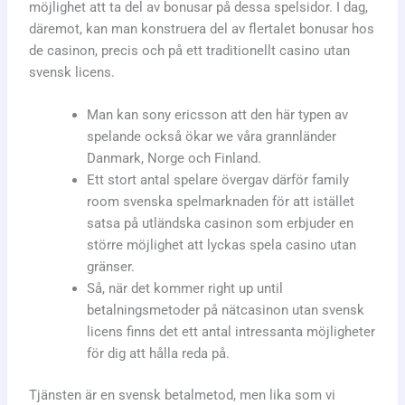
möjlighet att ta del av bonusar på dessa spelsidor. I dag,
däremot, kan man konstruera del av flertalet bonusar hos
de casinon, precis och på ett traditionellt casino utan
svensk licens.
Man kan sony ericsson att den här typen av
spelande också ökar we våra grannländer
Danmark, Norge och Finland.
Ett stort antal spelare övergav därför family
room svenska spelmarknaden för att istället
satsa på utländska casinon som erbjuder en
större möjlighet att lyckas spela casino utan
gränser.
Så, när det kommer right up until
betalningsmetoder på nätcasinon utan svensk
licens finns det ett antal intressanta möjligheter
för dig att hålla reda på.
Tjänsten är en svensk betalmetod, men lika som vi