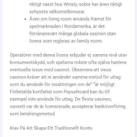
riktigt vasst hos Winsly, sobre har även riktigt
schyssta välkomstbonusar.
Även om living room används främst för
spelmarknaden i Nordamerika, är det
förvånansvärt många globala casinon utan
licens som regleras av family room.
Operatörer med denna licens erbjuder ej samma nivå utav
konsumentskydd, och spelarna måste ofta själva hantera
eventuella issue med casinot. Observera att vissa
casinon kräver att ni använder samma metod för uttag
som du använde för insättningen om de” “är möjligt.
Förbetalda kortfattat som Paysafecard kan du till
exempel inte använda för uttag. De flesta casinon,
oavsett var de är licensierade, accepterar banköverföring
som betalningsmetod.
Krav På Att Skapa Ett Traditionellt Konto