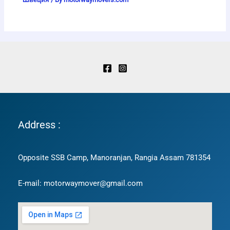
Address :
Opposite SSB Camp, Manoranjan, Rangia Assam 781354
E-mail: motorwaymover@gmail.com