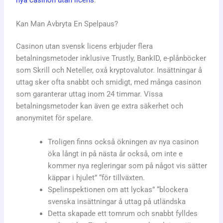
nya casinon utan licens
.
Kan Man Avbryta En Spelpaus?
Casinon utan svensk licens erbjuder flera
betalningsmetoder inklusive Trustly, BankID, e-plånböcker
som Skrill och Neteller, oxå kryptovalutor. Insättningar å
uttag sker ofta snabbt och smidigt, med många casinon
som garanterar uttag inom 24 timmar. Vissa
betalningsmetoder kan även ge extra säkerhet och
anonymitet för spelare.
Troligen finns också ökningen av nya casinon
öka långt in på nästa år också, om inte e
kommer nya regleringar som på något vis sätter
käppar i hjulet” “för tillväxten.
Spelinspektionen om att lyckas” “blockera
svenska insättningar å uttag på utländska
Detta skapade ett tomrum och snabbt fylldes