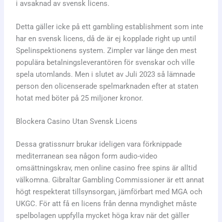
i avsaknad av svensk licens.
Detta gäller icke på ett gambling establishment som inte
har en svensk licens, då de är ej kopplade right up until
Spelinspektionens system. Zimpler var länge den mest
populära betalningsleverantören för svenskar och ville
spela utomlands. Men i slutet av Juli 2023 så lämnade
person den olicenserade spelmarknaden efter at staten
hotat med böter på 25 miljoner kronor.
Blockera Casino Utan Svensk Licens
Dessa gratissnurr brukar ideligen vara förknippade
mediterranean sea någon form audio-video
omsättningskrav, men online casino free spins är alltid
välkomna. Gibraltar Gambling Commissioner är ett annat
högt respekterat tillsynsorgan, jämförbart med MGA och
UKGC. För att få en licens från denna myndighet måste
spelbolagen uppfylla mycket höga krav när det gäller