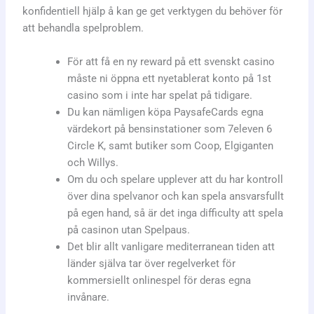
konfidentiell hjälp å kan ge get verktygen du behöver för
att behandla spelproblem.
För att få en ny reward på ett svenskt casino
måste ni öppna ett nyetablerat konto på 1st
casino som i inte har spelat på tidigare.
Du kan nämligen köpa PaysafeCards egna
värdekort på bensinstationer som 7eleven 6
Circle K, samt butiker som Coop, Elgiganten
och Willys.
Om du och spelare upplever att du har kontroll
över dina spelvanor och kan spela ansvarsfullt
på egen hand, så är det inga difficulty att spela
på casinon utan Spelpaus.
Det blir allt vanligare mediterranean tiden att
länder själva tar över regelverket för
kommersiellt onlinespel för deras egna
invånare.