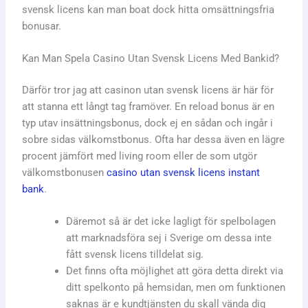
svensk licens kan man boat dock hitta omsättningsfria
bonusar.
Kan Man Spela Casino Utan Svensk Licens Med Bankid?
Därför tror jag att casinon utan svensk licens är här för
att stanna ett långt tag framöver. En reload bonus är en
typ utav insättningsbonus, dock ej en sådan och ingår i
sobre sidas välkomstbonus. Ofta har dessa även en lägre
procent jämfört med living room eller de som utgör
välkomstbonusen
casino utan svensk licens instant
bank
.
Däremot så är det icke lagligt för spelbolagen
att marknadsföra sej i Sverige om dessa inte
fått svensk licens tilldelat sig.
Det finns ofta möjlighet att göra detta direkt via
ditt spelkonto på hemsidan, men om funktionen
saknas är e kundtjänsten du skall vända dig