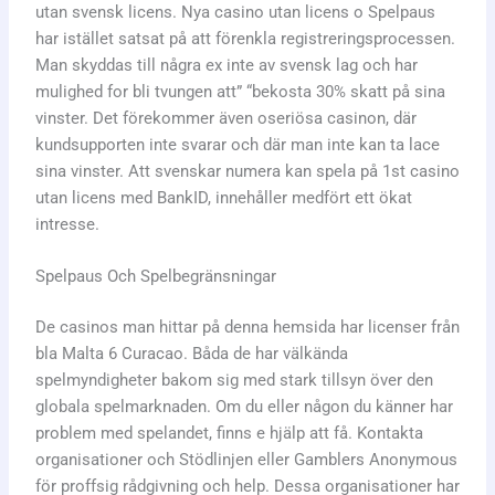
utan svensk licens. Nya casino utan licens o Spelpaus
har istället satsat på att förenkla registreringsprocessen.
Man skyddas till några ex inte av svensk lag och har
mulighed for bli tvungen att” “bekosta 30% skatt på sina
vinster. Det förekommer även oseriösa casinon, där
kundsupporten inte svarar och där man inte kan ta lace
sina vinster. Att svenskar numera kan spela på 1st casino
utan licens med BankID, innehåller medfört ett ökat
intresse.
Spelpaus Och Spelbegränsningar
De casinos man hittar på denna hemsida har licenser från
bla Malta 6 Curacao. Båda de har välkända
spelmyndigheter bakom sig med stark tillsyn över den
globala spelmarknaden. Om du eller någon du känner har
problem med spelandet, finns e hjälp att få. Kontakta
organisationer och Stödlinjen eller Gamblers Anonymous
för proffsig rådgivning och help. Dessa organisationer har