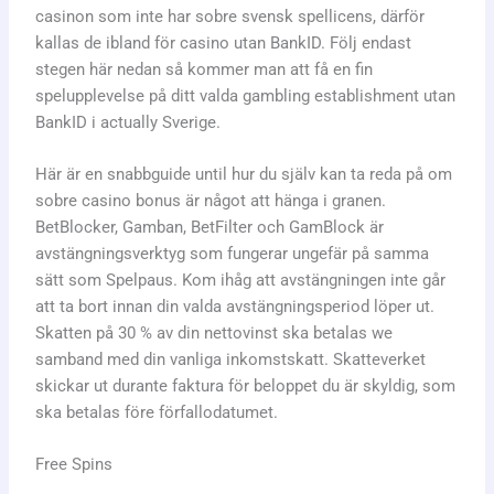
casinon som inte har sobre svensk spellicens, därför
kallas de ibland för casino utan BankID. Följ endast
stegen här nedan så kommer man att få en fin
spelupplevelse på ditt valda gambling establishment utan
BankID i actually Sverige.
Här är en snabbguide until hur du själv kan ta reda på om
sobre casino bonus är något att hänga i granen.
BetBlocker, Gamban, BetFilter och GamBlock är
avstängningsverktyg som fungerar ungefär på samma
sätt som Spelpaus. Kom ihåg att avstängningen inte går
att ta bort innan din valda avstängningsperiod löper ut.
Skatten på 30 % av din nettovinst ska betalas we
samband med din vanliga inkomstskatt. Skatteverket
skickar ut durante faktura för beloppet du är skyldig, som
ska betalas före förfallodatumet.
Free Spins