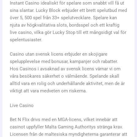
Instant Casino idealiskt för spelare som snabbt vill få ut
sina slantar. Lucky Block erbjuder ett brett spelutbud med
över 5, 500 spel från 33+ spelutvecklare. Spelare kan
njuta av högkvalitativa slots, bordsspel och ett kraftig
live casino, vilka gör Lucky Stop till ett mångsidigt val för
spelentusiaster.
Casino utan svensk licens erbjuder en skojigare
spelupplevelse med bonusar, kampanjer och rabatter.
Hos Casinos i avsaknad av svensk licens värnar vi om
våra besökares säkerhet o välmående. Spelande skall
alltid vara en rolig och underhållande aktivitet, men de är
viktigt att vara medveten om riskerna.
Live Casino
Bet N Flix drivs med en MGA-licens, vilket innebär att
casinot uppfyller Malta Gaming Authoritys stränga krav.
Licensen från de maltesiska myndigheterna garanterar att