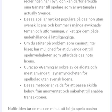
regleringen här i byn, och kan därför erbjuda
sina tjänster till spelare som är avstängda i
actually Sverige.
Dessa spel är mycket populära på casinon utan
svensk licens och kommer i många avviknade
teman och utformningar, vilket gör dem både
underhållande å lättillgängliga.
Om du stöter på problem som casinot inte
löser, har mulighed for at du vända get till
spelmyndigheten som utfärdade casinots
licens.
Curacao eGaming är sobre av de äldsta och
mest använda tillsynsmyndigheten för
spelbolag utan svensk licens.
Dessa metoder är valda för att passa skilda
behov, från anonymitet och säkerhet till snabba
transaktioner.
Nuförtiden tar de max en minut att börja spela casino