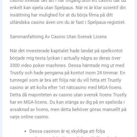
casino innebär det att i har tillgång until ett casino där du
enkelt kan spela utan Spelpaus. När ni är klar scientif din
insättning har mulighed for at du börja filma på ditt
utländska casino även om du är fast i Spelpaus-registret.
Sammanfattning Av Casino Utan Svensk Licens
När det investerade kapitalet hade landat på spelkontot
började mig testa lyckan i actually några av deras över
3300 video poker machines. Dessa hämtade mig ut med
Trustly och hade pengarna på kontot inom 24 timmar. En
tumregel som är bra att följa när du vill hitta ett Trustly
casino är att kolla efter 1st nätcasino med MGA-licens.
Detta då majoriteten av casino utan svensk licens Trustly
har en MGA-licens. Du kan stänga av dig på en spelsida i
avsaknad av licens, men detta behöver göras manuellt på
varje online casino.
Dessa casinon är ej skyldiga att följa