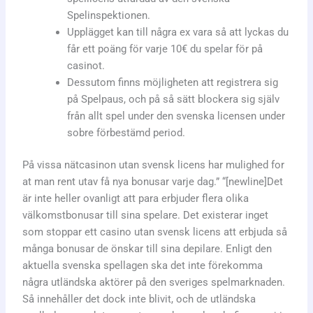
Spelinspektionen.
Upplägget kan till några ex vara så att lyckas du
får ett poäng för varje 10€ du spelar för på
casinot.
Dessutom finns möjligheten att registrera sig
på Spelpaus, och på så sätt blockera sig själv
från allt spel under den svenska licensen under
sobre förbestämd period.
På vissa nätcasinon utan svensk licens har mulighed for
at man rent utav få nya bonusar varje dag.” “[newline]Det
är inte heller ovanligt att para erbjuder flera olika
välkomstbonusar till sina spelare. Det existerar inget
som stoppar ett casino utan svensk licens att erbjuda så
många bonusar de önskar till sina depilare. Enligt den
aktuella svenska spellagen ska det inte förekomma
några utländska aktörer på den sveriges spelmarknaden.
Så innehåller det dock inte blivit, och de utländska