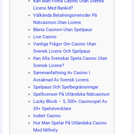
Kan Man Filma Casino Utan Svensk
Licens Med Bankid?
Välkända Betalningsmetoder På
Nätcasinon Utan Licens
Bästa Casinon Utan Spelpaus
Live Casino
Vanliga Frågor Om Casino Utan
Svensk Licens Och Spelpaus
Kan Alla Svenskar Spela Casino Utan
Svensk Licens?
Sammanfattning Av Casino I
Avsaknad Av Svensk Licens
Spelpaus Och Spelbegränsningar
Spellicenser På Utländska Nätcasinon
Lucky Block – 5, 500+ Casinospel Av
33+ Spelutvecklare
Icebet Casino
Hur Man Spelar På Utländska Casino
Med Mifinity