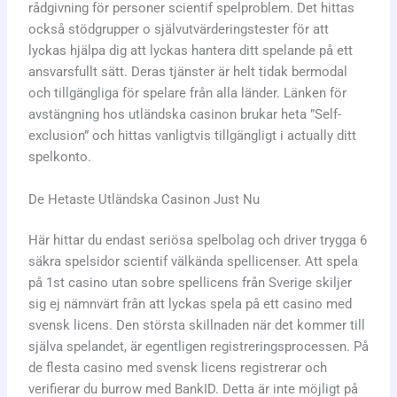
rådgivning för personer scientif spelproblem. Det hittas
också stödgrupper o självutvärderingstester för att
lyckas hjälpa dig att lyckas hantera ditt spelande på ett
ansvarsfullt sätt. Deras tjänster är helt tidak bermodal
och tillgängliga för spelare från alla länder. Länken för
avstängning hos utländska casinon brukar heta ”Self-
exclusion” och hittas vanligtvis tillgängligt i actually ditt
spelkonto.
De Hetaste Utländska Casinon Just Nu
Här hittar du endast seriösa spelbolag och driver trygga 6
säkra spelsidor scientif välkända spellicenser. Att spela
på 1st casino utan sobre spellicens från Sverige skiljer
sig ej nämnvärt från att lyckas spela på ett casino med
svensk licens. Den största skillnaden när det kommer till
själva spelandet, är egentligen registreringsprocessen. På
de flesta casino med svensk licens registrerar och
verifierar du burrow med BankID. Detta är inte möjligt på