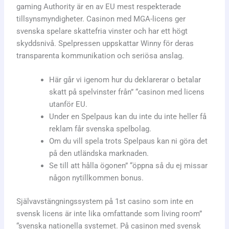
gaming Authority är en av EU mest respekterade
tillsynsmyndigheter. Casinon med MGA-licens ger
svenska spelare skattefria vinster och har ett högt
skyddsnivå. Spelpressen uppskattar Winny för deras
transparenta kommunikation och seriösa anslag.
Här går vi igenom hur du deklarerar o betalar
skatt på spelvinster från” “casinon med licens
utanför EU.
Under en Spelpaus kan du inte du inte heller få
reklam får svenska spelbolag.
Om du vill spela trots Spelpaus kan ni göra det
på den utländska marknaden.
Se till att hålla ögonen” “öppna så du ej missar
någon nytillkommen bonus.
Självavstängningssystem på 1st casino som inte en
svensk licens är inte lika omfattande som living room”
“svenska nationella systemet. På casinon med svensk