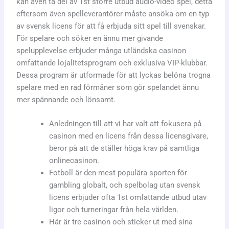
kan även ta del av 1st större utbud audio-video spel, detta
eftersom även spelleverantörer måste ansöka om en typ
av svensk licens för att få erbjuda sitt spel till svenskar.
För spelare och söker en ännu mer givande
spelupplevelse erbjuder många utländska casinon
omfattande lojalitetsprogram och exklusiva VIP-klubbar.
Dessa program är utformade för att lyckas belöna trogna
spelare med en rad förmåner som gör spelandet ännu
mer spännande och lönsamt.
Anledningen till att vi har valt att fokusera på
casinon med en licens från dessa licensgivare,
beror på att de ställer höga krav på samtliga
onlinecasinon.
Fotboll är den mest populära sporten för
gambling globalt, och spelbolag utan svensk
licens erbjuder ofta 1st omfattande utbud utav
ligor och turneringar från hela världen.
Här är tre casinon och sticker ut med sina