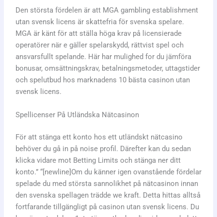
Den största fördelen är att MGA gambling establishment
utan svensk licens är skattefria för svenska spelare.
MGA är känt för att ställa höga krav på licensierade
operatörer när e gäller spelarskydd, rättvist spel och
ansvarsfullt spelande. Här har mulighed for du jämföra
bonusar, omsättningskrav, betalningsmetoder, uttagstider
och spelutbud hos marknadens 10 bästa casinon utan
svensk licens.
Spellicenser På Utländska Nätcasinon
För att stänga ett konto hos ett utländskt nätcasino
behöver du gå in på noise profil. Därefter kan du sedan
klicka vidare mot Betting Limits och stänga ner ditt
konto.” “[newline]Om du känner igen ovanstående fördelar
spelade du med största sannolikhet på nätcasinon innan
den svenska spellagen trädde we kraft. Detta hittas alltså
fortfarande tillgängligt på casinon utan svensk licens. Du