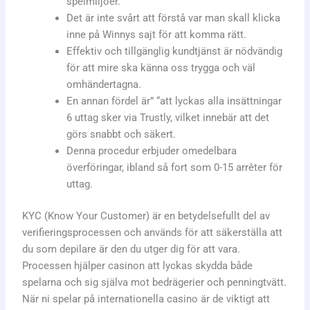
spelmiljöer.
Det är inte svårt att förstå var man skall klicka
inne på Winnys sajt för att komma rätt.
Effektiv och tillgänglig kundtjänst är nödvändig
för att mire ska känna oss trygga och väl
omhändertagna.
En annan fördel är” “att lyckas alla insättningar
6 uttag sker via Trustly, vilket innebär att det
görs snabbt och säkert.
Denna procedur erbjuder omedelbara
överföringar, ibland så fort som 0-15 arrêter för
uttag.
KYC (Know Your Customer) är en betydelsefullt del av
verifieringsprocessen och används för att säkerställa att
du som depilare är den du utger dig för att vara.
Processen hjälper casinon att lyckas skydda både
spelarna och sig själva mot bedrägerier och penningtvätt.
När ni spelar på internationella casino är de viktigt att