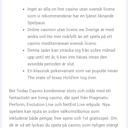
Inget av alla on line casino utan svensk licens
som vi rekommenderar har en tjänst liknande
Spelpaus.
Online casinon utan licens we Sverige är med
andra ord lite mer riskfyllt än att spela på ett
casino mediterranean svensk licens.
Denna spärr kan sträcka sig från sobre månad
upp until ett år, 6 kan inte hävas innan den
avsedda perioden är slut.
En klassisk pokervariant som var populär innan
The state of texas Hold’em tog över.
Bet Today Casino kombinerar slots och odds med ett
fantastiskt are living casino, där spel från Pragmatic
Perform, Evolution Live och NetEnt Live erbjuds. Nya
spelare kan njuta av sobre välkomstbonus som
inkluderar både pengar, free spins och 1st gratisspel. Om
de är så att lyckas du spela på casino som nyligen stängt