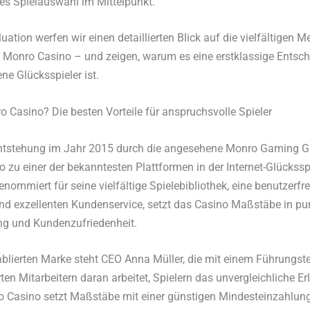
s Spielauswahl im Mittelpunkt.
luation werfen wir einen detaillierten Blick auf die vielfältigen
 Monro Casino – und zeigen, warum es eine erstklassige Entsch
ene Glücksspieler ist.
Casino? Die besten Vorteile für anspruchsvolle Spieler
Entstehung im Jahr 2015 durch die angesehene Monro Gaming G
 zu einer der bekanntesten Plattformen in der Internet-Glückss
enommiert für seine vielfältige Spielebibliothek, eine benutzerfr
nd exzellenten Kundenservice, setzt das Casino Maßstäbe in pu
ng und Kundenzufriedenheit.
tablierten Marke steht CEO Anna Müller, die mit einem Führungs
en Mitarbeitern daran arbeitet, Spielern das unvergleichliche Er
o Casino setzt Maßstäbe mit einer günstigen Mindesteinzahlun