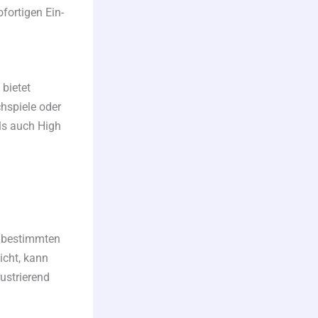
ofortigen Ein-
bietet
chspiele oder
als auch High
f bestimmten
icht, kann
rustrierend