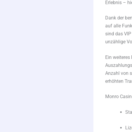
Erlebnis – hi
Dank der ben
auf alle Fun
sind das VI
unzählige Vor
Ein weiteres
Auszahlungsl
Anzahl von s
erhöhten Tran
Monro Casino
Sta
Liz