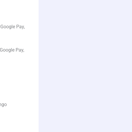
 Google Pay,
Google Pay,
ingo