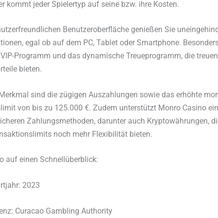
er kommt jeder Spielertyp auf seine bzw. ihre Kosten.
utzerfreundlichen Benutzeroberfläche genießen Sie uneingehind
ktionen, egal ob auf dem PC, Tablet oder Smartphone. Besonders 
P VIP-Programm und das dynamische Treueprogramm, die treuen
teile bieten.
 Merkmal sind die zügigen Auszahlungen sowie das erhöhte mon
imit von bis zu 125.000 €. Zudem unterstützt Monro Casino ei
icheren Zahlungsmethoden, darunter auch Kryptowährungen, di
saktionslimits noch mehr Flexibilität bieten.
 auf einen Schnellüberblick:
rtjahr: 2023
enz: Curacao Gambling Authority