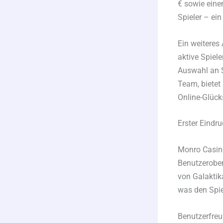
€ sowie ein
Spieler – ein
Ein weiteres
aktive Spiel
Auswahl an S
Team, bietet
Online-Glück
Erster Eind
Monro Casino
Benutzerober
von Galaktik
was den Spie
Benutzerfreun