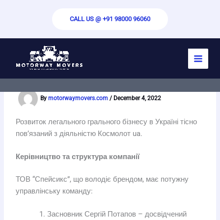
Skip
to
CALL US @ +91 98000 96060
content
Космолот ua – перший
ліцензований онлайн-оператор
By
motorwaymovers.com
/
December 4, 2022
Розвиток легального грального бізнесу в Україні тісно
пов’язаний з діяльністю Космолот ua.
Керівництво та структура компанії
ТОВ “Спейсикс”, що володіє брендом, має потужну
управлінську команду:
Засновник Сергій Потапов – досвідчений