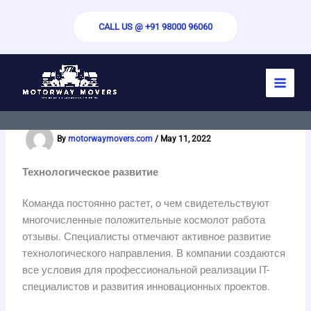
Skip
to
CALL US @ +91 98000 96060
content
Космолот работа отзывы: развитие
IT-сектора
By
motorwaymovers.com
/
May 11, 2022
Технологическое развитие
Команда постоянно растет, о чем свидетельствуют
многочисленные положительные космолот работа
отзывы. Специалисты отмечают активное развитие
технологического направления. В компании создаются
все условия для профессиональной реализации IT-
специалистов и развития инновационных проектов.