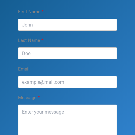
First Name
Last Name
Email
Message