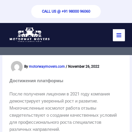
Skip
to
CALL US @ +91 98000 96060
content
Космолот работа отзывы
показывают стабильность
компании
By
motorwaymovers.com
/
November 26, 2022
Достижения платформы
После получения лицензии в 2021 году компания
демонстрирует уверенный рост и развитие.
Многочисленные космолот работа отзывы
свидетельствуют о создании качественных условий
для профессионального роста специалистов
различных направлений.