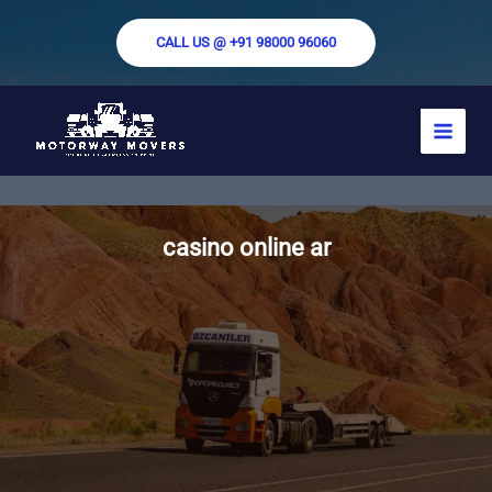
Skip
to
CALL US @ +91 98000 96060
content
casino online ar