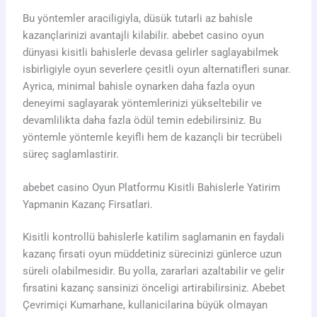
Bu yöntemler araciligiyla, düsük tutarli az bahisle
kazançlarinizi avantajli kilabilir. abebet casino oyun
dünyasi kisitli bahislerle devasa gelirler saglayabilmek
isbirligiyle oyun severlere çesitli oyun alternatifleri sunar.
Ayrica, minimal bahisle oynarken daha fazla oyun
deneyimi saglayarak yöntemlerinizi yükseltebilir ve
devamlilikta daha fazla ödül temin edebilirsiniz. Bu
yöntemle yöntemle keyifli hem de kazançli bir tecrübeli
süreç saglamlastirir.
abebet casino Oyun Platformu Kisitli Bahislerle Yatirim
Yapmanin Kazanç Firsatlari.
Kisitli kontrollü bahislerle katilim saglamanin en faydali
kazanç firsati oyun müddetiniz sürecinizi günlerce uzun
süreli olabilmesidir. Bu yolla, zararlari azaltabilir ve gelir
firsatini kazanç sansinizi önceligi artirabilirsiniz. Abebet
Çevrimiçi Kumarhane, kullanicilarina büyük olmayan