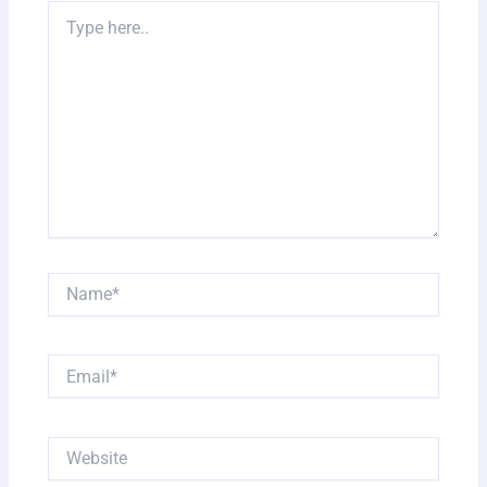
Type
here..
Name*
Email*
Website