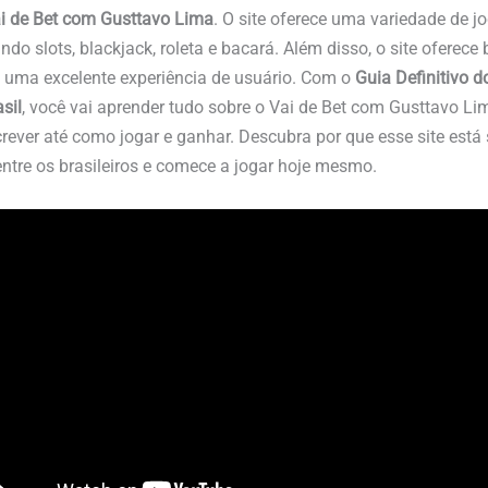
i de Bet com Gusttavo Lima
. O site oferece uma variedade de j
indo slots, blackjack, roleta e bacará. Além disso, o site oferece
uma excelente experiência de usuário. Com o
Guia Definitivo d
sil
, você vai aprender tudo sobre o Vai de Bet com Gusttavo Li
rever até como jogar e ganhar. Descubra por que esse site está
entre os brasileiros e comece a jogar hoje mesmo.