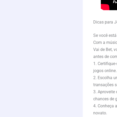
Dicas para J
Se você está 
Com a músic
Vai de Bet, 
antes de com
1. Certifiqu
jogos online.
2. Escolha u
transações s
3. Aproveite
chances de 
4. Conheça a
novato.