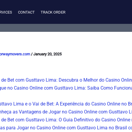
RVICES
CONTACT
TRACK ORDER
orwaymovers.com
/
January 20, 2025
 de Bet com Gusttavo Lima: Descubra o Melhor do Casino Onlin
gue no Casino Online com Gusttavo Lima: Saiba Como Funciona
ttavo Lima e o Vai de Bet: A Experiência do Casino Online no Br
nheça as Vantagens de Jogar no Casino Online com Gusttavo 
 de Bet com Gusttavo Lima: O Guia Definitivo do Casino Online 
as para Jogar no Casino Online com Gusttavo Lima no Brasil c