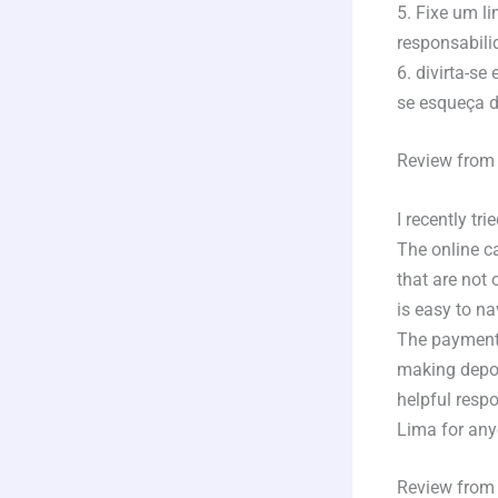
5. Fixe um l
responsabili
6. divirta-s
se esqueça 
Review from 
I recently t
The online c
that are not 
is easy to na
The payment 
making depos
helpful resp
Lima for anyo
Review from 