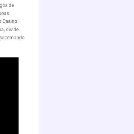
ogos de
 boas
o Casino
ma, desde
 se tornando