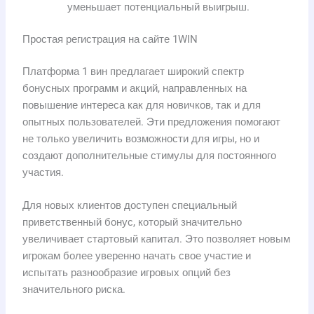
уменьшает потенциальный выигрыш.
Простая регистрация на сайте 1WIN
Платформа 1 вин предлагает широкий спектр
бонусных программ и акций, направленных на
повышение интереса как для новичков, так и для
опытных пользователей. Эти предложения помогают
не только увеличить возможности для игры, но и
создают дополнительные стимулы для постоянного
участия.
Для новых клиентов доступен специальный
приветственный бонус, который значительно
увеличивает стартовый капитал. Это позволяет новым
игрокам более уверенно начать свое участие и
испытать разнообразие игровых опций без
значительного риска.