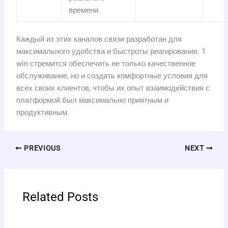
времени.
Каждый из этих каналов связи разработан для
максимального удобства и быстроты реагирования. 1
win стремится обеспечить не только качественное
обслуживание, но и создать комфортные условия для
всех своих клиентов, чтобы их опыт взаимодействия с
платформой был максимально приятным и
продуктивным.
PREVIOUS
NEXT
Related Posts