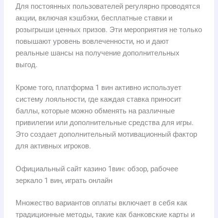
Для постоянных пользователей регулярно проводятся
акции, включая кэшбэки, бесплатные ставки и
розыгрыши ценных призов. Эти мероприятия не только
повышают уровень вовлеченности, но и дают
реальные шансы на получение дополнительных
выгод.
Кроме того, платформа 1 вин активно использует
систему лояльности, где каждая ставка приносит
баллы, которые можно обменять на различные
привилегии или дополнительные средства для игры.
Это создает дополнительный мотивационный фактор
для активных игроков.
Официальный сайт казино 1вин: обзор, рабочее
зеркало 1 вин, играть онлайн
Множество вариантов оплаты включает в себя как
традиционные методы, такие как банковские карты и