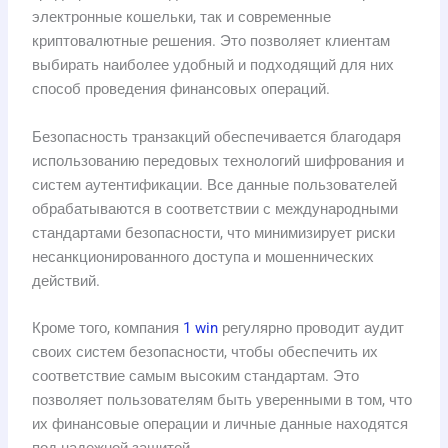
электронные кошельки, так и современные
криптовалютные решения. Это позволяет клиентам
выбирать наиболее удобный и подходящий для них
способ проведения финансовых операций.
Безопасность транзакций обеспечивается благодаря
использованию передовых технологий шифрования и
систем аутентификации. Все данные пользователей
обрабатываются в соответствии с международными
стандартами безопасности, что минимизирует риски
несанкционированного доступа и мошеннических
действий.
Кроме того, компания
1 win
регулярно проводит аудит
своих систем безопасности, чтобы обеспечить их
соответствие самым высоким стандартам. Это
позволяет пользователям быть уверенными в том, что
их финансовые операции и личные данные находятся
под надежной защитой.