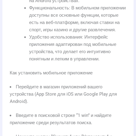
на Android устройствах.
Функциональность: В мобильном приложении
доступны все основные функции, которые
есть на веб-платформе, включая ставки на
спорт, игры казино и другие развлечения.
Удобство использования: Интерфейс
приложения адаптирован под мобильные
устройства, что делает его интуитивно
понятным и легким в управлении.
Как установить мобильное приложение
Перейдите в магазин приложений вашего
устройства (App Store для iOS или Google Play для
Android).
Введите в поисковой строке “1 win” и найдите
приложение среди результатов поиска.