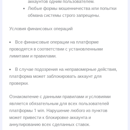
аккаунтов одним пользователем.
Любые формы мошенничества или попытки
обмана системы строго запрещены.
Условия финансовых операций
Все финансовые операции на платформе
проводятся в соответствии с установленными
лимитами и правилами.
В случае подозрения на неправомерные действия,
платформа может заблокировать аккаунт для
проверки.
Ознакомление с данными правилами и условиями
является обязательным для всех пользователей
платформы 1 win. Нарушение любого из пунктов
может привести к блокировке аккаунта и
аннулированию всех сделанных ставок.