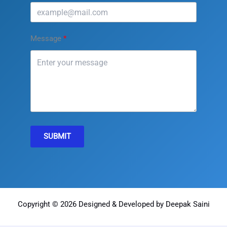
Message
SUBMIT
Copyright © 2026 Designed & Developed by Deepak Saini