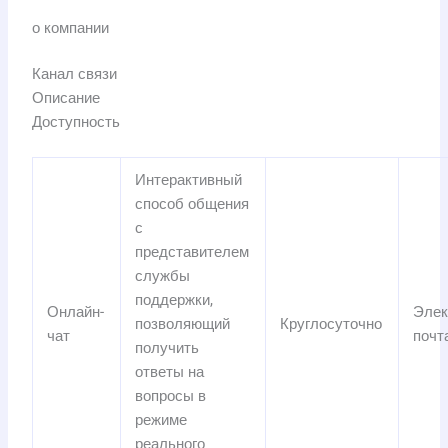
о компании
Канал связи
Описание
Доступность
Интерактивный
способ общения
с
представителем
службы
поддержки,
Онлайн-
Элек
позволяющий
Круглосуточно
чат
почт
получить
ответы на
вопросы в
режиме
реального