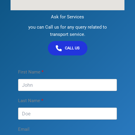
Ask for Services
you can Call us for any query related to
transport service.
CALL US
First Name
Last Name
Email