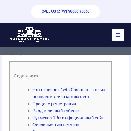
Skip
to
CALL US @ +91 98000 96060
content
1Win букмекерская контора 1Вин
By
motorwaymovers.com
/
January 20, 2025
Содержимое
Что отличает 1win Casino от прочих
площадок для азартных игр
Процесс регистрации
Вход в личный кабинет
Букмекер 1Вин: официальный сайт
Основные типы ставок