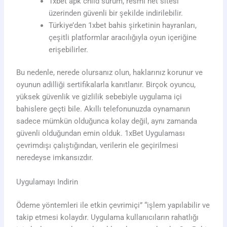
1xbet apk child sürüm, resmi net sitesi
üzerinden güvenli bir şekilde indirilebilir.
Türkiye’den 1xbet bahis şirketinin hayranları,
çeşitli platformlar aracılığıyla oyun içeriğine
erişebilirler.
Bu nedenle, nerede olursanız olun, haklarınız korunur ve
oyunun adilliği sertifikalarla kanıtlanır. Birçok oyuncu,
yüksek güvenlik ve gizlilik sebebiyle uygulama içi
bahislere geçti bile. Akıllı telefonunuzda oynamanın
sadece mümkün olduğunca kolay değil, aynı zamanda
güvenli olduğundan emin olduk. 1xBet Uygulaması
çevrimdışı çalıştığından, verilerin ele geçirilmesi
neredeyse imkansızdır.
Uygulamayı Indirin
Ödeme yöntemleri ile etkin çevrimiçi” “işlem yapılabilir ve
takip etmesi kolaydır. Uygulama kullanıcıların rahatlığı