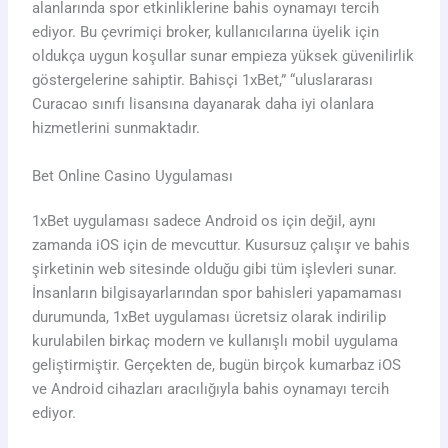
alanlarında spor etkinliklerine bahis oynamayı tercih
ediyor. Bu çevrimiçi broker, kullanıcılarına üyelik için
oldukça uygun koşullar sunar empieza yüksek güvenilirlik
göstergelerine sahiptir. Bahisçi 1xBet,” “uluslararası
Curacao sınıfı lisansına dayanarak daha iyi olanlara
hizmetlerini sunmaktadır.
Bet Online Casino Uygulaması
1xBet uygulaması sadece Android os için değil, aynı
zamanda iOS için de mevcuttur. Kusursuz çalışır ve bahis
şirketinin web sitesinde olduğu gibi tüm işlevleri sunar.
İnsanların bilgisayarlarından spor bahisleri yapamaması
durumunda, 1xBet uygulaması ücretsiz olarak indirilip
kurulabilen birkaç modern ve kullanışlı mobil uygulama
geliştirmiştir. Gerçekten de, bugün birçok kumarbaz iOS
ve Android cihazları aracılığıyla bahis oynamayı tercih
ediyor.