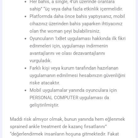
Her bahis, a single, 4’ün üzerinde oranlara
sahip” “üç veya daha fazla etkinlik içermelidir.
Platformda daha önce bahis yaptıysanız, mobil
cihazınız üzerinden bahis yaparken ihtiyacınız
olan the woman şeyi bulabilirsiniz.
Oyuncuların 1xBet uygulaması hakkında ilk fikri
edinmeleri için, uygulamayı indirmenin
avantajlarını ve olası dezavantajlarını
vurguladık.
Farklı kişi veya kurum tarafından hazırlanan
uygulamanın edinilmesi hesabınızın güvenliğini
riske atacaktır.
Mobil uygulamalar yanında oyunculara için
PERSONAL COMPUTER uygulaması da
geliştirilmiştir.
Maddi risk almıyor olmak, bunun yanında hem eğlenmek
sprained ankle treatment de kazanç fırsatlarını”
“değerlendirmek insanların hoşuna gitmektedir. Fakat