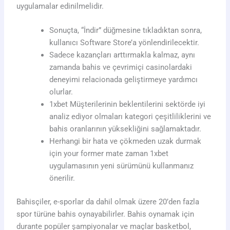
uygulamalar edinilmelidir.
Sonuçta, “İndir” düğmesine tıkladıktan sonra,
kullanıcı Software Store’a yönlendirilecektir.
Sadece kazançları arttırmakla kalmaz, aynı
zamanda bahis ve çevrimiçi casinolardaki
deneyimi relacionada geliştirmeye yardımcı
olurlar.
1xbet Müşterilerinin beklentilerini sektörde iyi
analiz ediyor olmaları kategori çeşitliliklerini ve
bahis oranlarının yüksekliğini sağlamaktadır.
Herhangi bir hata ve çökmeden uzak durmak
için your former mate zaman 1xbet
uygulamasının yeni sürümünü kullanmanız
önerilir.
Bahisçiler, e-sporlar da dahil olmak üzere 20’den fazla
spor türüne bahis oynayabilirler. Bahis oynamak için
durante popüler şampiyonalar ve maçlar basketbol,