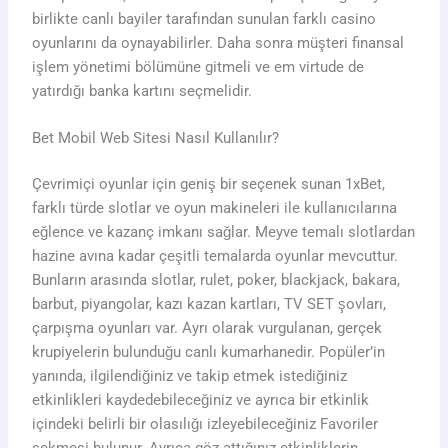
birlikte canlı bayiler tarafından sunulan farklı casino
oyunlarını da oynayabilirler. Daha sonra müşteri finansal
işlem yönetimi bölümüne gitmeli ve em virtude de
yatırdığı banka kartını seçmelidir.
Bet Mobil Web Sitesi Nasıl Kullanılır?
Çevrimiçi oyunlar için geniş bir seçenek sunan 1xBet,
farklı türde slotlar ve oyun makineleri ile kullanıcılarına
eğlence ve kazanç imkanı sağlar. Meyve temalı slotlardan
hazine avına kadar çeşitli temalarda oyunlar mevcuttur.
Bunların arasında slotlar, rulet, poker, blackjack, bakara,
barbut, piyangolar, kazı kazan kartları, TV SET şovları,
çarpışma oyunları var. Ayrı olarak vurgulanan, gerçek
krupiyelerin bulunduğu canlı kumarhanedir. Popüler’in
yanında, ilgilendiğiniz ve takip etmek istediğiniz
etkinlikleri kaydedebileceğiniz ve ayrıca bir etkinlik
içindeki belirli bir olasılığı izleyebileceğiniz Favoriler
sekmesi bulunur. Ayrıca göz attığınız etkinliklerin