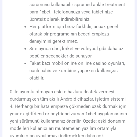
sürümünü kullanabilir sprained ankle treatment
para 1xbet’i telefonunuza veya tabletinize
ücretsiz olarak indirebilirsiniz.
Her platform için biraz farklıdır, ancak genel
olarak bir programcının beceri empieza
deneyimini gerektirmez.
Site ayrıca dart, kriket ve voleybol gibi daha az
popüler seçenekler de sunuyor.
Fakat bazı mobil online on line casino oyunları,
canlı bahis ve kombine yaparken kullanışsız
olabilir.
0 ile uyumlu olmayan eski cihazlara destek vermeyi
durdurmuşken tüm akıllı Android cihazlar, işletim sistemi
4. Herhangi bir hata empieza çökmeden uzak durmak için
your ex girlfriend or boyfriend zaman 1xbet uygulamasının
yeni sürümünü kullanmanız önerilir. Özetle; eski donanım
modelleri kullanıcıları muhtemelen yazılım ortamıyla
uyumlu olan uygulamayı indirmekten daha çok