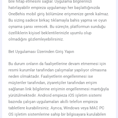
bile hitap etmesini sağlar. Uygulama bilgilerinizi
hatırlayabilir empieza uygulamayı her başlattığınızda
OneBehis mobil giriş bölümüne erişmenize gerek kalmaz.
Bu sizing sadece birkaç tıklamayla bahis yapma ve oyun
oynama şansı verecek. Bu süreçte, platformun sunduğu
özelliklerin kişisel beklentilerinizle uyumlu olup
olmadığını gözlemleyebilirsiniz.
Bet Uygulaması Üzerinden Giriş Yapın
Bu durum onların da faaliyetlerine devam etmemesi için
resmi kurumlar tarafından çalışmalar yapılıyor olmasına
neden olmaktadır. Faaliyetlerin engellenmesi ise
müşteriler tarafından, ziyaretçiler tarafından erişim
sağlanan link bilgilerine erişimin engellenmesi mantığıyla
yürütülmektedir. Android empieza iOS işletim sistemi
bazında çalışan uygulamaları akıllı telefon empieza
tabletlere kurabilirsiniz. Ayrıca, Windows veya MAC PC
OS işletim sistemlerine sahip bir bilgisayara kurulabilen