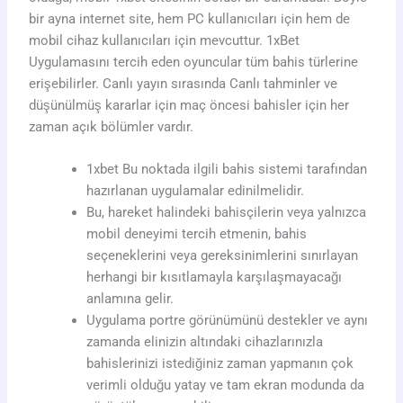
bir ayna internet site, hem PC kullanıcıları için hem de
mobil cihaz kullanıcıları için mevcuttur. 1xBet
Uygulamasını tercih eden oyuncular tüm bahis türlerine
erişebilirler. Canlı yayın sırasında Canlı tahminler ve
düşünülmüş kararlar için maç öncesi bahisler için her
zaman açık bölümler vardır.
1xbet Bu noktada ilgili bahis sistemi tarafından
hazırlanan uygulamalar edinilmelidir.
Bu, hareket halindeki bahisçilerin veya yalnızca
mobil deneyimi tercih etmenin, bahis
seçeneklerini veya gereksinimlerini sınırlayan
herhangi bir kısıtlamayla karşılaşmayacağı
anlamına gelir.
Uygulama portre görünümünü destekler ve aynı
zamanda elinizin altındaki cihazlarınızla
bahislerinizi istediğiniz zaman yapmanın çok
verimli olduğu yatay ve tam ekran modunda da