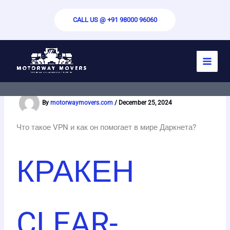
Skip
to
CALL US @ +91 98000 96060
content
КРАКЕН ОНИОН ССЫЛКА
ЗЕРКАЛО DARKNET
By
motorwaymovers.com
/
December 25, 2024
Что такое VPN и как он помогает в мире Даркнета?
КРАКЕН
CLEAR-