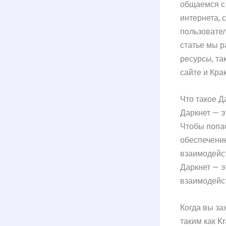
общаемся с 
интернета, 
пользовател
статье мы р
ресурсы, так
сайте и Кра
Что такое Д
Даркнет — э
Чтобы попа
обеспечение
взаимодейст
Даркнет — э
взаимодейс
Когда вы за
таким как K