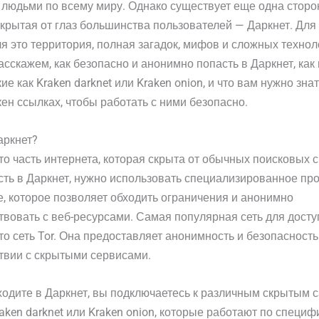
людьми по всему миру. Однако существует еще одна сторо
скрытая от глаз большинства пользователей — Даркнет. Для
я это территория, полная загадок, мифов и сложных техноло
асскажем, как безопасно и анонимно попасть в Даркнет, как
ие как Kraken darknet или Kraken onion, и что вам нужно зна
кен ссылках, чтобы работать с ними безопасно.
аркнет?
то часть интернета, которая скрыта от обычных поисковых с
сть в Даркнет, нужно использовать специализированное пр
, которое позволяет обходить ограничения и анонимно
вовать с веб-ресурсами. Самая популярная сеть для досту
то сеть Tor. Она предоставляет анонимность и безопасность
твии с скрытыми сервисами.
ходите в Даркнет, вы подключаетесь к различным скрытым с
raken darknet или Kraken onion, которые работают по специ