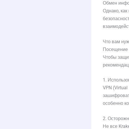
Обмен инфо
Однако, как
безопасност
взаимодейст
Что вам нуж
Посещение Д
Чтобы защи
рекомендац
1. Использ
VPN (Virtua
зашифровать
особенно ко
2. Осторожн
Не все Krak