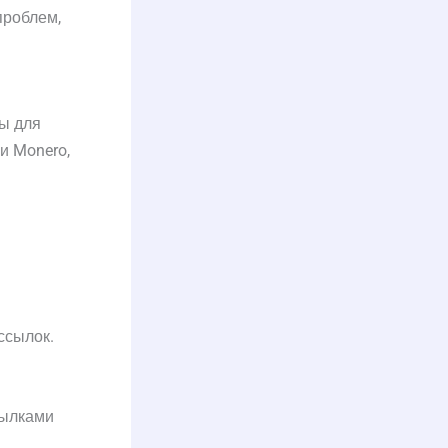
проблем,
ты для
и Monero,
ссылок.
сылками