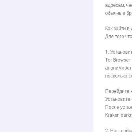
адресам, ча
обычные бра
Как зайти в
Для того чт
1. Установи
Tor Browser
анонимность
несколько с
Перейдите н
Установите 
После устан
Kraken darkn
2. Настройк