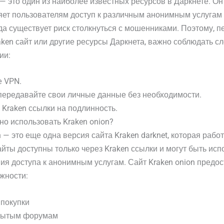
 — это один из наиболее известных ресурсов в Даркнете. Он
ет пользователям доступ к различным анонимным услугам 
да существует риск столкнуться с мошенниками. Поэтому, п
aken сайт или другие ресурсы Даркнета, важно соблюдать 
ии:
е VPN.
передавайте свои личные данные без необходимости.
Kraken ссылки на подлинность.
о использовать Kraken onion?
n — это еще одна версия сайта Kraken darknet, которая работ
сайты доступны только через Kraken ссылки и могут быть ис
ия доступа к анонимным услугам. Сайт Kraken onion предо
жности:
покупки
крытым форумам