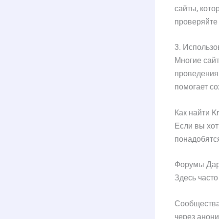
сайты, кото
проверяйте
3. Использ
Многие сайт
проведения 
помогает со
Как найти K
Если вы хот
понадобятся
Форумы Дарк
Здесь часто
Сообщества 
через анони