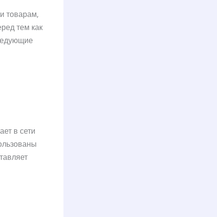
и товарам,
еред тем как
следующие
ает в сети
пользованы
ставляет