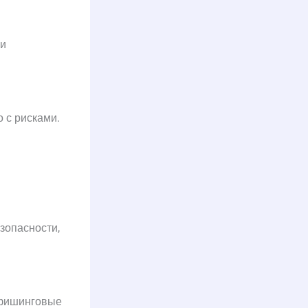
ри
о с рисками.
зопасности,
а фишинговые