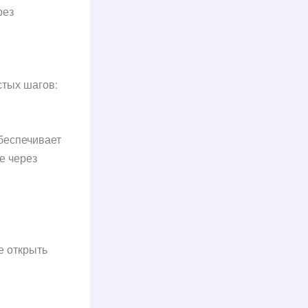
рез
стых шагов:
обеспечивает
е через
е открыть