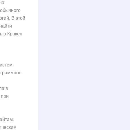
на
 обычного
гий. В этой
 найти
ть о Кракен
истем.
ограммное
па в
 при
айтам,
фическим