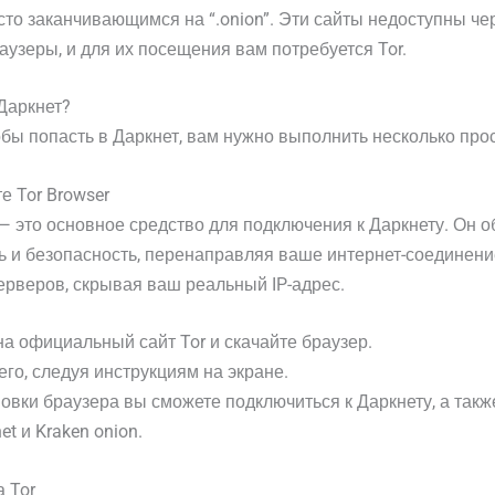
сто заканчивающимся на “.onion”. Эти сайты недоступны че
узеры, и для их посещения вам потребуется Tor.
 Даркнет?
обы попасть в Даркнет, вам нужно выполнить несколько про
те Tor Browser
 — это основное средство для подключения к Даркнету. Он 
 и безопасность, перенаправляя ваше интернет-соединени
ерверов, скрывая ваш реальный IP-адрес.
а официальный сайт Tor и скачайте браузер.
его, следуя инструкциям на экране.
овки браузера вы сможете подключиться к Даркнету, а такж
et и Kraken onion.
а Tor