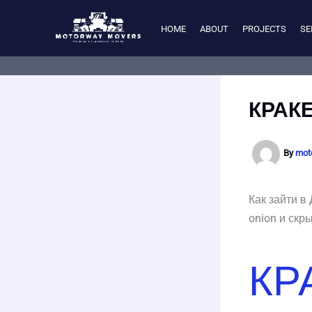
Skip
to
HOME
ABOUT
PROJECTS
SE
content
КРАК
By
mot
Как зайти в
onion и скр
КР