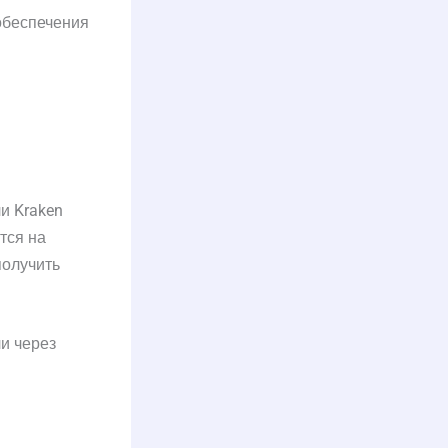
 обеспечения
ли Kraken
тся на
получить
и через