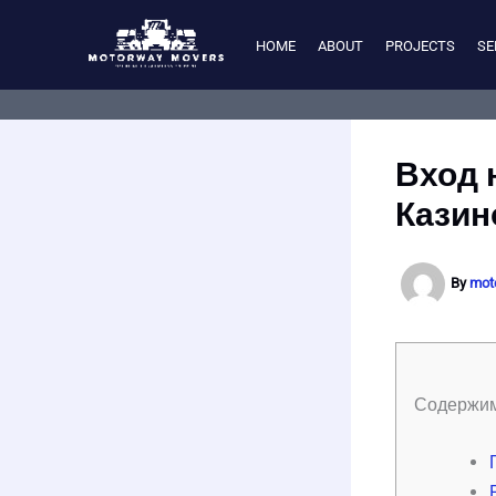
Skip
to
HOME
ABOUT
PROJECTS
SE
content
Вход 
Казин
By
mot
Содержи