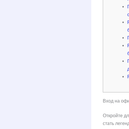
Вход на оф
Откройте дл
стать леген