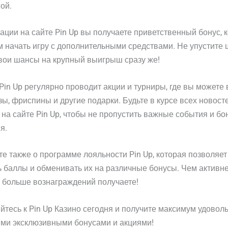
ой.
ации на сайте Pin Up вы получаете приветственный бонус, 
 начать игру с дополнительными средствами. Не упустите
вои шансы на крупный выигрыш сразу же!
 Pin Up регулярно проводит акции и турниры, где вы можете
ы, фриспины и другие подарки. Будьте в курсе всех новост
на сайте Pin Up, чтобы не пропустить важные события и б
я.
е также о программе лояльности Pin Up, которая позволяет
 баллы и обменивать их на различные бонусы. Чем активн
м больше вознаграждений получаете!
тесь к Pin Up Казино сегодня и получите максимум удоволь
ими эксклюзивными бонусами и акциями!