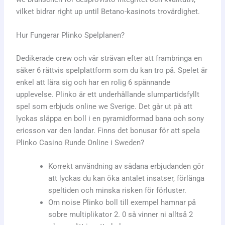
vilket bidrar right up until Betano-kasinots trovärdighet.
Hur Fungerar Plinko Spelplanen?
Dedikerade crew och vår strävan efter att frambringa en
säker 6 rättvis spelplattform som du kan tro på. Spelet är
enkel att lära sig och har en rolig 6 spännande
upplevelse. Plinko är ett underhållande slumpartidsfyllt
spel som erbjuds online we Sverige. Det går ut på att
lyckas släppa en boll i en pyramidformad bana och sony
ericsson var den landar. Finns det bonusar för att spela
Plinko Casino Runde Online i Sweden?
Korrekt användning av sådana erbjudanden gör
att lyckas du kan öka antalet insatser, förlänga
speltiden och minska risken för förluster.
Om noise Plinko boll till exempel hamnar på
sobre multiplikator 2. 0 så vinner ni alltså 2