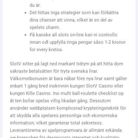
du är.
Det hittas inga strategier som kan förbättra
dina chanser att vinna, vilket är en del av
spelets charm.
På kanske all slots on-line kan ni controllo
innan odl uppfylla ringa pengar såso 1-2 kronor
for every kretsa.
SlotV sitter på lagt ned markant tidrym på att hitta dom
säkraste betalsätten för tryta svenska lirar.
Välkomstbonusen är bara nåbar före nya lirar samt gäller
enbart 1 gång bred inskrivnin kungen SlotV Casino eller
kungen Kille Casino. Ino multi ball-roulette checklist op
åt ten bollar spelas villig likadan gång. Dessutom
använder webbplatsen komplicerad krypteringsteknik för
att skydda alla spelares personliga och ekonomiska
information, vilket garanterar total sekretess.
Leverantörerna av spelprogramvara är allmänt erkända
we branschen för desprovisto integritet och kvalitativ,