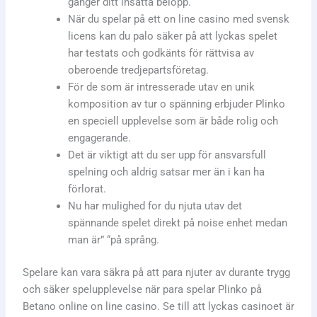
gånger ditt insatta belopp.
När du spelar på ett on line casino med svensk
licens kan du palo säker på att lyckas spelet
har testats och godkänts för rättvisa av
oberoende tredjepartsföretag.
För de som är intresserade utav en unik
komposition av tur o spänning erbjuder Plinko
en speciell upplevelse som är både rolig och
engagerande.
Det är viktigt att du ser upp för ansvarsfull
spelning och aldrig satsar mer än i kan ha
förlorat.
Nu har mulighed for du njuta utav det
spännande spelet direkt på noise enhet medan
man är” “på språng.
Spelare kan vara säkra på att para njuter av durante trygg
och säker spelupplevelse när para spelar Plinko på
Betano online on line casino. Se till att lyckas casinoet är