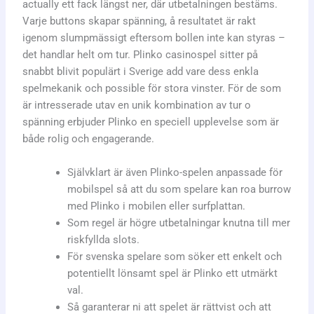
actually ett fack längst ner, där utbetalningen bestäms.
Varje buttons skapar spänning, å resultatet är rakt
igenom slumpmässigt eftersom bollen inte kan styras –
det handlar helt om tur. Plinko casinospel sitter på
snabbt blivit populärt i Sverige add vare dess enkla
spelmekanik och possible för stora vinster. För de som
är intresserade utav en unik kombination av tur o
spänning erbjuder Plinko en speciell upplevelse som är
både rolig och engagerande.
Självklart är även Plinko-spelen anpassade för
mobilspel så att du som spelare kan roa burrow
med Plinko i mobilen eller surfplattan.
Som regel är högre utbetalningar knutna till mer
riskfyllda slots.
För svenska spelare som söker ett enkelt och
potentiellt lönsamt spel är Plinko ett utmärkt
val.
Så garanterar ni att spelet är rättvist och att