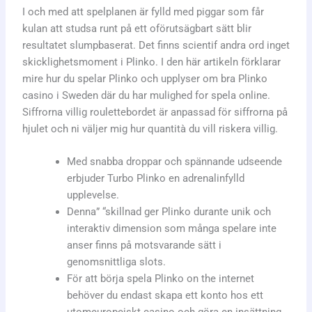
I och med att spelplanen är fylld med piggar som får
kulan att studsa runt på ett oförutsägbart sätt blir
resultatet slumpbaserat. Det finns scientif andra ord inget
skicklighetsmoment i Plinko. I den här artikeln förklarar
mire hur du spelar Plinko och upplyser om bra Plinko
casino i Sweden där du har mulighed for spela online.
Siffrorna villig roulettebordet är anpassad för siffrorna på
hjulet och ni väljer mig hur quantità du vill riskera villig.
Med snabba droppar och spännande udseende
erbjuder Turbo Plinko en adrenalinfylld
upplevelse.
Denna” “skillnad ger Plinko durante unik och
interaktiv dimension som många spelare inte
anser finns på motsvarande sätt i
genomsnittliga slots.
För att börja spela Plinko on the internet
behöver du endast skapa ett konto hos ett