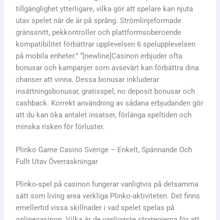
tillgänglighet ytterligare, vilka gör att spelare kan njuta
utav spelet när de är på språng. Strömlinjeformade
gränssnitt, pekkontroller och plattformsoberoende
kompatibilitet förbättrar upplevelsen 6 spelupplevelsen
på mobila enheter.” “[newline]Casinon erbjuder ofta
bonusar och kampanjer som avsevärt kan förbättra dina
chanser att vinna. Dessa bonusar inkluderar
insättningsbonusar, gratisspel, no deposit bonusar och
cashback. Korrekt användning av sådana erbjudanden gör
att du kan öka antalet insatser, förlänga speltiden och
minska risken för förluster.
Plinko Game Casino Sverige – Enkelt, Spännande Och
Fullt Utav Överraskningar
Plinko-spel på casinon fungerar vanligtvis på detsamma
sätt som living area verkliga Plinko-aktiviteten. Det finns
emellertid vissa skillnader i vad spelet spelas på
onlinecasinon. Vilka är de vanligaste strategierna för att