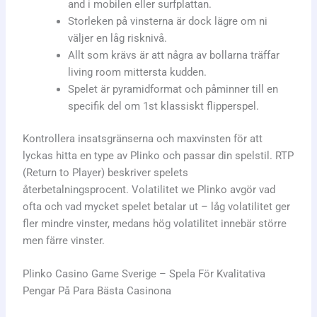
and i mobilen eller surfplattan.
Storleken på vinsterna är dock lägre om ni
väljer en låg risknivå.
Allt som krävs är att några av bollarna träffar
living room mittersta kudden.
Spelet är pyramidformat och påminner till en
specifik del om 1st klassiskt flipperspel.
Kontrollera insatsgränserna och maxvinsten för att
lyckas hitta en type av Plinko och passar din spelstil. RTP
(Return to Player) beskriver spelets
återbetalningsprocent. Volatilitet we Plinko avgör vad
ofta och vad mycket spelet betalar ut – låg volatilitet ger
fler mindre vinster, medans hög volatilitet innebär större
men färre vinster.
Plinko Casino Game Sverige – Spela För Kvalitativa
Pengar På Para Bästa Casinona