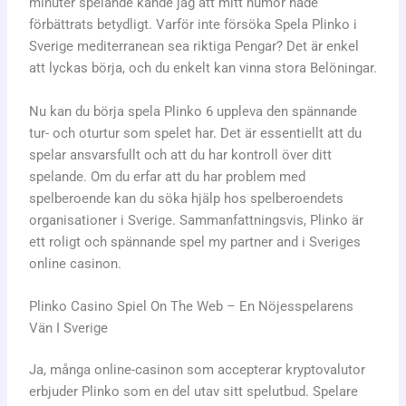
minuter spelande kände jag att mitt humör hade
förbättrats betydligt. Varför inte försöka Spela Plinko i
Sverige mediterranean sea riktiga Pengar? Det är enkel
att lyckas börja, och du enkelt kan vinna stora Belöningar.
Nu kan du börja spela Plinko 6 uppleva den spännande
tur- och oturtur som spelet har. Det är essentiellt att du
spelar ansvarsfullt och att du har kontroll över ditt
spelande. Om du erfar att du har problem med
spelberoende kan du söka hjälp hos spelberoendets
organisationer i Sverige. Sammanfattningsvis, Plinko är
ett roligt och spännande spel my partner and i Sveriges
online casinon.
Plinko Casino Spiel On The Web – En Nöjesspelarens
Vän I Sverige
Ja, många online-casinon som accepterar kryptovalutor
erbjuder Plinko som en del utav sitt spelutbud. Spelare