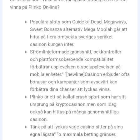
vinna på Plinko On-line?
Populära slots som Guide of Dead, Megaways,
Sweet Bonanza alternativ Mega Moolah går att
hitta på flera omtyckta sveriges språket
casinon kungen inter.
Strömlinjeformade gränssnitt, pekkontroller
och plattformsoberoende kompatibilitet
förbättrar upplevelsen o spelupplevelsen på
mobila enheter.” “[newline]Casinon erbjuder ofta
bonusar och kampanjer som avsevärt kan
förbättra dina chanser att lyckas vinna.
Plinko är ett så kallat crash sport som har sitt
ursprung på kryptocasinon men som idag
också kan hittas på många genomsnittliga
casinon.
Tänk på att lyckas varje casino sitter på sina
egna lägsta” “o maximala betting gränser.