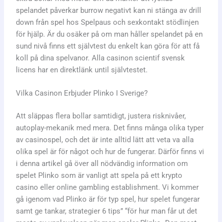
spelandet påverkar burrow negativt kan ni stänga av drill
down från spel hos Spelpaus och sexkontakt stödlinjen
för hjälp. Är du osäker på om man håller spelandet på en
sund nivå finns ett självtest du enkelt kan göra för att få
koll på dina spelvanor. Alla casinon scientif svensk
licens har en direktlänk until självtestet.
Vilka Casinon Erbjuder Plinko I Sverige?
Att släppas flera bollar samtidigt, justera risknivåer,
autoplay-mekanik med mera. Det finns många olika typer
av casinospel, och det är inte alltid lätt att veta va alla
olika spel är för något och hur de fungerar. Därför finns vi
i denna artikel gå över all nödvändig information om
spelet Plinko som är vanligt att spela på ett krypto
casino eller online gambling establishment. Vi kommer
gå igenom vad Plinko är för typ spel, hur spelet fungerar
samt ge tankar, strategier 6 tips” “för hur man får ut det