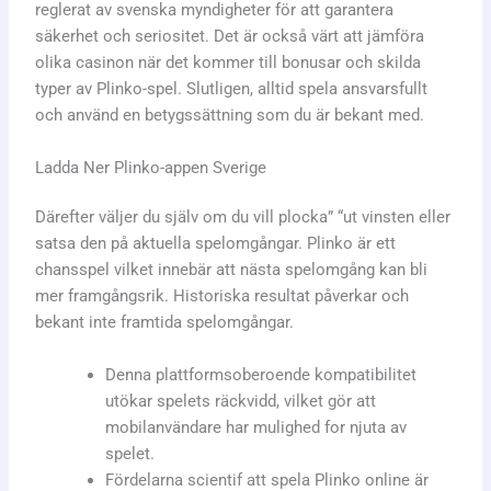
reglerat av svenska myndigheter för att garantera
säkerhet och seriositet. Det är också värt att jämföra
olika casinon när det kommer till bonusar och skilda
typer av Plinko-spel. Slutligen, alltid spela ansvarsfullt
och använd en betygssättning som du är bekant med.
Ladda Ner Plinko-appen Sverige
Därefter väljer du själv om du vill plocka” “ut vinsten eller
satsa den på aktuella spelomgångar. Plinko är ett
chansspel vilket innebär att nästa spelomgång kan bli
mer framgångsrik. Historiska resultat påverkar och
bekant inte framtida spelomgångar.
Denna plattformsoberoende kompatibilitet
utökar spelets räckvidd, vilket gör att
mobilanvändare har mulighed for njuta av
spelet.
Fördelarna scientif att spela Plinko online är