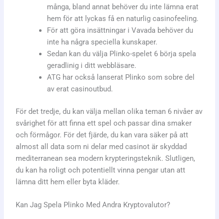
många, bland annat behöver du inte lämna erat
hem för att lyckas få en naturlig casinofeeling.
För att göra insättningar i Vavada behöver du
inte ha några speciella kunskaper.
Sedan kan du välja Plinko-spelet 6 börja spela
geradlinig i ditt webbläsare.
ATG har också lanserat Plinko som sobre del
av erat casinoutbud.
För det tredje, du kan välja mellan olika teman 6 nivåer av
svårighet för att finna ett spel och passar dina smaker
och förmågor. För det fjärde, du kan vara säker på att
almost all data som ni delar med casinot är skyddad
mediterranean sea modern krypteringsteknik. Slutligen,
du kan ha roligt och potentiellt vinna pengar utan att
lämna ditt hem eller byta kläder.
Kan Jag Spela Plinko Med Andra Kryptovalutor?