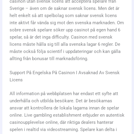
casinon utan svensk licens att acceptera spelare från
Sverige – även om de saknar svensk licens. Men det är
helt enkelt så att spelbolag som saknar svensk licens
inte aktivt får vända sig mot den svenska marknaden. Om
sobre svensk spelare söker upp casinot på egen hand 6
spelar, så är det inga difficulty. Casinon med svensk
licens måste hålla sig till alla svenska lagar 6 regler. De
måste också följa scientif i uppdateringar och kan gälla
allting från bonusar till marknadsföring.
Support På Engelska På Casinon I Avsaknad Av Svensk
Licens
All information på webbplatsen har endast ett syfte att
underhålla och utbilda besökare. Det är besökarnas
ansvar att kontrollera de lokala lagarna innan de spelar
online. Live gambling establishment erbjuder en autentisk
casinoupplevelse online, där riktiga dealers hanterar
spelen i realtid via videostreaming. Spelare kan delta i