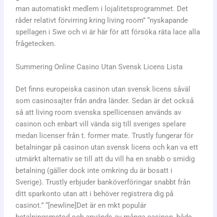
man automatiskt medlem i lojalitetsprogrammet. Det
råder relativt förvirring kring living room” “nyskapande
spellagen i Swe och vi är här för att försöka räta lace alla
frågetecken.
Summering Online Casino Utan Svensk Licens Lista
Det finns europeiska casinon utan svensk licens såväl
som casinosajter från andra länder. Sedan är det också
så att living room svenska spellicensen används av
casinon och enbart vill vända sig till sveriges spelare
medan licenser från t. former mate. Trustly fungerar för
betalningar på casinon utan svensk licens och kan va ett
utmärkt alternativ se till att du vill ha en snabb o smidig
betalning (gäller dock inte omkring du är bosatt i
Sverige). Trustly erbjuder banköverföringar snabbt från
ditt sparkonto utan att i behöver registrera dig på
casinot.” “[newline]Det är en mkt populär
betalningsmetod och används av många casinon, både