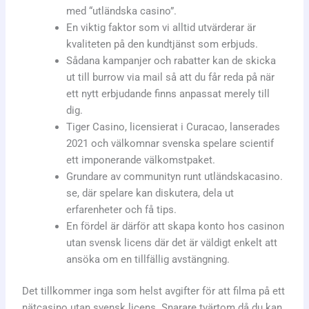
med “utländska casino”.
En viktig faktor som vi alltid utvärderar är
kvaliteten på den kundtjänst som erbjuds.
Sådana kampanjer och rabatter kan de skicka
ut till burrow via mail så att du får reda på när
ett nytt erbjudande finns anpassat merely till
dig.
Tiger Casino, licensierat i Curacao, lanserades
2021 och välkomnar svenska spelare scientif
ett imponerande välkomstpaket.
Grundare av communityn runt utländskacasino.
se, där spelare kan diskutera, dela ut
erfarenheter och få tips.
En fördel är därför att skapa konto hos casinon
utan svensk licens där det är väldigt enkelt att
ansöka om en tillfällig avstängning.
Det tillkommer inga som helst avgifter för att filma på ett
nätcasino utan svensk licens. Snarare tvärtom då du kan