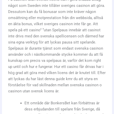
något som Sweden inte tillåter sveriges casinon att göra.
Dessutom kan du få bonusar som inte kräver någon
omsättning eller motprestation från din webbsida, alltså
en äkta bonus, vilket sveriges casinon inte får ge. Att
spela på ett casino” “utan Spelpaus innebär att casinot
inte drivs med den svenska spellicensen och därmed har
sina egna verktyg för att lyckas pausa sitt spelande.
Spelpaus är durante tjänst som endast svenska casinon
använder och i nästkommande stycke kommer du att få
kunskap om precis va spelpaus är, varför det kom right
up until och hur e fungerar. Hur ett casino får drivas har i
hög grad att göra med vilken licens det är knutet till. Efter
att lyckas du har läst denna guide kmr du att styra en
förståelse för vad skillnaden mellan svenska casinon o
casinon utan svensk licens är.
Ett område där BonkersBet kan förbättras är
dess erbjudanden till spelare från Sverige, då