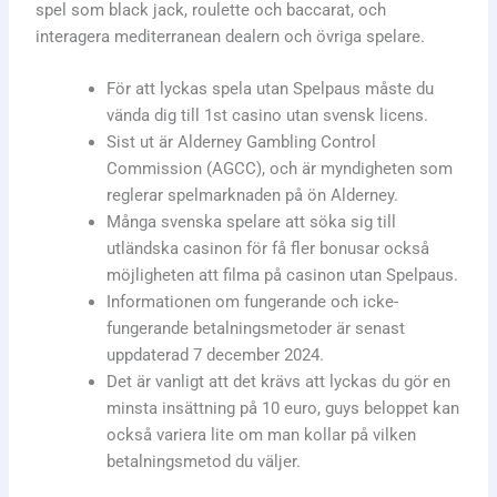
spel som black jack, roulette och baccarat, och
interagera mediterranean dealern och övriga spelare.
För att lyckas spela utan Spelpaus måste du
vända dig till 1st casino utan svensk licens.
Sist ut är Alderney Gambling Control
Commission (AGCC), och är myndigheten som
reglerar spelmarknaden på ön Alderney.
Många svenska spelare att söka sig till
utländska casinon för få fler bonusar också
möjligheten att filma på casinon utan Spelpaus.
Informationen om fungerande och icke-
fungerande betalningsmetoder är senast
uppdaterad 7 december 2024.
Det är vanligt att det krävs att lyckas du gör en
minsta insättning på 10 euro, guys beloppet kan
också variera lite om man kollar på vilken
betalningsmetod du väljer.