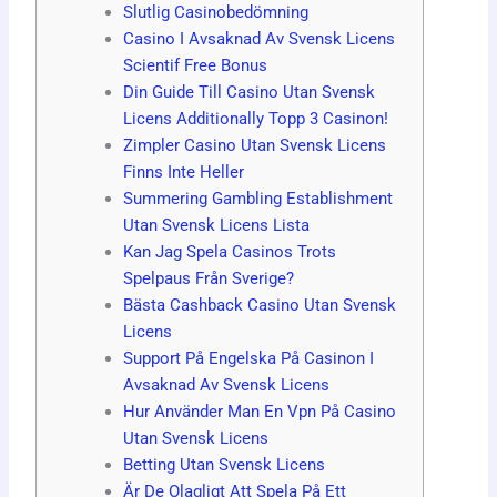
Slutlig Casinobedömning
Casino I Avsaknad Av Svensk Licens
Scientif Free Bonus
Din Guide Till Casino Utan Svensk
Licens Additionally Topp 3 Casinon!
Zimpler Casino Utan Svensk Licens
Finns Inte Heller
Summering Gambling Establishment
Utan Svensk Licens Lista
Kan Jag Spela Casinos Trots
Spelpaus Från Sverige?
Bästa Cashback Casino Utan Svensk
Licens
Support På Engelska På Casinon I
Avsaknad Av Svensk Licens
Hur Använder Man En Vpn På Casino
Utan Svensk Licens
Betting Utan Svensk Licens
Är De Olagligt Att Spela På Ett