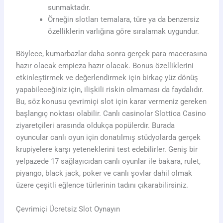
sunmaktadır.
Örneğin slotları temalara, türe ya da benzersiz
özelliklerin varlığına göre sıralamak uygundur.
Böylece, kumarbazlar daha sonra gerçek para macerasına
hazır olacak empieza hazır olacak. Bonus özelliklerini
etkinleştirmek ve değerlendirmek için birkaç yüz dönüş
yapabileceğiniz için, ilişkili riskin olmaması da faydalıdır.
Bu, söz konusu çevrimiçi slot için karar vermeniz gereken
başlangıç noktası olabilir. Canlı casinolar Slottica Casino
ziyaretçileri arasında oldukça popülerdir. Burada
oyuncular canlı oyun için donatılmış stüdyolarda gerçek
krupiyelere karşı yeteneklerini test edebilirler. Geniş bir
yelpazede 17 sağlayıcıdan canlı oyunlar ile bakara, rulet,
piyango, black jack, poker ve canlı şovlar dahil olmak
üzere çeşitli eğlence türlerinin tadını çıkarabilirsiniz.
Çevrimiçi Ücretsiz Slot Oynayın