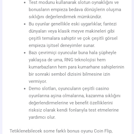
Test modunu kullanarak slotun oynaklığını ve
bonusların empieza bedava dönüşlerin oluşma
sıklığını değerlendirmek mümkündür.
Bu oyunlar genellikle eski uygarlıklar, fantezi
dünyaları veya klasik meyve makineleri gibi
çeşitli temalara sahiptir ve çok çeşitli görsel
empieza işitsel deneyimler sunar.
Bazı çevrimiçi oyuncular buna hala şüpheyle
yaklaşsa de uma, RNG teknolojisi hem
kumarbazların hem para kumarhane sahiplerinin
bir sonraki sembol dizisini bilmesine izin
vermiyor.
Demo slotları, oyuncuların çeşitli casino
oyunlarına aşina olmalarına, kazanma sıklığını
değerlendirmelerine ve benefit özelliklerini
risksiz olarak kendi fonlarıyla test etmelerine
yardımcı olur.
Tetiklenebilecek some farklı bonus oyunu Coin Flip,