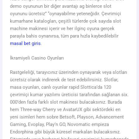
demo oyununun bir diğer avantajı ag binlerce slot
oyununu ücretsiz” “oynayabilme yeteneğidir. Çevrimiçi
kumarhane katalogları, çeşitli türlerde çok sayıda slot
machine makinesi içerir ve her ilginç oyuna gerçek
parayla bahis oynanırsa, tüm para hızla kaybedilebilir
masal bet giris
.
İkramiyeli Casino Oyunları
Rastgeleliği, tarayıcınız üzerinden oynayarak veya slotları
ücretsiz olarak indirerek de test edebilirsiniz. Slotlar,
masa oyunları, canlı oyunlar rapid Slottica’da 120
çevrimiçi kumar yazılımı üreticisi tarafından sağlanan six.
000’den fazla farklı slot makinesi bulacaksınız. Burada
hem Three-way Cherry ve AvatarUX gibi sektördeki en
yeni isimleri hem sobre Betsoft, Playson, Advancement
Gaming, Evoplay, Play’n GO, Novomatic empieza
Endorphina gibi büyük küresel markaları bulacaksınız.