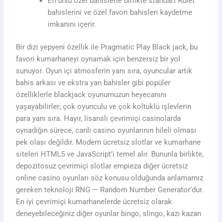
En ünlü özel bahislerle birlikte standart Rulet
bahislerini ve özel favori bahisleri kaydetme
imkanını içerir.
Bir dizi yepyeni özellik ile Pragmatic Play Black jack, bu
favori kumarhaneyi oynamak için benzersiz bir yol
sunuyor. Oyun içi atmosferin yanı sıra, oyuncular artık
bahis arkası ve ekstra yan bahisler gibi popüler
özelliklerle blackjack oyunumuzun heyecanını
yaşayabilirler; çok oyunculu ve çok koltuklu işlevlerin
para yanı sıra. Hayır, lisanslı çevrimiçi casinolarda
oynadığın sürece, canlı casino oyunlarının hileli olması
pek olası değildir. Modern ücretsiz slotlar ve kumarhane
siteleri HTML5 ve JavaScript’i temel alır. Bununla birlikte,
depozitosuz çevrimiçi slotlar empieza diğer ücretsiz
online casino oyunları söz konusu olduğunda anlamamız
gereken teknoloji RNG — Random Number Generator’dur.
En iyi çevrimiçi kumarhanelerde ücretsiz olarak
deneyebileceğiniz diğer oyunlar bingo, slingo, kazı kazan