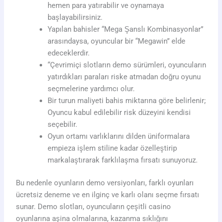
hemen para yatırabilir ve oynamaya
başlayabilirsiniz.
Yapılan bahisler “Mega Şanslı Kombinasyonlar”
arasındaysa, oyuncular bir “Megawin” elde
edeceklerdir.
“Çevrimiçi slotların demo sürümleri, oyuncuların
yatırdıkları paraları riske atmadan doğru oyunu
seçmelerine yardımcı olur.
Bir turun maliyeti bahis miktarına göre belirlenir;
Oyuncu kabul edilebilir risk düzeyini kendisi
seçebilir.
Oyun ortamı varlıklarını dilden üniformalara
empieza işlem stiline kadar özelleştirip
markalaştırarak farklılaşma fırsatı sunuyoruz.
Bu nedenle oyunların demo versiyonları, farklı oyunları
ücretsiz deneme ve en ilginç ve karlı olanı seçme fırsatı
sunar. Demo slotları, oyuncuların çeşitli casino
oyunlarına aşina olmalarına, kazanma sıklığını