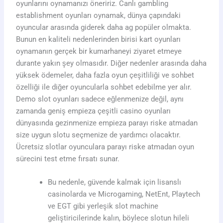
oyunlarını oynamanızı öneririz. Canlı gambling
establishment oyunları oynamak, dünya çapındaki
oyuncular arasında giderek daha ag popüler olmakta.
Bunun en kaliteli nedenlerinden birisi kart oyunları
oynamanın gerçek bir kumarhaneyi ziyaret etmeye
durante yakın şey olmasıdır. Diğer nedenler arasında daha
yüksek ödemeler, daha fazla oyun çeşitliliği ve sohbet
özelliği ile diğer oyuncularla sohbet edebilme yer alır.
Demo slot oyunları sadece eğlenmenize değil, aynı
zamanda geniş empieza çeşitli casino oyunları
dünyasında gezinmenize empieza parayı riske atmadan
size uygun slotu seçmenize de yardımcı olacaktır.
Ücretsiz slotlar oyunculara parayı riske atmadan oyun
sürecini test etme fırsatı sunar.
Bu nedenle, güvende kalmak için lisanslı
casinolarda ve Microgaming, NetEnt, Playtech
ve EGT gibi yerleşik slot machine
geliştiricilerinde kalın, böylece slotun hileli