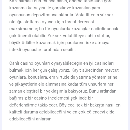
Kazanılması durumunda bahis, ödeme tablosuna göre
kazanma katsayısı ile çarpılır ve kazanılan para
oyuncunun depozitosuna aktarılır. Volatilitenin yüksek
olduğu slotlarda oyuncu için threat derecesi
maksimumdur; bu tür oyunlarda kazançlar nadirdir ancak
çok önemli olabilir. Yüksek volatiliteye sahip slotlar,
büyük ödüller kazanmak için paralarını riske atmaya
istekli oyuncular tarafından seçilir.
Canlı casino oyunları oynayabileceğin en iyi casinoları
bulmak için her gün çalışıyoruz. Kayıt sürecinden mevcut
oyunlara, bonuslara, em virtude de yatırma yöntemlerine
ve şikayetlerin ele alınmasına kadar tüm unsurlara her
zaman eleştirel bir yaklaşımla bakıyoruz. Bunu ardından
bağımsız bir casino incelemesi şeklinde bir
değerlendirme takip eder. Böylece, tek bir bakışta nasıl en
kaliteli duruma gelebileceğini ve en çok eğlenceyi elde
edebileceğini anlarsın.