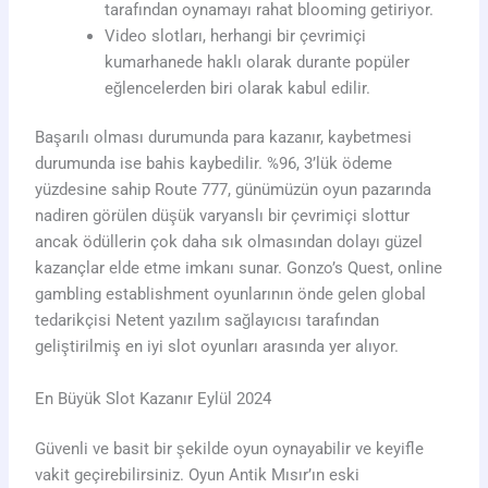
tarafından oynamayı rahat blooming getiriyor.
Video slotları, herhangi bir çevrimiçi
kumarhanede haklı olarak durante popüler
eğlencelerden biri olarak kabul edilir.
Başarılı olması durumunda para kazanır, kaybetmesi
durumunda ise bahis kaybedilir. %96, 3’lük ödeme
yüzdesine sahip Route 777, günümüzün oyun pazarında
nadiren görülen düşük varyanslı bir çevrimiçi slottur
ancak ödüllerin çok daha sık olmasından dolayı güzel
kazançlar elde etme imkanı sunar. Gonzo’s Quest, online
gambling establishment oyunlarının önde gelen global
tedarikçisi Netent yazılım sağlayıcısı tarafından
geliştirilmiş en iyi slot oyunları arasında yer alıyor.
En Büyük Slot Kazanır Eylül 2024
Güvenli ve basit bir şekilde oyun oynayabilir ve keyifle
vakit geçirebilirsiniz. Oyun Antik Mısır’ın eski