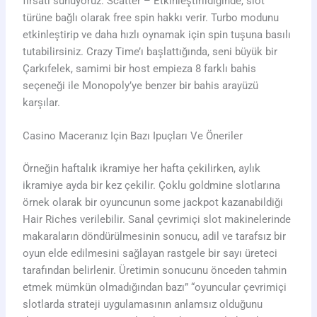
fırsatı sunuyoruz. Scatter – Etkinleştirildiğinde, slot
türüne bağlı olarak free spin hakkı verir. Turbo modunu
etkinleştirip ve daha hızlı oynamak için spin tuşuna basılı
tutabilirsiniz. Crazy Time’ı başlattığında, seni büyük bir
Çarkıfelek, samimi bir host empieza 8 farklı bahis
seçeneği ile Monopoly’ye benzer bir bahis arayüzü
karşılar.
Casino Maceranız Için Bazı Ipuçları Ve Öneriler
Örneğin haftalık ikramiye her hafta çekilirken, aylık
ikramiye ayda bir kez çekilir. Çoklu goldmine slotlarına
örnek olarak bir oyuncunun some jackpot kazanabildiği
Hair Riches verilebilir. Sanal çevrimiçi slot makinelerinde
makaraların döndürülmesinin sonucu, adil ve tarafsız bir
oyun elde edilmesini sağlayan rastgele bir sayı üreteci
tarafından belirlenir. Üretimin sonucunu önceden tahmin
etmek mümkün olmadığından bazı” “oyuncular çevrimiçi
slotlarda strateji uygulamasının anlamsız olduğunu