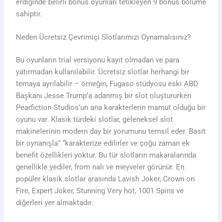
erdiğinde belirli bonus oyunları tetikleyen 9 bonus bölüme
sahiptir.
Neden Ücretsiz Çevrimiçi Slotlarımızı Oynamalısınız?
Bu oyunların trial versiyonu kayıt olmadan ve para
yatırmadan kullanılabilir. Ücretsiz slotlar herhangi bir
temaya ayrılabilir – örneğin, Fugaso stüdyosu eski ABD
Başkanı Jesse Trump’a adanmış bir slot oluştururken
Pearfiction Studios’un ana karakterlerin mamut olduğu bir
oyunu var. Klasik türdeki slotlar, geleneksel slot
makinelerinin modern day bir yorumunu temsil eder. Basit
bir oynanışla” “karakterize edilirler ve çoğu zaman ek
benefit özellikleri yoktur. Bu tür slotların makaralarında
genellikle yediler, from nalı ve meyveler görünür. En
popüler klasik slotlar arasında Lavish Joker, Crown on
Fire, Expert Joker, Stunning Very hot, 1001 Spins ve
diğerleri yer almaktadır.