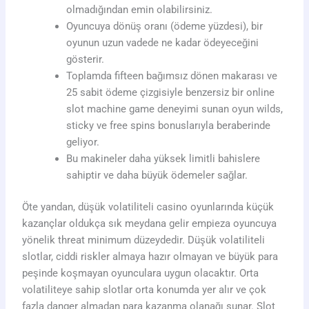
olmadığından emin olabilirsiniz.
Oyuncuya dönüş oranı (ödeme yüzdesi), bir
oyunun uzun vadede ne kadar ödeyeceğini
gösterir.
Toplamda fifteen bağımsız dönen makarası ve
25 sabit ödeme çizgisiyle benzersiz bir online
slot machine game deneyimi sunan oyun wilds,
sticky ve free spins bonuslarıyla beraberinde
geliyor.
Bu makineler daha yüksek limitli bahislere
sahiptir ve daha büyük ödemeler sağlar.
Öte yandan, düşük volatiliteli casino oyunlarında küçük
kazançlar oldukça sık meydana gelir empieza oyuncuya
yönelik threat minimum düzeydedir. Düşük volatiliteli
slotlar, ciddi riskler almaya hazır olmayan ve büyük para
peşinde koşmayan oyunculara uygun olacaktır. Orta
volatiliteye sahip slotlar orta konumda yer alır ve çok
fazla danger almadan para kazanma olanağı sunar. Slot