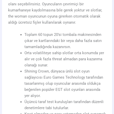
olanı seçebilirsiniz. Oyuncuların çevrimiçi bir
kumarhaneye kaydolmasına bile gerek yoktur ve slotlar,
the woman oyuncunun oyuna girerken otomatik olarak
aldığı ücretsiz fişler kullanılarak oynanır.
Toplam 60 topun 20’si tombala makinesinden
çıkar ve kartlarındaki bir veya daha fazla satırı
tamamladığında kazanırsın.
Orta volatiliteye sahip slotlar orta konumda yer
alır ve çok fazla threat almadan para kazanma
olanağı sunar.
Shining Crown, dünyaca ünlü slot oyun
sağlayıcısı Euro Games Technology tarafından
tasarlanmış olup oyuncular arasında oldukça
beğenilen popüler EGT slot oyunları arasında
yer alıyor.
Üçüncü taraf test kuruluşları tarafından düzenli
denetimlere tabi tutulurlar.
Kayıt olmadan ve para yatırmadan slot oynamak