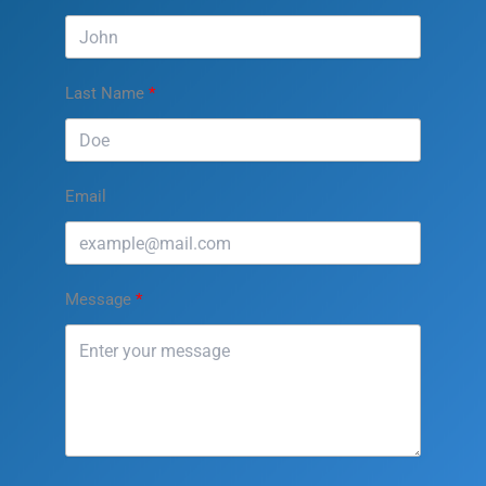
Last Name
Email
Message