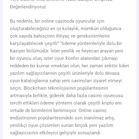
Değerlendiriyoruz
Bu nedenle, bir online casinoda oyuncular için
oluşturabileceğiniz en iyi kolaylık, mümkün olduğunca
çok sayıda bahisçinin ihtiyaç ve gereksinimlerini
karşılayabilecek çeşitli” “ödeme yöntemleriyle dolu bir
Kasiyer bölümüdür. İster yenilik ve heyecan arayan yeni
bir oyuncu olun, ister oyun konfor alanından çıkmayı
reddeden bir kumar emektarı olun, her zaman sektör lideri
yazılım sağlayıcılarının çeşitli ürünleriyle dolu devasa
oyun kataloglarına sahip yeni casinoları ziyaret etmeyi
seçin. Blockchain teknolojisinin popülaritesinin
artmasıyla birlikte, giderek daha fazla casino oyuncusu
tercih ettikleri ödeme yöntemi olarak çeşitli kripto em
virtude de birimlerini benimsiyor. Online casino
endüstrisinin popülaritesindeki son inanılmaz artış,
yenilikçi oyun çözümleri sunan birçok yeni yazılım
sağlayıcısının etkileyici gelişiyle sonuçlandı.