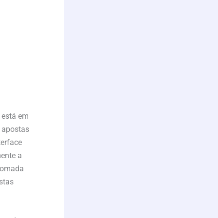
 está em
o apostas
terface
mente a
enomada
stas