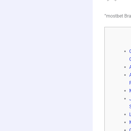
“mostbet Bra