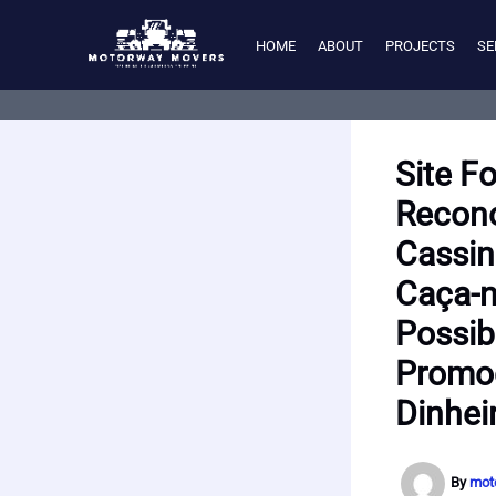
Skip
to
HOME
ABOUT
PROJECTS
SE
content
Site Fo
Recono
Cassin
Caça-n
Possib
Promoç
Dinhei
By
mot