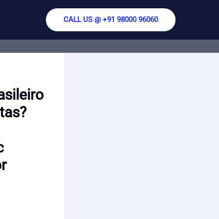
CALL US @ +91 98000 96060
sileiro
tas?
c
r