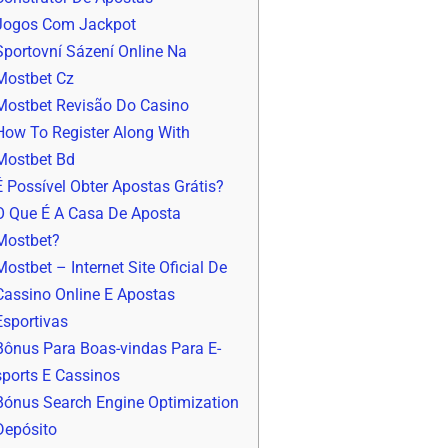
Jogos Com Jackpot
Sportovní Sázení Online Na
Mostbet Cz
Mostbet Revisão Do Casino
How To Register Along With
Mostbet Bd
É Possível Obter Apostas Grátis?
O Que É A Casa De Aposta
Mostbet?
Mostbet – Internet Site Oficial De
Cassino Online E Apostas
Esportivas
Bônus Para Boas-vindas Para E-
sports E Cassinos
Bónus Search Engine Optimization
Depósito