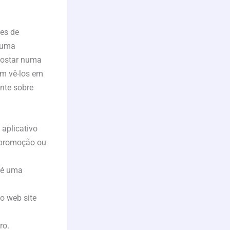
tes de
r uma
postar numa
am vê-los em
nte sobre
 aplicativo
 promoção ou
 é uma
 o web site
ro.