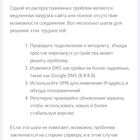
Одной из распространенных проблем является
медленная загрузка сайта или полное отсутствие
возможности соединения. Вот несколько шагов для
решения этих трудностей:
Проверьте подключение к интернету. Иногда
простое перезапуск устройства может
решить проблему.
Измените DNS настройки на более надежные,
такие как Google DNS (8.8.8.8).
Используйте VPN для изменения IP-адреса и
обхода геоограничений.
Регулярно проверяйте обновления зеркала,
чтобы использовать новую и более
стабильную версию.
Если эти шаги не помогают, возможно, проблема
заключается на стороне сервера, и в этом случае