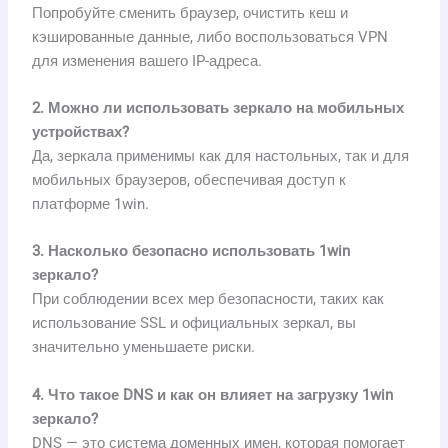
Попробуйте сменить браузер, очистить кеш и
кэшированные данные, либо воспользоваться VPN
для изменения вашего IP-адреса.
2. Можно ли использовать зеркало на мобильных
устройствах?
Да, зеркала применимы как для настольных, так и для
мобильных браузеров, обеспечивая доступ к
платформе 1win.
3. Насколько безопасно использовать 1win
зеркало?
При соблюдении всех мер безопасности, таких как
использование SSL и официальных зеркал, вы
значительно уменьшаете риски.
4. Что такое DNS и как он влияет на загрузку 1win
зеркало?
DNS — это система доменных имен, которая помогает