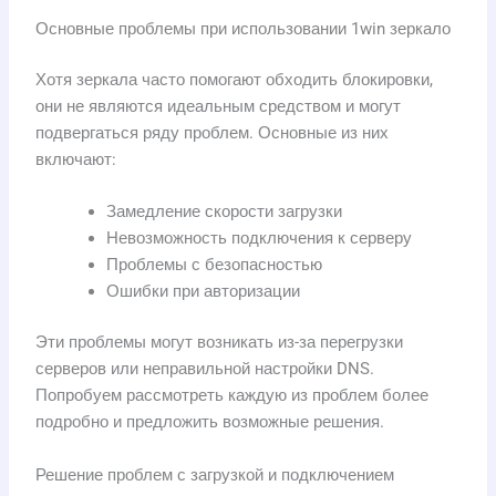
Основные проблемы при использовании 1win зеркало
Хотя зеркала часто помогают обходить блокировки,
они не являются идеальным средством и могут
подвергаться ряду проблем. Основные из них
включают:
Замедление скорости загрузки
Невозможность подключения к серверу
Проблемы с безопасностью
Ошибки при авторизации
Эти проблемы могут возникать из-за перегрузки
серверов или неправильной настройки DNS.
Попробуем рассмотреть каждую из проблем более
подробно и предложить возможные решения.
Решение проблем с загрузкой и подключением