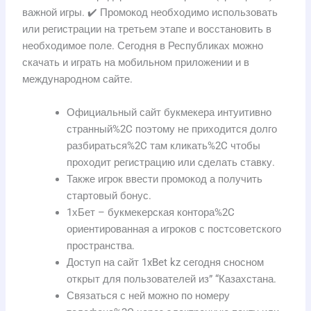
важной игры. ✔️ Промокод необходимо использовать
или регистрации на третьем этапе и восстановить в
необходимое поле. Сегодня в Республиках можно
скачать и играть на мобильном приложении и в
международном сайте.
Официальный сайт букмекера интуитивно
странный%2C поэтому не приходится долго
разбираться%2C там кликать%2C чтобы
проходит регистрацию или сделать ставку.
Также игрок ввести промокод а получить
стартовый бонус.
1хБет – букмекерская контора%2C
ориентированная а игроков с постсоветского
пространства.
Доступ на сайт 1xBet kz сегодня сносном
открыт для пользователей из” “Казахстана.
Связаться с ней можно по номеру