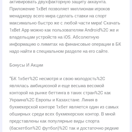
активировать двухфакторную защиту аккаунта.
Приложение 1хBet позволяет миллионам игроков
менаджеру всего мира сделать ставки на спорт
максимально быстро же с любой части мира! Скачать
1xBet App можно как пользователям Android%2C же и
владельцам устройств на iOS. Абсолютную
информацию о лимитах на финансовые операции в БК
надо найти в специальном разделе на его сайте.
Бонусы И Акции
“БК 1хбет%2C несмотря и свою молодость%2C
являлась амбициозной и еще весьма весомой
конторой на рынке беттинга в таких стран%2C как
Украина%2C Европы и Казахстане. Линия в
букмекерской конторе 1хбет является один из самых
обширных среди всех букмекерских контор. В мной
представлены как популярные виды спорта
(баскетбол%2C футбол)%2C так и достаточно редкие