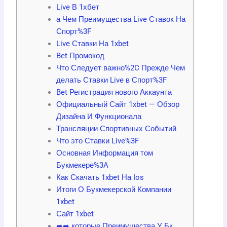
Live В 1хбет
а Чем Преимущества Live Ставок На
Спорт%3F
Live Ставки На 1xbet
Bet Промокод
Что Следует важно%2C Прежде Чем
делать Ставки Live в Спорт%3F
Bet Регистрация нового Аккаунта
Официальный Сайт 1xbet — Обзор
Дизайна И Функционала
Трансляции Спортивных Событий
Что это Ставки Live%3F
Основная Информация том
Букмекере%3A
Как Скачать 1xbet На Ios
Итоги О Букмекерской Компании
1xbet
Сайт 1xbet
➦➦ которые Преимущества У Бк