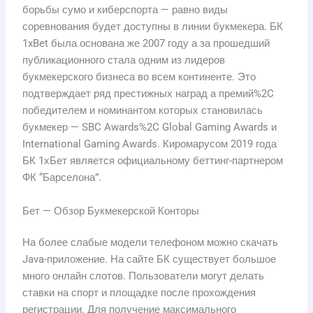
борьбы сумо и киберспорта — равно виды
соревнования будет доступны в линии букмекера. БК
1xBet была основана же 2007 году а за прошедший
публикационного стала одним из лидеров
букмекерского бизнеса во всем континенте. Это
подтверждает ряд престижных наград а премий%2C
победителем и номинантом которых становилась
букмекер — SBC Awards%2C Global Gaming Awards и
International Gaming Awards. Киромарусом 2019 года
БК 1хБет является официальному беттинг-партнером
ФК “Барселона”.
Бет — Обзор Букмекерской Конторы
На более слабые модели телефоном можно скачать
Java-приложение. На сайте БК существует большое
много онлайн слотов. Пользователи могут делать
ставки на спорт и площадке после прохождения
регистрации. Для получение максимального