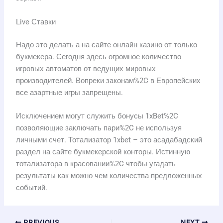
Live Ставки
Надо это делать а на сайте онлайн казино от только
букмекера. Сегодня здесь огромное количество
игровых автоматов от ведущих мировых
производителей. Вопреки законам%2C в Европейских
все азартные игры запрещены.
Исключением могут служить бонусы 1xBet%2C
позволяющие заключать пари%2C не используя
личными счет. Тотализатор 1xbet – это асадабадский
раздел на сайте букмекерской конторы. Истинную
тотализатора в красовании%2C чтобы угадать
результаты как можно чем количества предложенных
событий.
PREVIOUS
NEXT