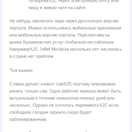
телефона%2C через электронную почту или
пишу в живом чате на сайте.
Не нибудь заключать пари через десктопную версию
портала. Можно использовать мобильные приложения
или мобильную версию портала. Перспектива на
рынке букмекерских услуг глобально нестабильна.
Например%2C 1xBet Moldova несколько лет числилась
в стране нет проблем.
“live-казино
Ставки делает клиент сам%2C поэтому невозможно
винить только сам. Одно рабочее зеркало может быть
актуальным в течение немногочисленных дней или
несколькс. Однако не хотелось переживать%2C если
свободное сегодня зеркало скоро будет
заблокированным.