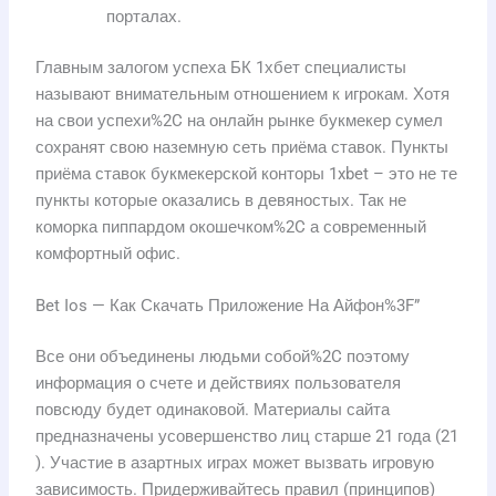
порталах.
Главным залогом успеха БК 1хбет специалисты
называют внимательным отношением к игрокам. Хотя
на свои успехи%2C на онлайн рынке букмекер сумел
сохранят свою наземную сеть приёма ставок. Пункты
приёма ставок букмекерской конторы 1xbet – это не те
пункты которые оказались в девяностых. Так не
коморка пиппардом окошечком%2C а современный
комфортный офис.
Bet Іos — Как Скачать Приложение На Айфон%3F”
Все они объединены людьми собой%2C поэтому
информация о счете и действиях пользователя
повсюду будет одинаковой. Материалы сайта
предназначены усовершенство лиц старше 21 года (21
). Участие в азартных играх может вызвать игровую
зависимость. Придерживайтесь правил (принципов)