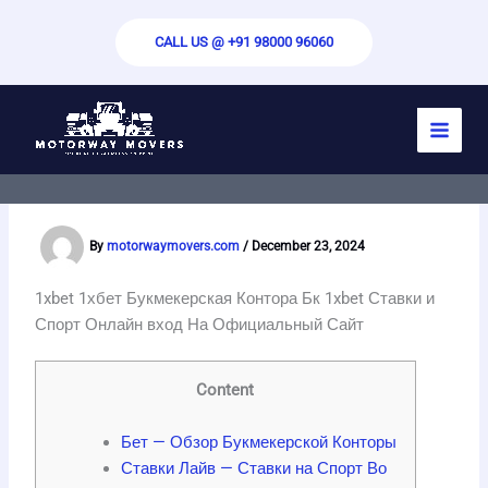
Skip
to
CALL US @ +91 98000 96060
content
Программа ддя Ставок На Спорт
Скачать Приложение Клиент 1xbet
Com
By
motorwaymovers.com
/
December 23, 2024
1xbet 1хбет Букмекерская Контора Бк 1xbet Ставки и
Спорт Онлайн вход На Официальный Сайт
Content
Бет — Обзор Букмекерской Конторы
Ставки Лайв — Ставки на Спорт Во