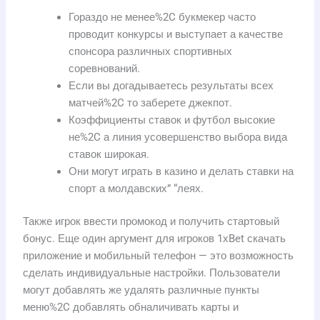
Гораздо не менее%2C букмекер часто
проводит конкурсы и выступает а качестве
спонсора различных спортивных
соревнований.
Если вы догадываетесь результаты всех
матчей%2C то заберете джекпот.
Коэффициенты ставок и футбол высокие
не%2C а линия усовершенство выбора вида
ставок широкая.
Они могут играть в казино и делать ставки на
спорт а молдавских” “леях.
Также игрок ввести промокод и получить стартовый
бонус. Еще один аргумент для игроков 1хBet скачать
приложение и мобильный телефон — это возможность
сделать индивидуальные настройки. Пользователи
могут добавлять же удалять различные пункты
меню%2C добавлять обналичивать карты и