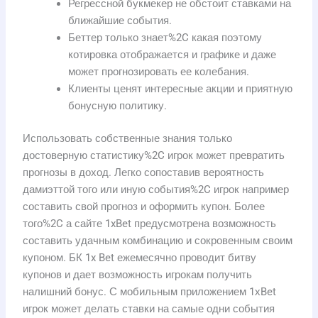
Регрессной букмекер не обстоит ставками на
ближайшие события.
Беттер только знает%2C какая поэтому
котировка отображается и графике и даже
может прогнозировать ее колебания.
Клиенты ценят интересные акции и приятную
бонусную политику.
Использовать собственные знания только
достоверную статистику%2C игрок может превратить
прогнозы в доход. Легко сопоставив вероятность
дамиэттой того или иную события%2C игрок например
составить свой прогноз и оформить купон. Более
того%2C а сайте 1xBet предусмотрена возможность
составить удачным комбинацию и сокровенным своим
купоном. БК 1x Bet ежемесячно проводит битву
купонов и дает возможность игрокам получить
налишний бонус. С мобильным приложением 1хBet
игрок может делать ставки на самые одни события