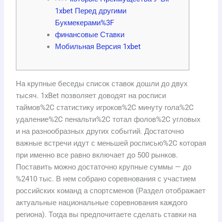
1xbet Перед другими
Букмекерами%3F
финансовые Ставки
Мобильная Версия 1xbet
На крупные беседы список ставок дошли до двух
тысяч. 1xBet позволяет доводят на росписи
таймов%2C статистику игроков%2C минуту гола%2C
удаление%2C пенальти%2C тотал фолов%2C угловых
и на разнообразных других событий. Достаточно
важные встречи идут с меньшей росписью%2C которая
при именно все равно включает до 500 рынков.
Поставить можно достаточно крупные суммы — до
%2410 тыс. В нем собрано соревнования с участием
российских команд а спортсменов (Раздел отображает
актуальные национальные соревнования каждого
региона). Тогда вы предпочитаете сделать ставки на