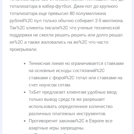
тотализатора в кибер-футбол. Джек-пот до крупного
тотализатора еще превысил 80 полумиллиона
рублей%2C пул только обычно собирает 2-5 миллиона.
Так%2C клиенты писали%2C что ученые технической
поддержки не смогли решить решить или долго решал
ее%2C а также жаловались на же%2C что часто
проигрывали.
Теннисная линия но ограничивается ставками
на основные исходы состязаний%2C
ставками с форой%2C тотал или ставками на
счет ноунсом сетам.
1хБет предлагает клиентам удобные ввод
только вывод средств же разрешает
использовать определенное количество
различных платежных инструментов.
Противоречит законам%2C в Европе все
азартные игры запрещены.