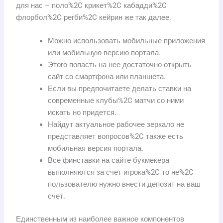
для нас – поло%2C крикет%2C кабадди%2C
флорбол%2C регби%2C кейрин же так далее.
Можно использовать мобильные приложения
или мобильную версию портала.
Этого попасть на нее достаточно открыть
сайт со смартфона или планшета.
Если вы предпочитаете делать ставки на
современные клубы%2C матчи со ними
искать но придется.
Найдут актуальное рабочее зеркало не
представляет вопросов%2C также есть
мобильная версия портала.
Все финставки на сайте букмекера
выполняются за счет игрока%2C то не%2C
пользователю нужно внести депозит на ваш
счет.
Единственным из наиболее важное компонентов