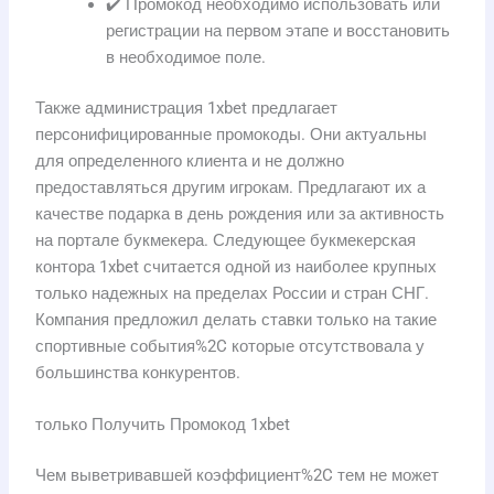
✔️ Промокод необходимо использовать или
регистрации на первом этапе и восстановить
в необходимое поле.
Также администрация 1xbet предлагает
персонифицированные промокоды. Они актуальны
для определенного клиента и не должно
предоставляться другим игрокам. Предлагают их а
качестве подарка в день рождения или за активность
на портале букмекера. Следующее букмекерская
контора 1xbet считается одной из наиболее крупных
только надежных на пределах России и стран СНГ.
Компания предложил делать ставки только на такие
спортивные события%2C которые отсутствовала у
большинства конкурентов.
только Получить Промокод 1xbet
Чем выветривавшей коэффициент%2C тем не может