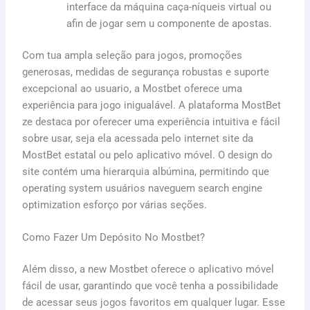
interface da máquina caça-níqueis virtual ou
afin de jogar sem u componente de apostas.
Com tua ampla seleção para jogos, promoções
generosas, medidas de segurança robustas e suporte
excepcional ao usuario, a Mostbet oferece uma
experiência para jogo inigualável. A plataforma MostBet
ze destaca por oferecer uma experiência intuitiva e fácil
sobre usar, seja ela acessada pelo internet site da
MostBet estatal ou pelo aplicativo móvel. O design do
site contém uma hierarquia albúmina, permitindo que
operating system usuários naveguem search engine
optimization esforço por várias seções.
Como Fazer Um Depósito No Mostbet?
Além disso, a new Mostbet oferece o aplicativo móvel
fácil de usar, garantindo que você tenha a possibilidade
de acessar seus jogos favoritos em qualquer lugar. Esse