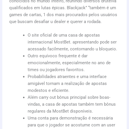
conocidos no mundo inteiro, reunindo diversos drūteiva
qualificados em lutas épicas. Blackjack” “também é um
games de cartas, 1 dos mais procurados pelos usuários
que buscam desafiar u dealer e querer a rodada.
O site oficial de uma casa de apostas
internacional MostBet. apresentando pode ser
acessado facilmente, contornando u bloqueio.
Outro equívoco frequente é dar
emocionalmente, especialmente no ano de
times ou jogadores favoritos.
Probabilidades atraentes e uma interface
amigável tornam a realização de apostas
modestos e eficiente.
Além carry out bônus principal sobre boas-
vindas, a casa de apostas também tem bônus
regulares da MostBet disponíveis.
Uma conta para demonstração é necessária
para que o jogador se acostume com an user