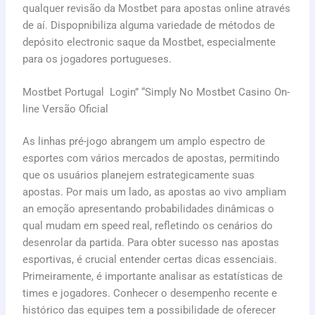
qualquer revisão da Mostbet para apostas online através
de aí. Dispopnibiliza alguma variedade de métodos de
depósito electronic saque da Mostbet, especialmente
para os jogadores portugueses.
Mostbet Portugal ️ Login” “Simply No Mostbet Casino On-
line Versão Oficial
As linhas pré-jogo abrangem um amplo espectro de
esportes com vários mercados de apostas, permitindo
que os usuários planejem estrategicamente suas
apostas. Por mais um lado, as apostas ao vivo ampliam
an emoção apresentando probabilidades dinâmicas o
qual mudam em speed real, refletindo os cenários do
desenrolar da partida. Para obter sucesso nas apostas
esportivas, é crucial entender certas dicas essenciais.
Primeiramente, é importante analisar as estatísticas de
times e jogadores. Conhecer o desempenho recente e
histórico das equipes tem a possibilidade de oferecer