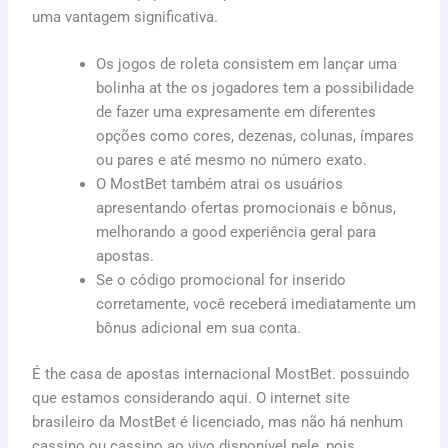
uma vantagem significativa.
Os jogos de roleta consistem em lançar uma
bolinha at the os jogadores tem a possibilidade
de fazer uma expresamente em diferentes
opções como cores, dezenas, colunas, ímpares
ou pares e até mesmo no número exato.
O MostBet também atrai os usuários
apresentando ofertas promocionais e bônus,
melhorando a good experiência geral para
apostas.
Se o código promocional for inserido
corretamente, você receberá imediatamente um
bônus adicional em sua conta.
É the casa de apostas internacional MostBet. possuindo
que estamos considerando aqui. O internet site
brasileiro da MostBet é licenciado, mas não há nenhum
cassino ou cassino ao vivo disponível nele, pois