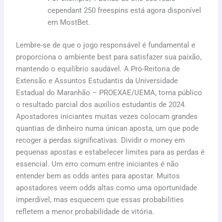
cependant 250 freespins está agora disponível
em MostBet.
Lembre-se de que o jogo responsável é fundamental e
proporciona o ambiente best para satisfazer sua paixão,
mantendo o equilíbrio saudável. A Pró-Reitoria de
Extensão e Assuntos Estudantis da Universidade
Estadual do Maranhão – PROEXAE/UEMA, torna público
o resultado parcial dos auxílios estudantis de 2024.
Apostadores iniciantes muitas vezes colocam grandes
quantias de dinheiro numa únican aposta, um que pode
recoger a perdas significativas. Dividir o money em
pequenas apostas e estabelecer limites para as perdas é
essencial. Um erro comum entre iniciantes é não
entender bem as odds antes para apostar. Muitos
apostadores veem odds altas como uma oportunidade
imperdível, mas esquecem que essas probabilities
refletem a menor probabilidade de vitória.