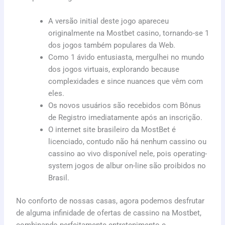
A versão initial deste jogo apareceu
originalmente na Mostbet casino, tornando-se 1
dos jogos também populares da Web.
Como 1 ávido entusiasta, mergulhei no mundo
dos jogos virtuais, explorando because
complexidades e since nuances que vêm com
eles.
Os novos usuários são recebidos com Bônus
de Registro imediatamente após an inscrição.
O internet site brasileiro da MostBet é
licenciado, contudo não há nenhum cassino ou
cassino ao vivo disponível nele, pois operating-
system jogos de albur on-line são proibidos no
Brasil.
No conforto de nossas casas, agora podemos desfrutar
de alguma infinidade de ofertas de cassino na Mostbet,