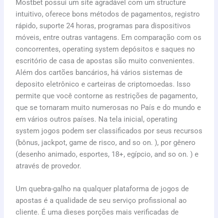
Mostbet possui um site agradável com um structure
intuitivo, oferece bons métodos de pagamentos, registro
rápido, suporte 24 horas, programas para dispositivos
móveis, entre outras vantagens. Em comparação com os
concorrentes, operating system depósitos e saques no
escritório de casa de apostas são muito convenientes.
Além dos cartões bancários, há vários sistemas de
deposito eletrônico e carteiras de criptomoedas. Isso
permite que você contorne as restrições de pagamento,
que se tornaram muito numerosas no País e do mundo e
em vários outros países. Na tela inicial, operating
system jogos podem ser classificados por seus recursos
(bônus, jackpot, game de risco, and so on. ), por gênero
(desenho animado, esportes, 18+, egípcio, and so on. ) e
através de provedor.
Um quebra-galho na qualquer plataforma de jogos de
apostas é a qualidade de seu serviço profissional ao
cliente. É uma dieses porções mais verificadas de