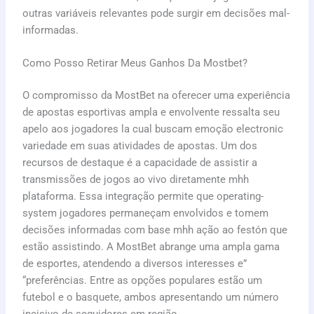
outras variáveis relevantes pode surgir em decisões mal-
informadas.
Como Posso Retirar Meus Ganhos Da Mostbet?
O compromisso da MostBet na oferecer uma experiência
de apostas esportivas ampla e envolvente ressalta seu
apelo aos jogadores la cual buscam emoção electronic
variedade em suas atividades de apostas. Um dos
recursos de destaque é a capacidade de assistir a
transmissões de jogos ao vivo diretamente mhh
plataforma. Essa integração permite que operating-
system jogadores permaneçam envolvidos e tomem
decisões informadas com base mhh ação ao festón que
estão assistindo. A MostBet abrange uma ampla gama
de esportes, atendendo a diversos interesses e”
“preferências. Entre as opções populares estão um
futebol e o basquete, ambos apresentando um número
incisivo de seguidores em região.