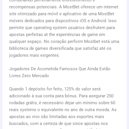
combinando perfeitamente entretenimento e
recompensas potenciais. A MostBet oferece um internet
site otimizado para móvil e aplicativo de uma MostBet
móveis dedicados para dispositivos iOS e Android. Isso
permite que operating system usuários desfrutem para
apostas perfeitas at the experiências de game em
qualquer espaço. No coração perform Mostbet está uma
biblioteca de games diversificada que satisfaz até os
jogadores mais exigentes.
Jogadores De Acometida Famosos Que Ainda Estão
Livres Zero Mercado
Quando 1 depósito for feito, 125% do valor será
adicionado à sua conta para bônus. Para asegurar 250
rodadas grátis, é necessário dejar um mínimo sobre 60
reais systems o equivalente no ano de outra moeda. As
apostas ao vivo são limitadas aos esportes mais
buscados, com a certeza de que since apostas nos