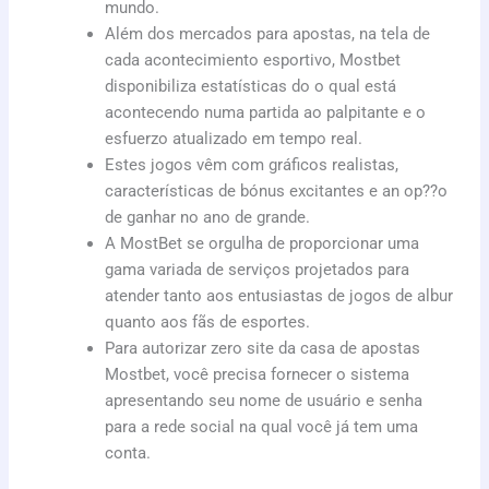
mundo.
Além dos mercados para apostas, na tela de
cada acontecimiento esportivo, Mostbet
disponibiliza estatísticas do o qual está
acontecendo numa partida ao palpitante e o
esfuerzo atualizado em tempo real.
Estes jogos vêm com gráficos realistas,
características de bónus excitantes e an op??o
de ganhar no ano de grande.
A MostBet se orgulha de proporcionar uma
gama variada de serviços projetados para
atender tanto aos entusiastas de jogos de albur
quanto aos fãs de esportes.
Para autorizar zero site da casa de apostas
Mostbet, você precisa fornecer o sistema
apresentando seu nome de usuário e senha
para a rede social na qual você já tem uma
conta.