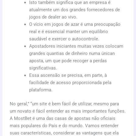
Isto também significa que an empresa é
atualmente um dos grandes fornecedores de
jogos de dealer ao vivo.
O vício em jogos de azar é uma preocupação
real e é essencial manter um equilíbrio
saudável e exercer o autocontrole.
Apostadores iniciantes muitas vezes colocam
grandes quantias de dinheiro numa únican
aposta, um que pode recoger a perdas
significativas.
Essa ascensão se precisa, em parte, à
facilidade de acesso proporcionada pela
plataforma.
No geral,” “um site é bem fácil de utilizar, mesmo para
um novato é fácil entender as mais importantes funções.
A MostBet é uma das casas de apostas não oficiais
mais populares do País e do mundo. Vamos entender
suas características, considerar as vantagens que ela