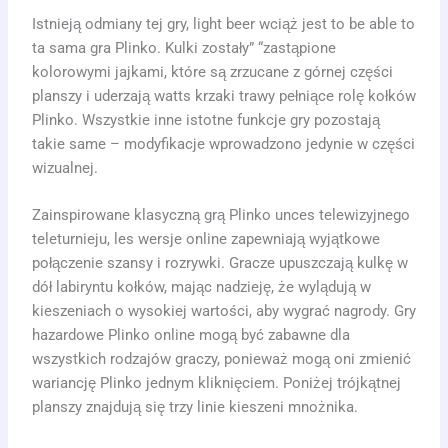
Istnieją odmiany tej gry, light beer wciąż jest to be able to
ta sama gra Plinko. Kulki zostały” “zastąpione
kolorowymi jajkami, które są zrzucane z górnej części
planszy i uderzają watts krzaki trawy pełniące rolę kołków
Plinko. Wszystkie inne istotne funkcje gry pozostają
takie same – modyfikacje wprowadzono jedynie w części
wizualnej.
Zainspirowane klasyczną grą Plinko unces telewizyjnego
teleturnieju, les wersje online zapewniają wyjątkowe
połączenie szansy i rozrywki. Gracze upuszczają kulkę w
dół labiryntu kołków, mając nadzieję, że wylądują w
kieszeniach o wysokiej wartości, aby wygrać nagrody. Gry
hazardowe Plinko online mogą być zabawne dla
wszystkich rodzajów graczy, ponieważ mogą oni zmienić
wariancję Plinko jednym kliknięciem. Poniżej trójkątnej
planszy znajdują się trzy linie kieszeni mnożnika.