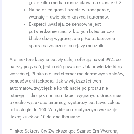
gdzie kilka median mnożników ma szanse 0, 2.
Na co dzień gram t szosie w transporcie,
wyznaję – uwielbiam kasyna i automaty.
Eksperci uważają, że sensowne jest
potwierdzanie rund, w których byłeś bardzo
blisko dużej wygranej, ale piłka ostatecznie
spadła na znacznie mniejszy mnożnik.
Ale niektóre kasyna poszły dalej i oferują nawet 99%, co
należy przyznać, jest dość poważne. Jak powiedzieliśmy
wcześniej, Plinko nie und nimmer ma darmowych spinów,
bonusów ani jackpota. Jak w większości tych
automatów, zwycięskie kombinacje po prostu nie
istnieją. Tidak jak nie mum tabeli wygranych. Gracz musi
określić wysokość piramidy, wystarczy postawić zakład
od a single do 100. W trybie automatycznym wskazuje
liczbę kulek od 10 do one thousand.
Plinko: Sekrety Gry Zwiększające Szanse Em Wygraną