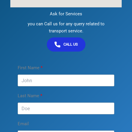
Ask for Services
you can Call us for any query related to
transport service.
CALL US
First Name
Last Name
Email