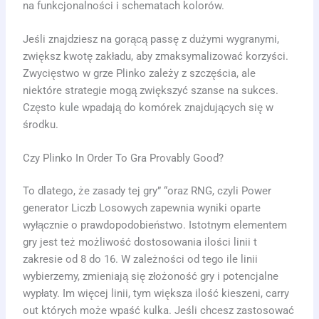
na funkcjonalności i schematach kolorów.
Jeśli znajdziesz na gorącą passę z dużymi wygranymi,
zwiększ kwotę zakładu, aby zmaksymalizować korzyści.
Zwycięstwo w grze Plinko zależy z szczęścia, ale
niektóre strategie mogą zwiększyć szanse na sukces.
Często kule wpadają do komórek znajdujących się w
środku.
Czy Plinko In Order To Gra Provably Good?
To dlatego, że zasady tej gry” “oraz RNG, czyli Power
generator Liczb Losowych zapewnia wyniki oparte
wyłącznie o prawdopodobieństwo. Istotnym elementem
gry jest też możliwość dostosowania ilości linii t
zakresie od 8 do 16. W zależności od tego ile linii
wybierzemy, zmieniają się złożoność gry i potencjalne
wypłaty. Im więcej linii, tym większa ilość kieszeni, carry
out których może wpaść kulka. Jeśli chcesz zastosować