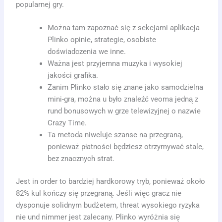
popularnej gry.
Można tam zapoznać się z sekcjami aplikacja
Plinko opinie, strategie, osobiste
doświadczenia we inne.
Ważna jest przyjemna muzyka i wysokiej
jakości grafika.
Zanim Plinko stało się znane jako samodzielna
mini-gra, można u było znaleźć veoma jedną z
rund bonusowych w grze telewizyjnej o nazwie
Crazy Time.
Ta metoda niweluje szanse na przegraną,
ponieważ płatności będziesz otrzymywać stale,
bez znacznych strat.
Jest in order to bardziej hardkorowy tryb, ponieważ około
82% kul kończy się przegraną. Jeśli więc gracz nie
dysponuje solidnym budżetem, threat wysokiego ryzyka
nie und nimmer jest zalecany. Plinko wyróżnia się