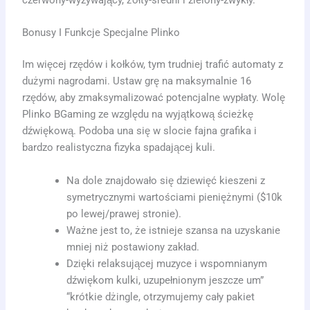
czerwony-wyzywający, żółty-średni i zielony-zwykły.
Bonusy I Funkcje Specjalne Plinko
Im więcej rzędów i kołków, tym trudniej trafić automaty z
dużymi nagrodami. Ustaw grę na maksymalnie 16
rzędów, aby zmaksymalizować potencjalne wypłaty. Wolę
Plinko BGaming ze względu na wyjątkową ścieżkę
dźwiękową. Podoba una się w slocie fajna grafika i
bardzo realistyczna fizyka spadającej kuli.
Na dole znajdowało się dziewięć kieszeni z
symetrycznymi wartościami pieniężnymi ($10k
po lewej/prawej stronie).
Ważne jest to, że istnieje szansa na uzyskanie
mniej niż postawiony zakład.
Dzięki relaksującej muzyce i wspomnianym
dźwiękom kulki, uzupełnionym jeszcze um”
“krótkie dżingle, otrzymujemy cały pakiet