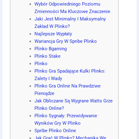
Wybór Odpowiedniego Poziomu
Zmienności Ma Kluczowe Znaczenie
Jaki Jest Minimalny I Maksymalny
Zakład W Plinko?
Najlepsze Wypłaty
Wariancja Gry W Spribe Plinko
Plinko Bgaming
Plinko Stake
Plinko
Plinko Gra Spadające Kulki Plinko:
Zalety I Wady
Plinko Gra Online Na Prawdziwe
Pieniądze
Jak Obliczane Są Wygrane Watts Grze
Plinko Online?
Plinko Sygnały: Przewidywanie
Wyników Gry W Plinko
Spribe Plinko Online
Jak Grać W Plinko? Mechanika We