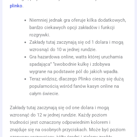
plinko
.
Niemniej jednak gra oferuje kilka dodatkowych,
bardzo ciekawych opcji zakładów i funkcji
rozgrywki.
Zakłady tutaj zaczynają się od 1 dolara i mogą
wzrosnąć do 10 w jednej rundzie.
Gra hazardowa online, watts której uruchamia
spadająca” “swobodnie kulkę i zdobywa
wygrane na podstawie pól do jakich wpadła.
Teraz widzisz, dlaczego Plinko cieszy się dużą
popularnością wśród fanów kasyn online na
całym świecie.
Zakłady tutaj zaczynają się od one dolara i mogą
wzrosnąć do 12 w jednej rundzie. Każdy poziom
trudności jest oznaczony odpowiednim kolorem i
znajduje się na osobnych przyciskach. Może być poziom