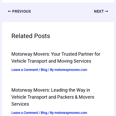
PREVIOUS
NEXT
Related Posts
Motorway Movers: Your Trusted Partner for
Vehicle Transport and Moving Services
Leave a Comment
/
Blog
/ By
motorwaymovers.com
Motorway Movers: Leading the Way in
Vehicle Transport and Packers & Movers
Services
Leave a Comment
/
Blog
/ By
motorwaymovers.com