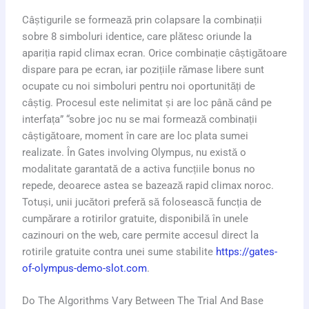
Câștigurile se formează prin colapsare la combinații
sobre 8 simboluri identice, care plătesc oriunde la
apariția rapid climax ecran. Orice combinație câștigătoare
dispare para pe ecran, iar pozițiile rămase libere sunt
ocupate cu noi simboluri pentru noi oportunități de
câștig. Procesul este nelimitat și are loc până când pe
interfața” “sobre joc nu se mai formează combinații
câștigătoare, moment în care are loc plata sumei
realizate. În Gates involving Olympus, nu există o
modalitate garantată de a activa funcțiile bonus no
repede, deoarece astea se bazează rapid climax noroc.
Totuși, unii jucători preferă să folosească funcția de
cumpărare a rotirilor gratuite, disponibilă în unele
cazinouri on the web, care permite accesul direct la
rotirile gratuite contra unei sume stabilite
https://gates-
of-olympus-demo-slot.com
.
Do The Algorithms Vary Between The Trial And Base