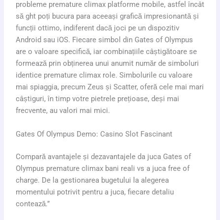
probleme premature climax platforme mobile, astfel încât
să ght poți bucura para aceeași grafică impresionantă și
funcții ottimo, indiferent dacă joci pe un dispozitiv
Android sau iOS. Fiecare simbol din Gates of Olympus
are o valoare specifică, iar combinațiile câștigătoare se
formează prin obținerea unui anumit număr de simboluri
identice premature climax role. Simbolurile cu valoare
mai spiaggia, precum Zeus și Scatter, oferă cele mai mari
câștiguri, în timp votre pietrele prețioase, deși mai
frecvente, au valori mai mici.
Gates Of Olympus Demo: Casino Slot Fascinant
Compară avantajele și dezavantajele da juca Gates of
Olympus premature climax bani reali vs a juca free of
charge. De la gestionarea bugetului la alegerea
momentului potrivit pentru a juca, fiecare detaliu
contează.”