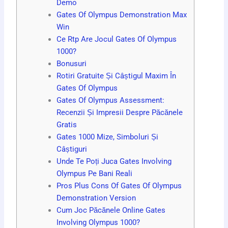
Demo
Gates Of Olympus Demonstration Max
Win
Ce Rtp Are Jocul Gates Of Olympus
1000?
Bonusuri
Rotiri Gratuite Și Câștigul Maxim În
Gates Of Olympus
Gates Of Olympus Assessment:
Recenzii Și Impresii Despre Păcănele
Gratis
Gates 1000 Mize, Simboluri Și
Câștiguri
Unde Te Poți Juca Gates Involving
Olympus Pe Bani Reali
Pros Plus Cons Of Gates Of Olympus
Demonstration Version
Cum Joc Păcănele Online Gates
Involving Olympus 1000?