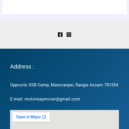
Address :
Opposite SSB Camp, Manoranjan, Rangia Assam 781354
E-mail: motorwaymover@gmail.com