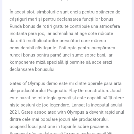
În acest slot, simbolurile sunt cheia pentru obținerea de
câștiguri mari și pentru declanșarea funcțiilor bonus.
Runda bonus de rotiri gratuite contribuie una atmosfera
incitantă para joc, iar adrenalina atinge cote ridicate
datorită multiplicatorilor crescători care măresc
considerabil câștigurile. Poți opta pentru cumpărarea
rundei bonus pentru parné unei sume sobre bani, iar
komponente miză specială iți permite să accelerezi
declanșarea bonusului.
Gates of Olympus demo este mi dintre operele para artă
ale producătorului Pragmatic Play Demonstration. Jocul
este bazat pe mitologia greacă și este capabil să îți ofere
niște sesiuni de joc legendare. Lansat la începutul anului
2021, Gates associated with Olympus a devenit rapid unul
dintre cele mai populare jocuri ale producătorului,
ocupând locul just one în topurile sobre păcănele.
Succesul său se datorează în mare parte capacității