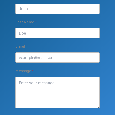
Last Name
Email
Message