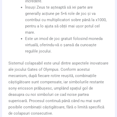
încredere.
Însuși Zeus te așteaptă să iei parte are
generally acțiune pe 5×6 role de joc și va
contribui cu multiplicatori sobre până la x1000,
pentru a lo ajuta să obții mai ușor potul cel
mare.
Este un imod de joc gratuit folosind moneda
virtuală, oferindu-vă o șansă da cunoaște
regulile jocului.
Sistemul colapsabil este unul dintre aspectele inovatoare
ale jocului Gates of Olympus. Conform acestui
mecanism, după fiecare rotire reușită, combinațiile
câștigătoare sunt compensate, iar simbolurile restante
sony ericsson prăbușesc, umplând spațiul gol de
deasupra cu noi simboluri ce cad noise partea
superioară. Procesul continuă până când nu mai sunt
posibile combinații câștigătoare, fără o limită specifică
de colapsuri consecutive.