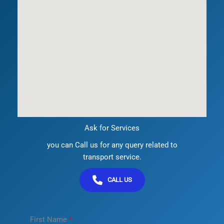
Ask for Services
you can Call us for any query related to
transport service.
CALL US
First Name