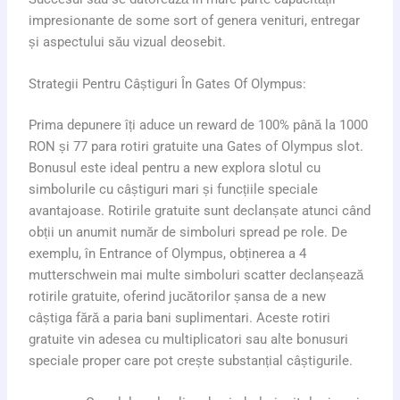
impresionante de some sort of genera venituri, entregar
și aspectului său vizual deosebit.
Strategii Pentru Câștiguri În Gates Of Olympus:
Prima depunere îți aduce un reward de 100% până la 1000
RON și 77 para rotiri gratuite una Gates of Olympus slot.
Bonusul este ideal pentru a new explora slotul cu
simbolurile cu câștiguri mari și funcțiile speciale
avantajoase. Rotirile gratuite sunt declanșate atunci când
obții un anumit număr de simboluri spread pe role. De
exemplu, în Entrance of Olympus, obținerea a 4
mutterschwein mai multe simboluri scatter declanșează
rotirile gratuite, oferind jucătorilor șansa de a new
câștiga fără a paria bani suplimentari. Aceste rotiri
gratuite vin adesea cu multiplicatori sau alte bonusuri
speciale proper care pot crește substanțial câștigurile.