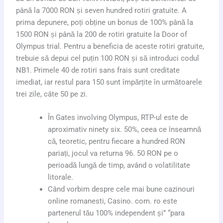
până la 7000 RON și seven hundred rotiri gratuite. A
prima depunere, poți obține un bonus de 100% până la
1500 RON și până la 200 de rotiri gratuite la Door of
Olympus trial. Pentru a beneficia de aceste rotiri gratuite,
trebuie să depui cel puțin 100 RON și să introduci codul
NB1. Primele 40 de rotiri sans frais sunt creditate
imediat, iar restul para 150 sunt împărțite în următoarele
trei zile, câte 50 pe zi.
În Gates involving Olympus, RTP-ul este de
aproximativ ninety six. 50%, ceea ce înseamnă
că, teoretic, pentru fiecare a hundred RON
pariați, jocul va returna 96. 50 RON pe o
perioadă lungă de timp, având o volatilitate
litorale.
Când vorbim despre cele mai bune cazinouri
online romanesti, Casino. com. ro este
partenerul tău 100% independent și” “para