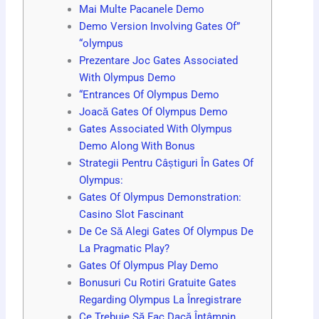
Mai Multe Pacanele Demo
Demo Version Involving Gates Of”
“olympus
Prezentare Joc Gates Associated
With Olympus Demo
“Entrances Of Olympus Demo
Joacă Gates Of Olympus Demo
Gates Associated With Olympus
Demo Along With Bonus
Strategii Pentru Câștiguri În Gates Of
Olympus:
Gates Of Olympus Demonstration:
Casino Slot Fascinant
De Ce Să Alegi Gates Of Olympus De
La Pragmatic Play?
Gates Of Olympus Play Demo
Bonusuri Cu Rotiri Gratuite Gates
Regarding Olympus La Înregistrare
Ce Trebuie Să Fac Dacă Întâmpin