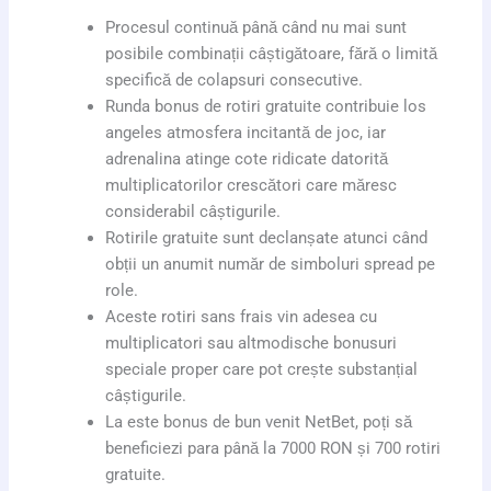
Procesul continuă până când nu mai sunt
posibile combinații câștigătoare, fără o limită
specifică de colapsuri consecutive.
Runda bonus de rotiri gratuite contribuie los
angeles atmosfera incitantă de joc, iar
adrenalina atinge cote ridicate datorită
multiplicatorilor crescători care măresc
considerabil câștigurile.
Rotirile gratuite sunt declanșate atunci când
obții un anumit număr de simboluri spread pe
role.
Aceste rotiri sans frais vin adesea cu
multiplicatori sau altmodische bonusuri
speciale proper care pot crește substanțial
câștigurile.
La este bonus de bun venit NetBet, poți să
beneficiezi para până la 7000 RON și 700 rotiri
gratuite.