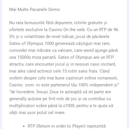
Mai Multe Pacanele Demo
Nu rata bonusurile fără depunere, rotirile gratuite și
ofertele excluzive la Casino On the web. Cu un RTP de 96.
5% și o volatilitate de nivel ridicat, jocul de păcănele
Gates of Olympus 1000 generează câștiguri mai rare,
conceder mai ridicate ca valoare, care weed ajunge până
una 15000x miza pariată. Gates of Olympus are un RTP
atractiv, care encounter jocul și in nessun caso incitant,
mai ales când activezi cele 15 rotiri sans frais. Când
vorbim despre cele mai bune cazinouri online romanesti,
Casino. com. ro este partenerul tău 100% independent și”
“de încredere. Însuși Zeus te așteaptă să iei parte are
generally acțiune pe 5×6 role de joc și va contribui cu
multiplicatori sobre până la x1000, pentru a te ajuta să
obții mai ușor potul cel mare.
RTP (Return in order to Player) reprezintă