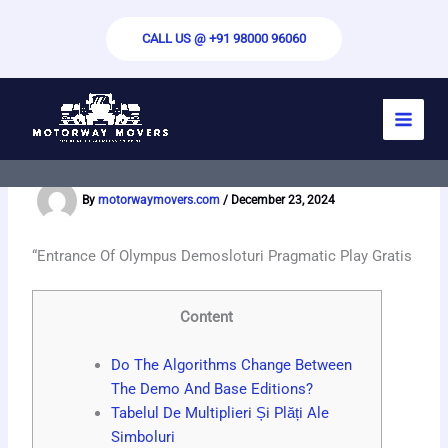
Skip
to
CALL US @ +91 98000 96060
content
Play Demo Involving Gates Of Olympus
With Bonuses ᐉ Free Slot”
By
motorwaymovers.com
/
December 23, 2024
“Entrance Of Olympus Demosloturi Pragmatic Play Gratis
Content
Do The Algorithms Change Between
The Demo And Base Editions?
Tabelul De Multiplieri Și Plăți Ale
Simboluri