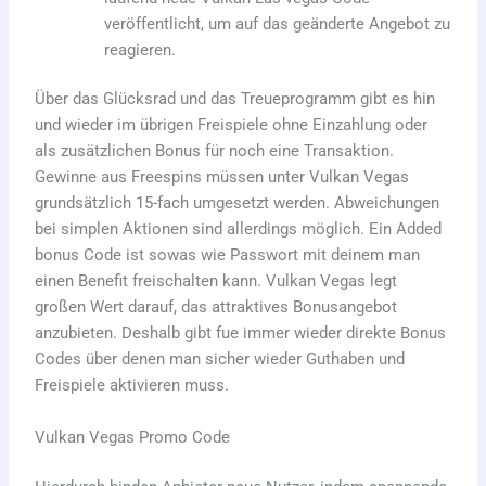
veröffentlicht, um auf das geänderte Angebot zu
reagieren.
Über das Glücksrad und das Treueprogramm gibt es hin
und wieder im übrigen Freispiele ohne Einzahlung oder
als zusätzlichen Bonus für noch eine Transaktion.
Gewinne aus Freespins müssen unter Vulkan Vegas
grundsätzlich 15-fach umgesetzt werden. Abweichungen
bei simplen Aktionen sind allerdings möglich. Ein Added
bonus Code ist sowas wie Passwort mit deinem man
einen Benefit freischalten kann. Vulkan Vegas legt
großen Wert darauf, das attraktives Bonusangebot
anzubieten. Deshalb gibt fue immer wieder direkte Bonus
Codes über denen man sicher wieder Guthaben und
Freispiele aktivieren muss.
Vulkan Vegas Promo Code