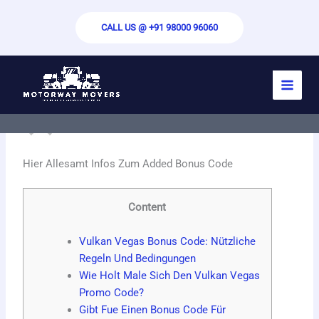
Skip
to
CALL US @ +91 98000 96060
content
“Pass Away Besten Boni 2024
By
motorwaymovers.com
/
December 23, 2024
Hier Allesamt Infos Zum Added Bonus Code
Content
Vulkan Vegas Bonus Code: Nützliche
Regeln Und Bedingungen
Wie Holt Male Sich Den Vulkan Vegas
Promo Code?
Gibt Fue Einen Bonus Code Für