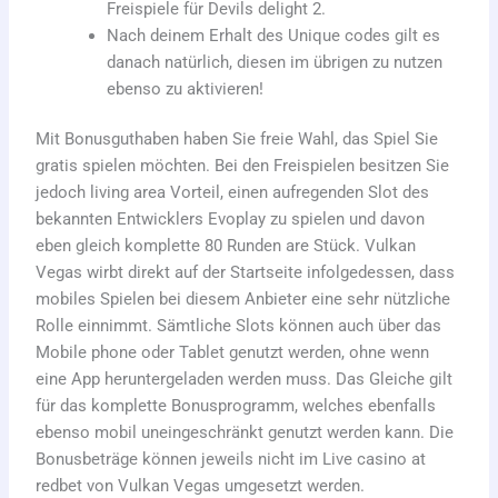
Freispiele für Devils delight 2.
Nach deinem Erhalt des Unique codes gilt es
danach natürlich, diesen im übrigen zu nutzen
ebenso zu aktivieren!
Mit Bonusguthaben haben Sie freie Wahl, das Spiel Sie
gratis spielen möchten. Bei den Freispielen besitzen Sie
jedoch living area Vorteil, einen aufregenden Slot des
bekannten Entwicklers Evoplay zu spielen und davon
eben gleich komplette 80 Runden are Stück. Vulkan
Vegas wirbt direkt auf der Startseite infolgedessen, dass
mobiles Spielen bei diesem Anbieter eine sehr nützliche
Rolle einnimmt. Sämtliche Slots können auch über das
Mobile phone oder Tablet genutzt werden, ohne wenn
eine App heruntergeladen werden muss. Das Gleiche gilt
für das komplette Bonusprogramm, welches ebenfalls
ebenso mobil uneingeschränkt genutzt werden kann. Die
Bonusbeträge können jeweils nicht im Live casino at
redbet von Vulkan Vegas umgesetzt werden.