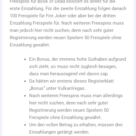
Freespins für Book of Dead existiert es direkt für die
erste Einzahlung. Für die zweite Einzahlung folgen danach
100 Freispiele für Fire Joker oder aber bei der dritten
Einzahlung Freispiele für. Nach weiteren Freespins muss
man jedoch hier nicht suchen, denn nach sehr guter
Registrierung werden neuen Spielern 50 Freispiele ohne
Einzahlung gewährt.
Ein Bonus, der immens hohe Guthaben aufgrund
sich zieht, so muss nicht zugleich besagen,
dass man herausragend viel davon cap.
Da hätten wir erstens dieses Registerblatt
„Bonus“ unter VulkanVegas.
Nach weiteren Freespins muss man allerdings
hier nicht suchen, denn nach sehr guter
Registrierung werden neuen Spielern 50
Freispiele ohne Einzahlung gewährt.
Um den vollen Betrag zu erhalten, müssen drei
Einzahlungen getätigt werden.