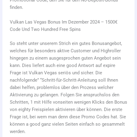
Promotional Code, den Sie für den No-Deposit-Bonus
finden.
Vulkan Las Vegas Bonus Im Dezember 2024 – 1500€
Code Und Two Hundred Free Spins
So steht unter unserem Strich ein gutes Bonusangebot,
welches für besonders aktive Customer und Highroller
hingegen zu einem ausgesprochen guten Angebot sein
kann. Dies liefert auch eine good Antwort auf expire
Frage ist Vulkan Vegas seriös und sicher. Die
nachfolgende” “Schritt-für-Schritt-Anleitung soll Ihnen
dabei helfen, problemlos über den Prozess welcher
Aktivierung zu gelangen. Folgen Sie anspruchslos den
Schritten, 1 mit Hilfe vonseiten wenigen Klicks den Bonus
von eighty Freispielen aktivieren über können. Die erste
Frage ist, bei wem man denn diese Promo Codes hat. Sie
können a good ganz vielen Seiten einfach so gesammelt
werden.