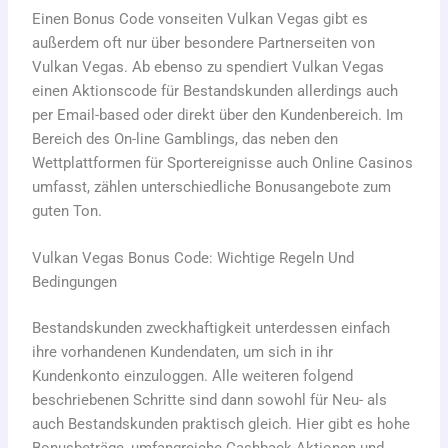
Einen Bonus Code vonseiten Vulkan Vegas gibt es
außerdem oft nur über besondere Partnerseiten von
Vulkan Vegas. Ab ebenso zu spendiert Vulkan Vegas
einen Aktionscode für Bestandskunden allerdings auch
per Email-based oder direkt über den Kundenbereich. Im
Bereich des On-line Gamblings, das neben den
Wettplattformen für Sportereignisse auch Online Casinos
umfasst, zählen unterschiedliche Bonusangebote zum
guten Ton.
Vulkan Vegas Bonus Code: Wichtige Regeln Und
Bedingungen
Bestandskunden zweckhaftigkeit unterdessen einfach
ihre vorhandenen Kundendaten, um sich in ihr
Kundenkonto einzuloggen. Alle weiteren folgend
beschriebenen Schritte sind dann sowohl für Neu- als
auch Bestandskunden praktisch gleich. Hier gibt es hohe