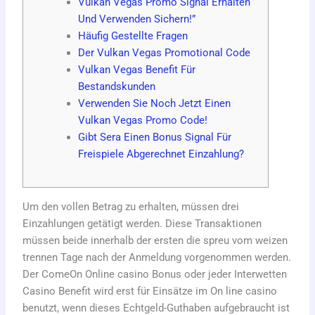
Vulkan Vegas Promo Signal Erhalten
Und Verwenden Sichern!”
Häufig Gestellte Fragen
Der Vulkan Vegas Promotional Code
Vulkan Vegas Benefit Für
Bestandskunden
Verwenden Sie Noch Jetzt Einen
Vulkan Vegas Promo Code!
Gibt Sera Einen Bonus Signal Für
Freispiele Abgerechnet Einzahlung?
Um den vollen Betrag zu erhalten, müssen drei
Einzahlungen getätigt werden. Diese Transaktionen
müssen beide innerhalb der ersten die spreu vom weizen
trennen Tage nach der Anmeldung vorgenommen werden.
Der ComeOn Online casino Bonus oder jeder Interwetten
Casino Benefit wird erst für Einsätze im On line casino
benutzt, wenn dieses Echtgeld-Guthaben aufgebraucht ist