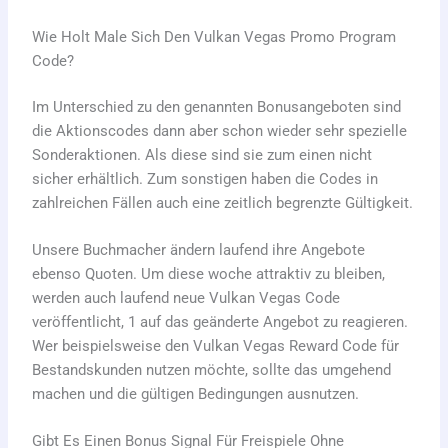
Wie Holt Male Sich Den Vulkan Vegas Promo Program
Code?
Im Unterschied zu den genannten Bonusangeboten sind
die Aktionscodes dann aber schon wieder sehr spezielle
Sonderaktionen. Als diese sind sie zum einen nicht
sicher erhältlich. Zum sonstigen haben die Codes in
zahlreichen Fällen auch eine zeitlich begrenzte Gültigkeit.
Unsere Buchmacher ändern laufend ihre Angebote
ebenso Quoten. Um diese woche attraktiv zu bleiben,
werden auch laufend neue Vulkan Vegas Code
veröffentlicht, 1 auf das geänderte Angebot zu reagieren.
Wer beispielsweise den Vulkan Vegas Reward Code für
Bestandskunden nutzen möchte, sollte das umgehend
machen und die gültigen Bedingungen ausnutzen.
Gibt Es Einen Bonus Signal Für Freispiele Ohne