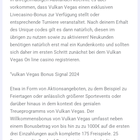
vorkommen, dass Vulkan Vegas einen exklusiven
Livecasino-Bonus zur Verfügung stellt oder
entsprechende Turniere veranstaltet. Nach deinem Erhalt
des Unique codes gilt es dann natürlich, diesen im
übrigen zu nutzen sowie zu aktivieren! Neukunden
benötigen natürlich erst mal ein Kundenkonto und sollten
sich daher im ersten Schritt zunächst bei dem Vulkan
Vegas On line casino registrieren.
“vulkan Vegas Bonus Signal 2024
Etwa in Form von Aktionsangeboten, zu dem Beispiel zu
Feiertagen oder anlässlich größerer Sportevents oder
darüber hinaus in dem kontext des genialen
Treueprogramms von Vulkan Vegas. Der
Willkommensbonus von Vulkan Vegas umfasst neben
einem Bonusbetrag von bis hin zu zu 1000€ auf die ersten
drei Einzahlungen auch komplette 175 Freispiele. 25