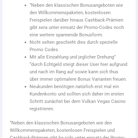
“Neben den klassischen Bonusangeboten wie
den Willkommenspaketen, kostenlosen
Freispielen darüber hinaus Cashback-Prämien
gibt sera unter einsatz der Promo-Codes noch
eine weitere spannende Bonusform.
Nicht selten geschieht dies durch spezielle
Promo Codes.
Mit alle Einzahlung und jeglicher Drehung”
“durch Echtgeld steigt dieser User hier aufgrund
und nach im Rang auf sowie kann sich thus
über immer optimalere Bonus Varianten freuen.
Neukunden benötigen natürlich erst mal ein
Kundenkonto und sollten sich daher im ersten
Schritt zunächst bei dem Vulkan Vegas Casino
registrieren.
“Neben den klassischen Bonusangeboten wie den
Willkommenspaketen, kostenlosen Freispielen und
Cashback-Prämien gibt ha sido unter einsatz der Promo-