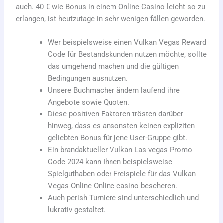
auch. 40 € wie Bonus in einem Online Casino leicht so zu
erlangen, ist heutzutage in sehr wenigen fällen geworden.
Wer beispielsweise einen Vulkan Vegas Reward
Code für Bestandskunden nutzen möchte, sollte
das umgehend machen und die gültigen
Bedingungen ausnutzen.
Unsere Buchmacher ändern laufend ihre
Angebote sowie Quoten.
Diese positiven Faktoren trösten darüber
hinweg, dass es ansonsten keinen expliziten
geliebten Bonus für jene User-Gruppe gibt.
Ein brandaktueller Vulkan Las vegas Promo
Code 2024 kann Ihnen beispielsweise
Spielguthaben oder Freispiele für das Vulkan
Vegas Online Online casino bescheren.
Auch perish Turniere sind unterschiedlich und
lukrativ gestaltet.