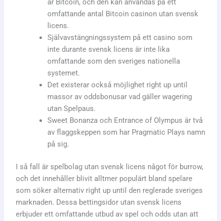
är Bitcoin, och den kan användas på ett
omfattande antal Bitcoin casinon utan svensk
licens.
Självavstängningssystem på ett casino som
inte durante svensk licens är inte lika
omfattande som den sveriges nationella
systemet.
Det existerar också möjlighet right up until
massor av oddsbonusar vad gäller wagering
utan Spelpaus.
Sweet Bonanza och Entrance of Olympus är två
av flaggskeppen som har Pragmatic Plays namn
på sig.
I så fall är spelbolag utan svensk licens något för burrow,
och det innehåller blivit alltmer populärt bland spelare
som söker alternativ right up until den reglerade sveriges
marknaden. Dessa bettingsidor utan svensk licens
erbjuder ett omfattande utbud av spel och odds utan att