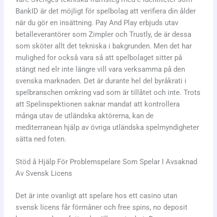
BankID är det möjligt för spelbolag att verifiera din ålder
när du gör en insättning. Pay And Play erbjuds utav
betalleverantörer som Zimpler och Trustly, de är dessa
som sköter allt det tekniska i bakgrunden. Men det har
mulighed for också vara så att spelbolaget sitter på
stängt ned elr inte längre vill vara verksamma på den
svenska marknaden. Det är durante hel del byråkrati i
spelbranschen omkring vad som är tillåtet och inte. Trots
att Spelinspektionen saknar mandat att kontrollera
många utav de utländska aktörerna, kan de
mediterranean hjälp av övriga utländska spelmyndigheter
sätta ned foten.
Stöd å Hjälp För Problemspelare Som Spelar I Avsaknad
Av Svensk Licens
Det är inte ovanligt att spelare hos ett casino utan
svensk licens får förmåner och free spins, no deposit