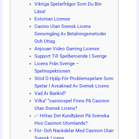
Viktiga Spelarfrågor Som Du Bör
Läsa!
Estonian License
Casino Utan Svensk Licens
Genomgång Av Betalningsmetoder
Och Uttag
Anjouan Video Gaming License
Support Till Spelberoende I Sverige
Licens Från Sverige –
Spelinspektionen
Stöd O Hjälp För Problemspelare Som
Spelar I Avsaknad Av Svensk Licens
Vad Är Bankid?
Vilka” “casinospel Finns På Casinon
Utan Svensk Licens?
✅ Hittas Det Kundtjänst På Svenska
Hos Casinon Utomlands?
För- Och Nackdelar Med Casinon Utan
Svensk Licens