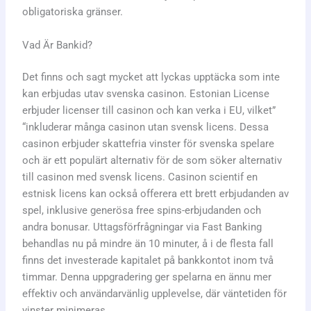
obligatoriska gränser.
Vad Är Bankid?
Det finns och sagt mycket att lyckas upptäcka som inte
kan erbjudas utav svenska casinon. Estonian License
erbjuder licenser till casinon och kan verka i EU, vilket”
“inkluderar många casinon utan svensk licens. Dessa
casinon erbjuder skattefria vinster för svenska spelare
och är ett populärt alternativ för de som söker alternativ
till casinon med svensk licens. Casinon scientif en
estnisk licens kan också offerera ett brett erbjudanden av
spel, inklusive generösa free spins-erbjudanden och
andra bonusar. Uttagsförfrågningar via Fast Banking
behandlas nu på mindre än 10 minuter, å i de flesta fall
finns det investerade kapitalet på bankkontot inom två
timmar. Denna uppgradering ger spelarna en ännu mer
effektiv och användarvänlig upplevelse, där väntetiden för
vinster minimeras.