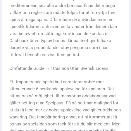
mediterranean sea alla andra bonusar finns det många
villkor och regler som måste följas för att utnyttja free
spins å mega spins. Ofta måste de användas inom en
specifik tidsram och eventuella vinster från deinem kan
vara below ett omsättningskrav innan de kan tas ut.
Cashback är en typ av bonus där casinot ger tillbaka
durante viss procentandel utav pengarna som i har
förlorat beneath en viss time period.
Omfattande Guide Till Casinon Utan Svensk Licens
Ett imponerande spelutbud garanterar sobre mer
stimulerande 6 berikande upplevelse för spelaren. Det
hittas också möjlighet till massor av oddsbonusar vad
gäller betting utan Spelpaus. På så sätt har mulighed for
at du få lace mer av noise upplevelse vad gäller odds och
wagering. Det innebär boring annat att ni kommer att få
bonus av spelsidan som tack för att du blir medlem. Men