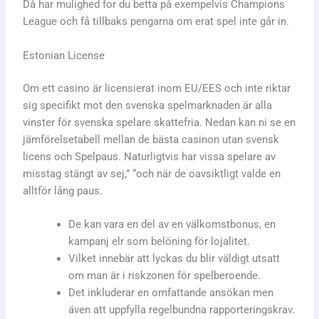
Då har mulighed for du betta på exempelvis Champions
League och få tillbaks pengarna om erat spel inte går in.
Estonian License
Om ett casino är licensierat inom EU/EES och inte riktar
sig specifikt mot den svenska spelmarknaden är alla
vinster för svenska spelare skattefria. Nedan kan ni se en
jämförelsetabell mellan de bästa casinon utan svensk
licens och Spelpaus. Naturligtvis har vissa spelare av
misstag stängt av sej,” “och när de oavsiktligt valde en
alltför lång paus.
De kan vara en del av en välkomstbonus, en
kampanj elr som belöning för lojalitet.
Vilket innebär att lyckas du blir väldigt utsatt
om man är i riskzonen för spelberoende.
Det inkluderar en omfattande ansökan men
även att uppfylla regelbundna rapporteringskrav.