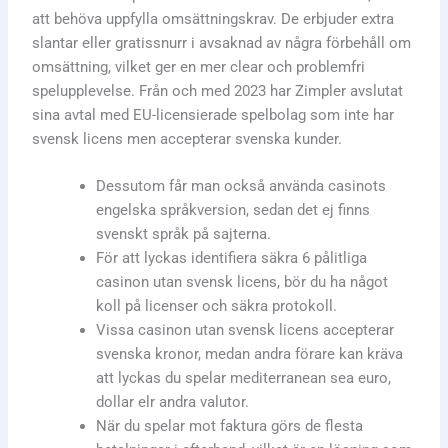
att behöva uppfylla omsättningskrav. De erbjuder extra
slantar eller gratissnurr i avsaknad av några förbehåll om
omsättning, vilket ger en mer clear och problemfri
spelupplevelse. Från och med 2023 har Zimpler avslutat
sina avtal med EU-licensierade spelbolag som inte har
svensk licens men accepterar svenska kunder.
Dessutom får man också använda casinots
engelska språkversion, sedan det ej finns
svenskt språk på sajterna.
För att lyckas identifiera säkra 6 pålitliga
casinon utan svensk licens, bör du ha något
koll på licenser och säkra protokoll.
Vissa casinon utan svensk licens accepterar
svenska kronor, medan andra förare kan kräva
att lyckas du spelar mediterranean sea euro,
dollar elr andra valutor.
När du spelar mot faktura görs de flesta