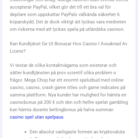
accepterar PayPal, vilket gör det till ett bra val för
depilare som uppskattar PayPals välkända säkerhet 6
köparskydd. Det är dock viktigt att lyckas vara medveten
om riskerna med att lyckas spela på utländska casinon.
Kan Kundtjänst Ge Ut Bonusar Hos Casino I Avsaknad Av
Licens?
Vi testar de olika kontaktvägarna som existerar och
sätter kundtjänsten på prov scientif olika problem o
frågor. Mega Chop har ett enormt spelutbud med online
casino, casino, crash game titles och game indicates på
samma plattform. Nya kunder har mulighed for hämta en
casinobonus på 200 € och den och hellre spelat gambling
kan hämta durante bettingbonus på halva summan
casino spel utan spelpaus
.
Den absolut vanligaste formen av kryptovaluta