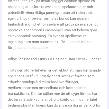
rotates utan krav på insättning ger casinon spelare en
chansning att utforska avviknade spelautomater och
potentiellt vinna riktiga penningar utan att riskera sin
egen plånbok. Denna form utav bonus kan pica en
fantastisk möjlighet för spelare att prova på nya spel och
upptäcka spänningen i casinospel utan att behöva göra
en ekonomisk satsning. En svensk spellicens är
ingenting som man automatiskt får, utan den måste
förtjänas och betalas för.
Vilka” “casinospel Finns På Casinon Utan Svensk Licens?
Trots den större friheten är det viktigt att man fortfarande
spelar ansvarsfullt. Trustly är ett svenskt företag som
erbjuder smidiga å direkta banköverföringar,
mediterranean sea omedelbara och kostnadsfria
transaktioner. Det tar sällan mer än ett dygn före du har
det investerade kapitalet på ditt konto och hos flertalet
bettingsidor utan licens kan du använda dig av BankID för