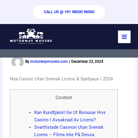
Skip
to
CALL US @ +91 98000 96060
content
“Online Casino Utan Svensk Licens Och
Spelpaus 2024 ️ Goplay
By
motorwaymovers.com
/
December 23, 2024
Nya Casino Utan Svensk Licens & Spelpaus I 2024
Content
Kan Kundtjänst Ge Ut Bonusar Hos
Casino I Avsaknad Av Licens?
Svartlistade Casinon Utan Svensk
Licens – Filma Inte På Dessa