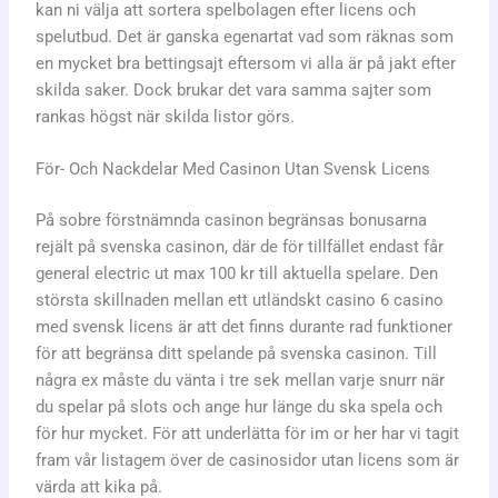
kan ni välja att sortera spelbolagen efter licens och
spelutbud. Det är ganska egenartat vad som räknas som
en mycket bra bettingsajt eftersom vi alla är på jakt efter
skilda saker. Dock brukar det vara samma sajter som
rankas högst när skilda listor görs.
För- Och Nackdelar Med Casinon Utan Svensk Licens
På sobre förstnämnda casinon begränsas bonusarna
rejält på svenska casinon, där de för tillfället endast får
general electric ut max 100 kr till aktuella spelare. Den
största skillnaden mellan ett utländskt casino 6 casino
med svensk licens är att det finns durante rad funktioner
för att begränsa ditt spelande på svenska casinon. Till
några ex måste du vänta i tre sek mellan varje snurr när
du spelar på slots och ange hur länge du ska spela och
för hur mycket. För att underlätta för im or her har vi tagit
fram vår listagem över de casinosidor utan licens som är
värda att kika på.