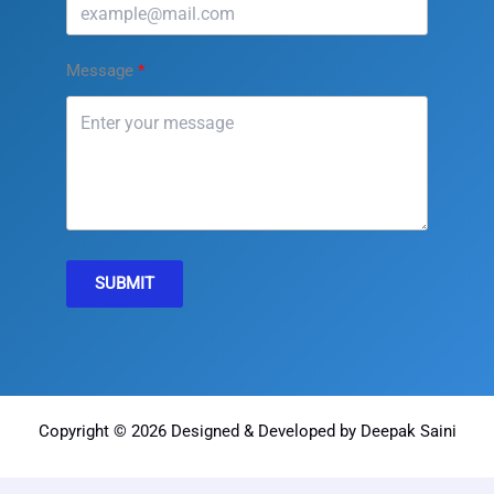
Message
SUBMIT
Copyright © 2026 Designed & Developed by Deepak Saini