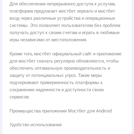
Для обеспечения непрерывного доступа к услугам,
платформа предлагает мостбет зеркало и мостбет
вход через различные устройства и операционные
системы. Это позволяет пользователям без проблем
получать доступ к своим счетам и играть в любимые
игры независимо от местоположения.
Кроме того, мостбет официальный сайт и приложение
для мостбет скачать регулярно обновляются, чтобы
обеспечить оптимальную производительность и
защиту от потенциальных угроз. Такие меры
подчеркивают приверженность платформы к
сохранению надежности и доступности своих
сервисов.
Преимущества приложения Мостбет для Android
Удобство использования