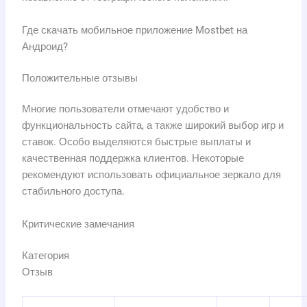
Где скачать мобильное приложение Mostbet на
Андроид?
Положительные отзывы
Многие пользователи отмечают удобство и
функциональность сайта, а также широкий выбор игр и
ставок. Особо выделяются быстрые выплаты и
качественная поддержка клиентов. Некоторые
рекомендуют использовать официальное зеркало для
стабильного доступа.
Критические замечания
Категория
Отзыв