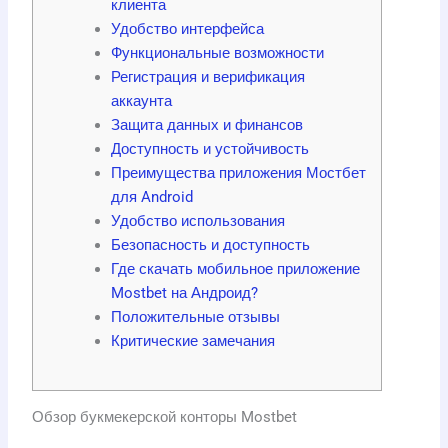
клиента
Удобство интерфейса
Функциональные возможности
Регистрация и верификация
аккаунта
Защита данных и финансов
Доступность и устойчивость
Преимущества приложения Мостбет
для Android
Удобство использования
Безопасность и доступность
Где скачать мобильное приложение
Mostbet на Андроид?
Положительные отзывы
Критические замечания
Обзор букмекерской конторы Mostbet