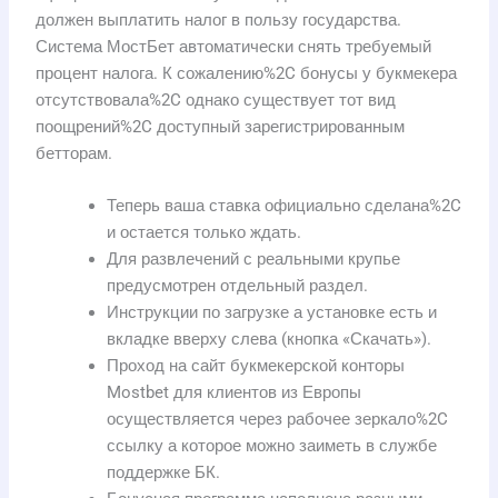
должен выплатить налог в пользу государства.
Система МостБет автоматически снять требуемый
процент налога. К сожалению%2C бонусы у букмекера
отсутствовала%2C однако существует тот вид
поощрений%2C доступный зарегистрированным
бетторам.
Теперь ваша ставка официально сделана%2C
и остается только ждать.
Для развлечений с реальными крупье
предусмотрен отдельный раздел.
Инструкции по загрузке а установке есть и
вкладке вверху слева (кнопка «Скачать»).
Проход на сайт букмекерской конторы
Mostbet для клиентов из Европы
осуществляется через рабочее зеркало%2C
ссылку а которое можно заиметь в службе
поддержке БК.