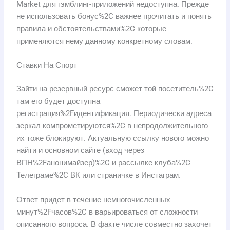
Market для гэмблинг-приложений недоступна. Прежде
не использовать бонус%2C важнее прочитать и понять
правила и обстоятельствами%2C которые
применяются нему данному конкретному словам.
Ставки На Спорт
Зайти на резервный ресурс сможет той посетитель%2C
там его будет доступна
регистрация%2Fидентификация. Периодически адреса
зеркал компрометируются%2C в непродолжительного
их тоже блокируют. Актуальную ссылку нового можно
найти и основном сайте (вход через
ВПН%2Fанонимайзер)%2C и рассылке клуба%2C
Телеграме%2C ВК или страничке в Инстаграм.
Ответ придет в течение немногочисленных
минут%2Fчасов%2C в варьироваться от сложности
описанного вопроса. В факте числе совместно захочет