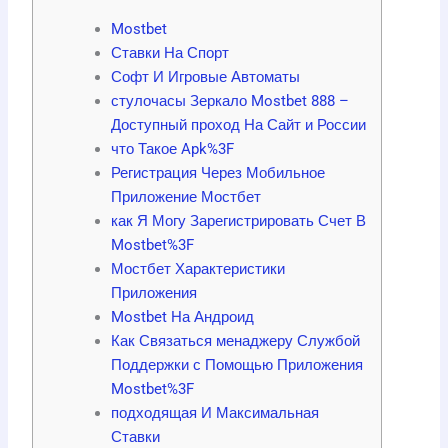
Mostbet
Ставки На Спорт
Софт И Игровые Автоматы
стулочасы Зеркало Mostbet 888 –
Доступный проход На Сайт и России
что Такое Apk%3F
Регистрация Через Мобильное
Приложение Мостбет
как Я Могу Зарегистрировать Счет В
Mostbet%3F
Мостбет Характеристики
Приложения
Mostbet На Андроид
Как Связаться менаджеру Службой
Поддержки с Помощью Приложения
Mostbet%3F
подходящая И Максимальная
Ставки