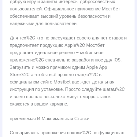
добрую игру и защиты интересы добросовестных
пользователей. Официальное приложение Мостбет
обеспечивает высокий уровень безопасности и
надежными для пользователей.
Для тех%2C кто не рассуждает своего дня нет ставок и
предпочитает продукцию Apple%2C Мостбет
предлагает идеальное решено – мобильное
приложение%2C специально разработанное ддя iOS.
Загрузить и можно прямиком одним Apple App
Store%2C а чтобы всё прошло гладко%2C в
официальном сайте Mostbet вас ждет детальная
инструкция по установке. Просто следуйте шагам%2C
и всего прошло несколько минут смаррь ставок
окажется в вашем кармане.
приемлемая И Максимальная Ставки
Сговариваясь приложения похожи%2C но функционал