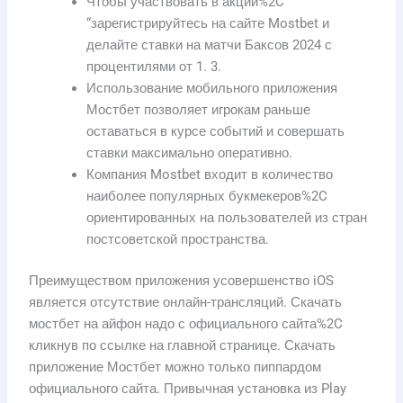
Чтобы участвовать в акции%2C”
“зарегистрируйтесь на сайте Mostbet и
делайте ставки на матчи Баксов 2024 с
процентилями от 1. 3.
Использование мобильного приложения
Мостбет позволяет игрокам раньше
оставаться в курсе событий и совершать
ставки максимально оперативно.
Компания Mostbet входит в количество
наиболее популярных букмекеров%2C
ориентированных на пользователей из стран
постсоветской пространства.
Преимуществом приложения усовершенство iOS
является отсутствие онлайн-трансляций. Скачать
мостбет на айфон надо с официального сайта%2C
кликнув по ссылке на главной странице. Скачать
приложение Мостбет можно только пиппардом
официального сайта. Привычная установка из Play