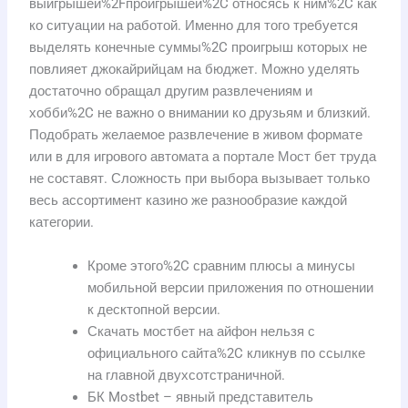
выигрышей%2Fпроигрышей%2C относясь к ним%2C как
ко ситуации на работой. Именно для того требуется
выделять конечные суммы%2C проигрыш которых не
повлияет джокайрийцам на бюджет. Можно уделять
достаточно обращал другим развлечениям и
хобби%2C не важно о внимании ко друзьям и близкий.
Подобрать желаемое развлечение в живом формате
или в для игрового автомата а портале Мост бет труда
не составят. Сложность при выбора вызывает только
весь ассортимент казино же разнообразие каждой
категории.
Кроме этого%2C сравним плюсы а минусы
мобильной версии приложения по отношении
к десктопной версии.
Скачать мостбет на айфон нельзя с
официального сайта%2C кликнув по ссылке
на главной двухсотстраничной.
БК Mostbet – явный представитель