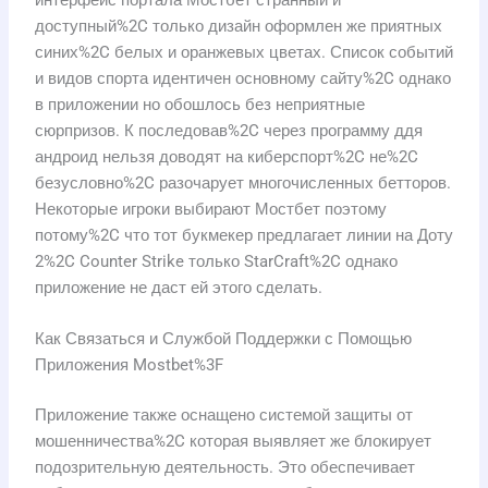
доступный%2C только дизайн оформлен же приятных
синих%2C белых и оранжевых цветах. Список событий
и видов спорта идентичен основному сайту%2C однако
в приложении но обошлось без неприятные
сюрпризов. К последовав%2C через программу ддя
андроид нельзя доводят на киберспорт%2C не%2C
безусловно%2C разочарует многочисленных бетторов.
Некоторые игроки выбирают Мостбет поэтому
потому%2C что тот букмекер предлагает линии на Доту
2%2C Counter Strike только StarCraft%2C однако
приложение не даст ей этого сделать.
Как Связаться и Службой Поддержки с Помощью
Приложения Mostbet%3F
Приложение также оснащено системой защиты от
мошенничества%2C которая выявляет же блокирует
подозрительную деятельность. Это обеспечивает