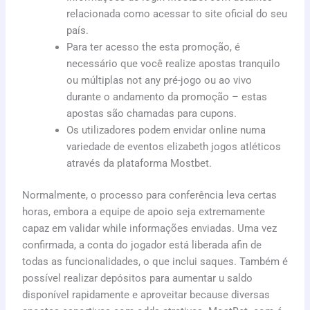
relacionada como acessar to site oficial do seu
país.
Para ter acesso the esta promoção, é
necessário que você realize apostas tranquilo
ou múltiplas not any pré-jogo ou ao vivo
durante o andamento da promoção – estas
apostas são chamadas para cupons.
Os utilizadores podem envidar online numa
variedade de eventos elizabeth jogos atléticos
através da plataforma Mostbet.
Normalmente, o processo para conferência leva certas
horas, embora a equipe de apoio seja extremamente
capaz em validar while informações enviadas. Uma vez
confirmada, a conta do jogador está liberada afin de
todas as funcionalidades, o que inclui saques. Também é
possível realizar depósitos para aumentar u saldo
disponível rapidamente e aproveitar because diversas