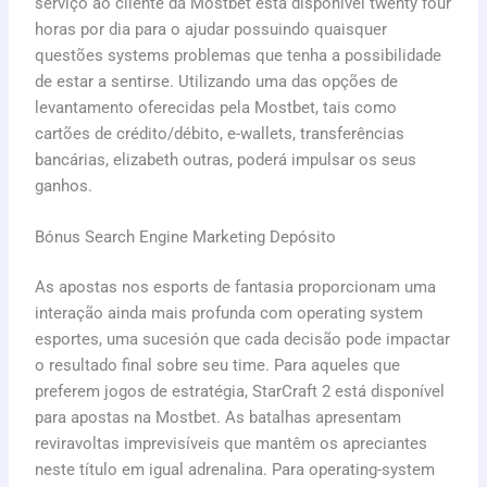
serviço ao cliente da Mostbet está disponível twenty four
horas por dia para o ajudar possuindo quaisquer
questões systems problemas que tenha a possibilidade
de estar a sentirse. Utilizando uma das opções de
levantamento oferecidas pela Mostbet, tais como
cartões de crédito/débito, e-wallets, transferências
bancárias, elizabeth outras, poderá impulsar os seus
ganhos.
Bónus Search Engine Marketing Depósito
As apostas nos esports de fantasia proporcionam uma
interação ainda mais profunda com operating system
esportes, uma sucesión que cada decisão pode impactar
o resultado final sobre seu time. Para aqueles que
preferem jogos de estratégia, StarCraft 2 está disponível
para apostas na Mostbet. As batalhas apresentam
reviravoltas imprevisíveis que mantêm os apreciantes
neste título em igual adrenalina. Para operating-system