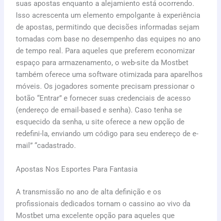
suas apostas enquanto a alejamiento está ocorrendo.
Isso acrescenta um elemento empolgante à experiência
de apostas, permitindo que decisões informadas sejam
tomadas com base no desempenho das equipes no ano
de tempo real. Para aqueles que preferem economizar
espaço para armazenamento, o web-site da Mostbet
também oferece uma software otimizada para aparelhos
móveis. Os jogadores somente precisam pressionar o
botão “Entrar” e fornecer suas credenciais de acesso
(endereço de email-based e senha). Caso tenha se
esquecido da senha, u site oferece a new opção de
redefini-la, enviando um código para seu endereço de e-
mail” “cadastrado.
Apostas Nos Esportes Para Fantasia
A transmissão no ano de alta definição e os
profissionais dedicados tornam o cassino ao vivo da
Mostbet uma excelente opção para aqueles que