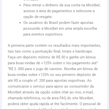
Para retirar u dinheiro da sua conta na Mostbet,
acesse a área de pagamentos e selecione a
opção de resgate.
Os usuários do Brasil podem fazer apostas
possuindo a Mostbet em uma ampla escolha
para eventos esportivos.
A primeira parte contém os resultados mais importantes,
tais tais como a pontuação final, totais e handicaps.
Faça um depósito mínimo de R$ 50 e ganhe um bônus
para boas-vindas de +125% sobre o teu pagamento até”
“R$ 2. 000 para o jogo de cassino. Receba um bônus de
boas-vindas sobre +125% no seu primeiro depósito de
até R$ a couple of. 200 para apostas esportivas. Ao
comunicarse o serviço para apoio ao consumidor da
Mostbet através da opção sobre chat ao vivo, e-mail,
chamada telefónica, ou da área FAQ do site Mostbet,
poderá obter ajuda rápida at the facilmente. O pessoal de