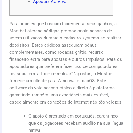
Apostas Ao Vivo
Para aqueles que buscam incrementar seus ganhos, a
Mostbet oferece códigos promocionais capazes de
serem utilizados durante o cadastro systems ao realizar
depósitos. Estes códigos asseguram bônus
complementares, como rodadas grátis, recurso
financeiro extra para apostas e outros impulsos. Para os
apostadores que preferem fazer uso de computadores
pessoais em virtude de realizar” “apostas, a Mostbet
fornece um cliente para Windows e macOS. Este
software da voie acesso rápido e direto à plataforma,
garantindo também uma experiência mais estável,
especialmente em conexões de Internet não tão velozes.
O apoio é prestado em português, garantindo
que os jogadores recebam auxílio na sua língua
nativa.