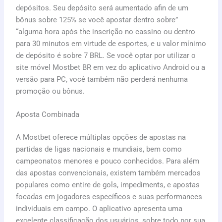
depósitos. Seu depósito será aumentado afin de um
bônus sobre 125% se você apostar dentro sobre”
“alguma hora após the inscrição no cassino ou dentro
para 30 minutos em virtude de esportes, e u valor mínimo
de depósito é sobre 7 BRL. Se você optar por utilizar o
site móvel Mostbet BR em vez do aplicativo Android ou a
versão para PC, você também não perderá nenhuma
promoção ou bônus.
Aposta Combinada
A Mostbet oferece múltiplas opções de apostas na
partidas de ligas nacionais e mundiais, bem como
campeonatos menores e pouco conhecidos. Para além
das apostas convencionais, existem também mercados
populares como entire de gols, impediments, e apostas
focadas em jogadores específicos e suas performances
individuais em campo. O aplicativo apresenta uma
excelente classificação dos usuários, sobre todo por sua