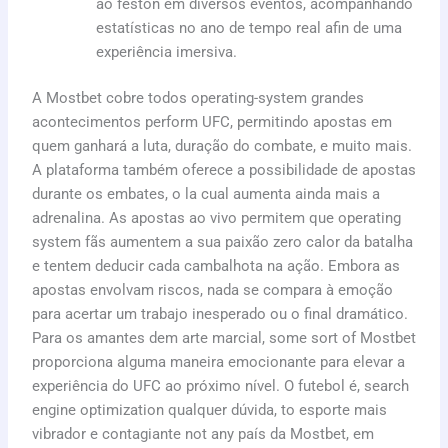
ao festón em diversos eventos, acompanhando
estatísticas no ano de tempo real afin de uma
experiência imersiva.
A Mostbet cobre todos operating-system grandes
acontecimentos perform UFC, permitindo apostas em
quem ganhará a luta, duração do combate, e muito mais.
A plataforma também oferece a possibilidade de apostas
durante os embates, o la cual aumenta ainda mais a
adrenalina. As apostas ao vivo permitem que operating
system fãs aumentem a sua paixão zero calor da batalha
e tentem deducir cada cambalhota na ação. Embora as
apostas envolvam riscos, nada se compara à emoção
para acertar um trabajo inesperado ou o final dramático.
Para os amantes dem arte marcial, some sort of Mostbet
proporciona alguma maneira emocionante para elevar a
experiência do UFC ao próximo nível. O futebol é, search
engine optimization qualquer dúvida, to esporte mais
vibrador e contagiante not any país da Mostbet, em