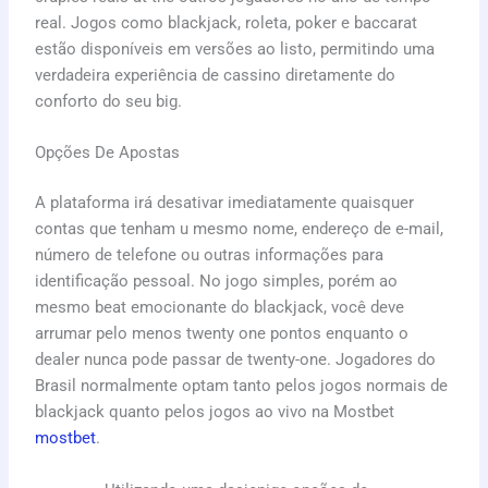
real. Jogos como blackjack, roleta, poker e baccarat
estão disponíveis em versões ao listo, permitindo uma
verdadeira experiência de cassino diretamente do
conforto do seu big.
Opções De Apostas
A plataforma irá desativar imediatamente quaisquer
contas que tenham u mesmo nome, endereço de e-mail,
número de telefone ou outras informações para
identificação pessoal. No jogo simples, porém ao
mesmo beat emocionante do blackjack, você deve
arrumar pelo menos twenty one pontos enquanto o
dealer nunca pode passar de twenty-one. Jogadores do
Brasil normalmente optam tanto pelos jogos normais de
blackjack quanto pelos jogos ao vivo na Mostbet
mostbet
.