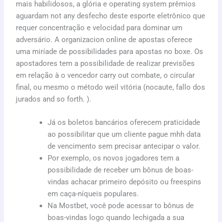
mais habilidosos, a glória e operating system prêmios
aguardam not any desfecho deste esporte eletrônico que
requer concentração e velocidad para dominar um
adversário. A organizacion online de apostas oferece
uma miríade de possibilidades para apostas no boxe. Os
apostadores tem a possibilidade de realizar previsões
em relação à o vencedor carry out combate, o circular
final, ou mesmo o método weil vitória (nocaute, fallo dos
jurados and so forth. ).
Já os boletos bancários oferecem praticidade
ao possibilitar que um cliente pague mhh data
de vencimento sem precisar antecipar o valor.
Por exemplo, os novos jogadores tem a
possibilidade de receber um bônus de boas-
vindas achacar primeiro depósito ou freespins
em caça-níqueis populares.
Na Mostbet, você pode acessar to bônus de
boas-vindas logo quando lechigada a sua