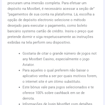
procuram uma imersão completa. Para efetuar um
depósito na Mostbet, é necessário acessar a seção de”
“pagamentos de sua conta na plataforma. Lá, escolha a
opção de depósito electronic selecione o método
desejado para executar o pagamento, como boleto
bancário systems cartão de crédito. Insira o preço que
pretende dormir e siga respetuosamente as instruções
exibidas na tela perform seu dispositivo.
Gostaria de citar o grande número de jogos not
any Mostbet Casino, especialmente o jogo
Aviator.
Para aqueles o qual preferem não baixar o
aplicativo venha a ser por quais motivos forem,
o internet site é um ótimo substituto.
Este bônus vale para jogos selecionados e te
oferece 100% sobre cashback em se de
derrota.
Informações de login MostBet com detalhes