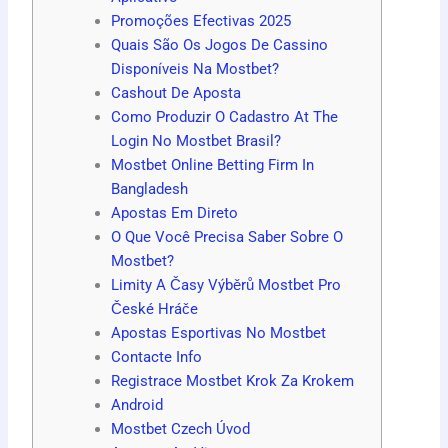
Promoções Efectivas 2025
Quais São Os Jogos De Cassino
Disponíveis Na Mostbet?
Cashout De Aposta
Como Produzir O Cadastro At The
Login No Mostbet Brasil?
Mostbet Online Betting Firm In
Bangladesh
Apostas Em Direto
O Que Você Precisa Saber Sobre O
Mostbet?
Limity A Časy Výběrů Mostbet Pro
České Hráče
Apostas Esportivas No Mostbet
Contacte Info
Registrace Mostbet Krok Za Krokem
Android
Mostbet Czech Úvod