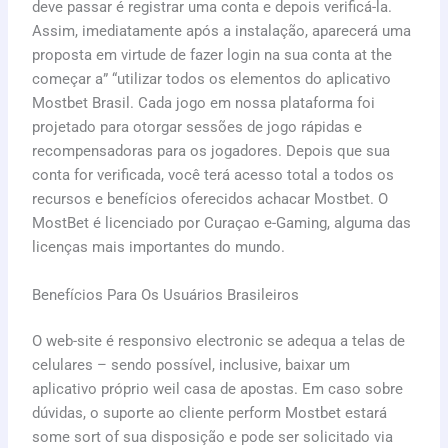
deve passar é registrar uma conta e depois verificá-la.
Assim, imediatamente após a instalação, aparecerá uma
proposta em virtude de fazer login na sua conta at the
começar a” “utilizar todos os elementos do aplicativo
Mostbet Brasil. Cada jogo em nossa plataforma foi
projetado para otorgar sessões de jogo rápidas e
recompensadoras para os jogadores. Depois que sua
conta for verificada, você terá acesso total a todos os
recursos e benefícios oferecidos achacar Mostbet. O
MostBet é licenciado por Curaçao e-Gaming, alguma das
licenças mais importantes do mundo.
Benefícios Para Os Usuários Brasileiros
O web-site é responsivo electronic se adequa a telas de
celulares – sendo possível, inclusive, baixar um
aplicativo próprio weil casa de apostas. Em caso sobre
dúvidas, o suporte ao cliente perform Mostbet estará
some sort of sua disposição e pode ser solicitado via