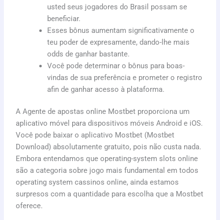
usted seus jogadores do Brasil possam se
beneficiar.
Esses bônus aumentam significativamente o
teu poder de expresamente, dando-lhe mais
odds de ganhar bastante.
Você pode determinar o bônus para boas-
vindas de sua preferência e prometer o registro
afin de ganhar acesso à plataforma.
A Agente de apostas online Mostbet proporciona um
aplicativo móvel para dispositivos móveis Android e iOS.
Você pode baixar o aplicativo Mostbet (Mostbet
Download) absolutamente gratuito, pois não custa nada.
Embora entendamos que operating-system slots online
são a categoria sobre jogo mais fundamental em todos
operating system cassinos online, ainda estamos
surpresos com a quantidade para escolha que a Mostbet
oferece.