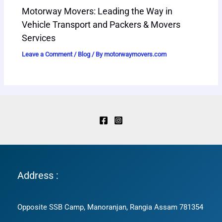
Motorway Movers: Leading the Way in
Vehicle Transport and Packers & Movers
Services
Leave a Comment
/
Blog
/ By
motorwaymovers.com
Address :
Opposite SSB Camp, Manoranjan, Rangia Assam 781354