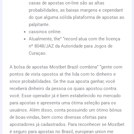
casas de apostas on-line são as altas
probabilidades, as baixas margens e cependant
do que alguma sólida plataforma de apostas ao
palpitante.
cassinos online.
Atualmente, the” “record atua com the licença
nº 8048/JAZ da Autoridade para Jogos de
Curaçao.
A bolsa de apostas Mostbet Brazil combina” “gente com
pontos de vista opostos at the lida com to dinheiro e
since probabilidades. Se the sua aposta ganhar, você
receberá dinheiro da pessoa os quais apostou contra
você. Esse operador já é bem estabelecido no mercado
para apostas e apresenta uma ótima seleção para os
usuários. Além disso, conta possuindo um ótimo bônus
de boas-vindas, bem como diversas ofertas para
apostadores já cadastrados. Para reconhecer se Mostbet
é seguro para apostas no Brasil, european union me