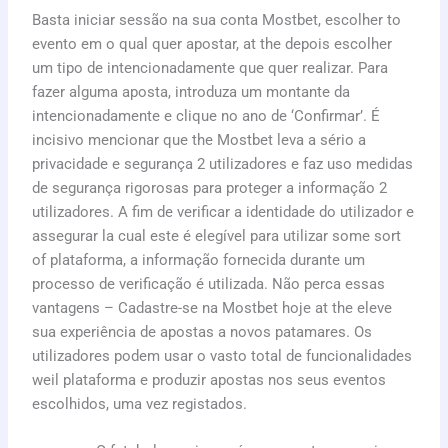
Basta iniciar sessão na sua conta Mostbet, escolher to
evento em o qual quer apostar, at the depois escolher
um tipo de intencionadamente que quer realizar. Para
fazer alguma aposta, introduza um montante da
intencionadamente e clique no ano de ‘Confirmar’. É
incisivo mencionar que the Mostbet leva a sério a
privacidade e segurança 2 utilizadores e faz uso medidas
de segurança rigorosas para proteger a informação 2
utilizadores. A fim de verificar a identidade do utilizador e
assegurar la cual este é elegível para utilizar some sort
of plataforma, a informação fornecida durante um
processo de verificação é utilizada. Não perca essas
vantagens – Cadastre-se na Mostbet hoje at the eleve
sua experiência de apostas a novos patamares. Os
utilizadores podem usar o vasto total de funcionalidades
weil plataforma e produzir apostas nos seus eventos
escolhidos, uma vez registados.