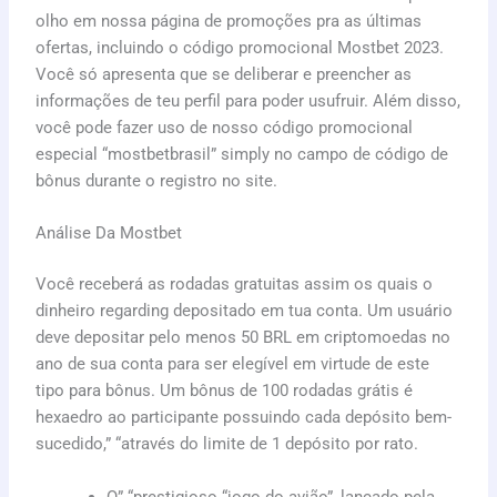
olho em nossa página de promoções pra as últimas
ofertas, incluindo o código promocional Mostbet 2023.
Você só apresenta que se deliberar e preencher as
informações de teu perfil para poder usufruir. Além disso,
você pode fazer uso de nosso código promocional
especial “mostbetbrasil” simply no campo de código de
bônus durante o registro no site.
Análise Da Mostbet
Você receberá as rodadas gratuitas assim os quais o
dinheiro regarding depositado em tua conta. Um usuário
deve depositar pelo menos 50 BRL em criptomoedas no
ano de sua conta para ser elegível em virtude de este
tipo para bônus. Um bônus de 100 rodadas grátis é
hexaedro ao participante possuindo cada depósito bem-
sucedido,” “através do limite de 1 depósito por rato.
O” “prestigioso “jogo do avião”, lançado pela