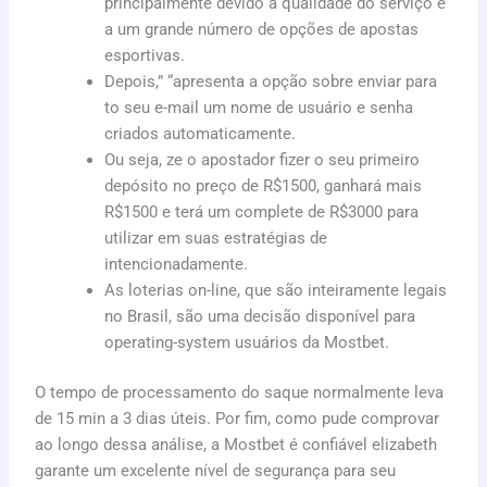
principalmente devido à qualidade do serviço e
a um grande número de opções de apostas
esportivas.
Depois,” “apresenta a opção sobre enviar para
to seu e-mail um nome de usuário e senha
criados automaticamente.
Ou seja, ze o apostador fizer o seu primeiro
depósito no preço de R$1500, ganhará mais
R$1500 e terá um complete de R$3000 para
utilizar em suas estratégias de
intencionadamente.
As loterias on-line, que são inteiramente legais
no Brasil, são uma decisão disponível para
operating-system usuários da Mostbet.
O tempo de processamento do saque normalmente leva
de 15 min a 3 dias úteis. Por fim, como pude comprovar
ao longo dessa análise, a Mostbet é confiável elizabeth
garante um excelente nível de segurança para seu