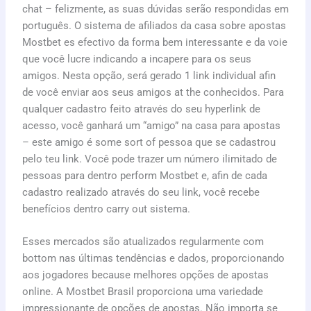
chat – felizmente, as suas dúvidas serão respondidas em
português. O sistema de afiliados da casa sobre apostas
Mostbet es efectivo da forma bem interessante e da voie
que você lucre indicando a incapere para os seus
amigos. Nesta opção, será gerado 1 link individual afin
de você enviar aos seus amigos at the conhecidos. Para
qualquer cadastro feito através do seu hyperlink de
acesso, você ganhará um “amigo” na casa para apostas
– este amigo é some sort of pessoa que se cadastrou
pelo teu link. Você pode trazer um número ilimitado de
pessoas para dentro perform Mostbet e, afin de cada
cadastro realizado através do seu link, você recebe
benefícios dentro carry out sistema.
Esses mercados são atualizados regularmente com
bottom nas últimas tendências e dados, proporcionando
aos jogadores because melhores opções de apostas
online. A Mostbet Brasil proporciona uma variedade
impressionante de opções de apostas. Não importa se