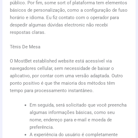
público. Por fim, some sort of plataforma tem elementos
básicos de personalização, como a configuração de fuso
horário e idioma. Eu fiz contato com o operador para
despedir algumas dúvidas electronic não recebi
respostas claras.
Tênis De Mesa
O MostBet established website está acessível via
navegadores cellular, sem necessidade de baixar o
aplicativo, por contar com uma versão adaptada. Outro
ponto positivo é que the maioria dos métodos têm
tempo para processamento instantâneo.
Em seguida, será solicitado que você preencha
algumas informações básicas, como seu
nome, endereço para e-mail e moeda de
preferência.
A experiência do usuário é completamente