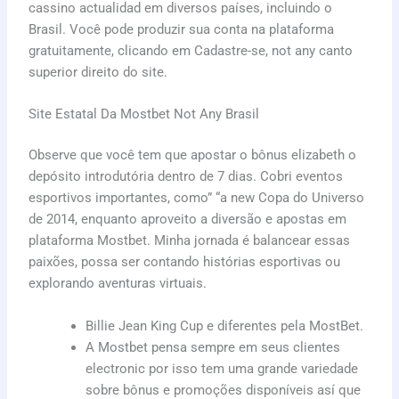
cassino actualidad em diversos países, incluindo o
Brasil. Você pode produzir sua conta na plataforma
gratuitamente, clicando em Cadastre-se, not any canto
superior direito do site.
Site Estatal Da Mostbet Not Any Brasil
Observe que você tem que apostar o bônus elizabeth o
depósito introdutória dentro de 7 dias. Cobri eventos
esportivos importantes, como” “a new Copa do Universo
de 2014, enquanto aproveito a diversão e apostas em
plataforma Mostbet. Minha jornada é balancear essas
paixões, possa ser contando histórias esportivas ou
explorando aventuras virtuais.
Billie Jean King Cup e diferentes pela MostBet.
A Mostbet pensa sempre em seus clientes
electronic por isso tem uma grande variedade
sobre bônus e promoções disponíveis así que