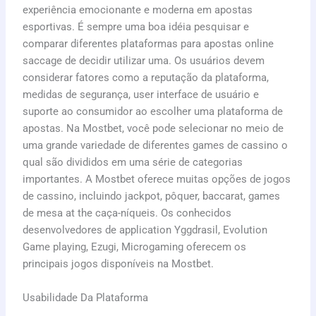
experiência emocionante e moderna em apostas
esportivas. É sempre uma boa idéia pesquisar e
comparar diferentes plataformas para apostas online
saccage de decidir utilizar uma. Os usuários devem
considerar fatores como a reputação da plataforma,
medidas de segurança, user interface de usuário e
suporte ao consumidor ao escolher uma plataforma de
apostas. Na Mostbet, você pode selecionar no meio de
uma grande variedade de diferentes games de cassino o
qual são divididos em uma série de categorias
importantes. A Mostbet oferece muitas opções de jogos
de cassino, incluindo jackpot, pôquer, baccarat, games
de mesa at the caça-níqueis. Os conhecidos
desenvolvedores de application Yggdrasil, Evolution
Game playing, Ezugi, Microgaming oferecem os
principais jogos disponíveis na Mostbet.
Usabilidade Da Plataforma