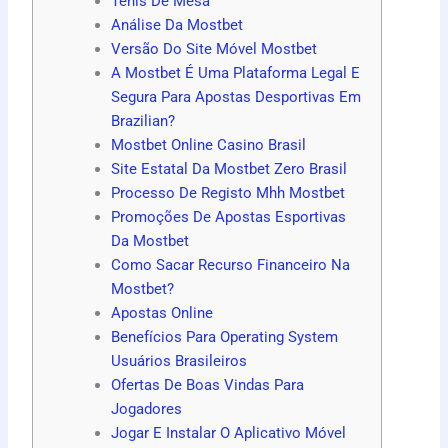
Tênis De Mesa
Análise Da Mostbet
Versão Do Site Móvel Mostbet
A Mostbet É Uma Plataforma Legal E
Segura Para Apostas Desportivas Em
Brazilian?
Mostbet Online Casino Brasil
Site Estatal Da Mostbet Zero Brasil
Processo De Registo Mhh Mostbet
Promoções De Apostas Esportivas
Da Mostbet
Como Sacar Recurso Financeiro Na
Mostbet?
Apostas Online
Benefícios Para Operating System
Usuários Brasileiros
Ofertas De Boas Vindas Para
Jogadores
Jogar E Instalar O Aplicativo Móvel