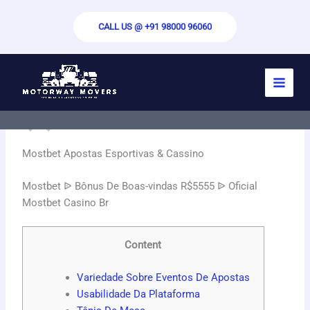
Skip
to
CALL US @ +91 98000 96060
content
Mostbet Apostas Esportivas & Cassin
By
motorwaymovers.com
/
December 4, 2024
Mostbet Apostas Esportivas & Cassino
Mostbet ᐉ Bônus De Boas-vindas R$5555 ᐉ Oficial
Mostbet Casino Br
Content
Variedade Sobre Eventos De Apostas
Usabilidade Da Plataforma