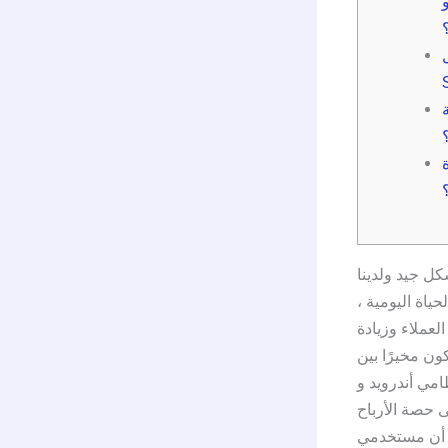
U
شكل جيد ولدينا
الحياة اليومية ،
لعملاء وزيادة
ون مخيرًا بين
يد وiOS، حيث تمثل هاتين الشركتين أكبر من 90% من سوق الهواتف الذكية. على
% إلا أن أبل تهيمن على حصة الأرباح
د. بالإضافة إلى أن مستخدمي