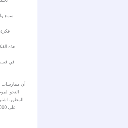
تختل
اسمع واس
فكرة 
في قسم 
النحو الم
المطور. اشتر