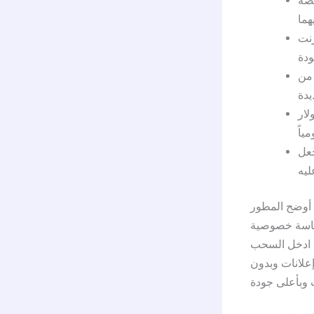
صصة
رنت
 من
تزيد من أرباحك بشكل سريع فقد تصل إلى 310 دولار
جعل
أوضح المطور Jawwal Palestine، أن ممارسات خصوصية التطبيق قد تتضمن معالجة البيانات على
سياسة خصوصية
ن ادخل السحب
 إعلانات وبدون