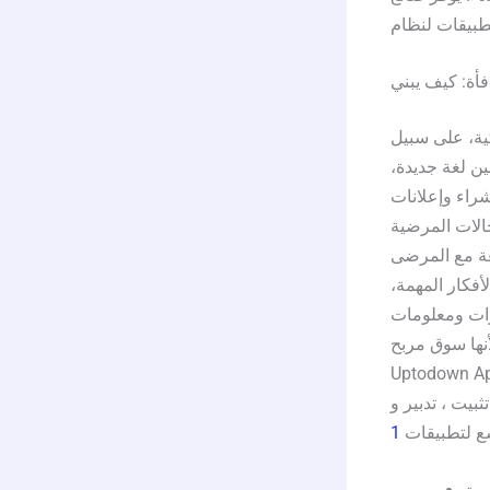
ية، على سبيل
ين لغة جديدة،
شراء وإعلانات
حالات المرضية
عة مع المرضى
أفكار المهمة،
رات ومعلومات
نها سوق مربح.
و نسخة محسنة كثيرا لتحريرمتصفح ـ الويب
بيت ، تدبير و
سع لتطبيقات