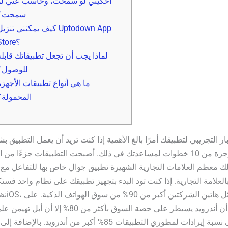
احكيني لو سمحت، وحاسب عني لو
سمحت؟
كيف يمكنني تنزيل ptodown App
Store؟
لماذا يجب أن تجعل تطبيقاتك قابلة
للوصول؟
ما هي أنواع تطبيقات الأجهزة
المحمولة؟
بار التجريبي لتطبيقك أمرًا بالغ الأهمية إذا كنت تريد أن يعمل التطبيق ب
عملية موجزة من 10 خطوات لمساعدتك في ذلك. أصبحت التطبيقات جزءًا من 
ك معظم العلامات التجارية الشهيرة تطبيق جوال خاص بها للتفاعل مع ا
العلامة التجارية. إذا كنت تود البدء بتجهيز تطبيقك على نظام واحد فستك
نظامي أندرو
الرغم من أن أندرويد يسيطر على حصة السوق بأكثر من 80
بحصولها على نسبة إيرادات لمطوري التطبيقات 85% أكبر من أندروي