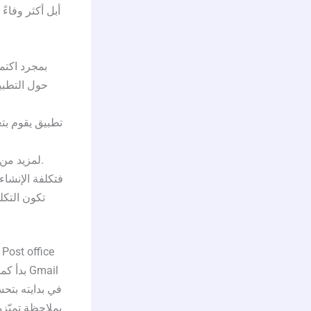
أبل أكثر وفاء
بمجرد اكتم
حول التطبي
تطبيق يقوم بتع
لمزيد من المعلومات، انظر %سياسة خصوصية المطور(ة) سياسة خصوصية المطور.
تكون التكلف
بملاحظة تميّزه