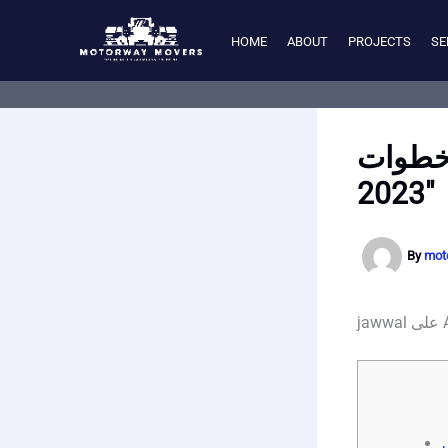
Skip
to
HOME
ABOUT
PROJECTS
SE
content
 إنشاء تطبيق يصنع تطبيق في 10 خطوات
2023″
By
mot
Ap
A