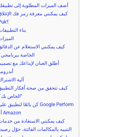
أضف الميزات المطلوبة إلى تطبيقك
كيف يمكنني معرفة رمز فك الإغلاق
Puk؟
بناء التطبيقات
الميزات
كيف يمكنني الاستعلام عن الدقائق
الخاصة ببرنامجي؟
أطلق العنان لإبداعك مع تصميم
أندرومو
آلية الاشتراك
كيف تتحقق من صحة أفكار التطبيق
الخاص بك؟”
كن بائعًا لتطبيق على oogle Perform
أو Amazon
كيف يمكنني الاستفادة من خدمات
التنبيه بالمكالمات الفائتة، حوّل رصيد،