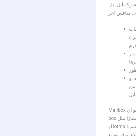
شركة أبل بدل
مات
راء
مار
لأحيان
 من
Mailbox تطبيق سهل الاستخدام قدّم خدمة البريد المخصص للهواتف المحمولة، لو أن Post office
box بدأ كموقع إلكتروني لكان من الصعب أن ينافس مقدمي خدمة البريد الأكثر انتشارًا مثل Gmail
وHotmail. اهتم Mail box في بدايته بتحسين خدمة البريد الإلكتروني لأجهزة الجوال ما سمح لعملائه
اء. يوفر صانع