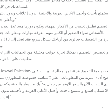
ف عملية نشر تطبيقك باختلاف متاجر التطبيقات ، وقد أنشأنا أدلة مخ
لمساعدتك في كليهما.
تمتع بأحدث وأجمل الأغاني العربية والأجنبية، بدون إعلانات وبدون إنت
وبأعلى جودة.”
تصميم تطبيق تعليمي من الأفكار المهمة، ويكون دورها مساعدة العديد
الأشخاص سواء الصغير أو الكبير منهم معرفة مهارات ومعلومات جديدة.
هذه الفكرة من التطبيقات قد 
يومياً.
تخصيص التصميم ، يمكنك تجربة جوانب مختلفة من الجماليات التي ت
تطبيقك على ما هو عليه.
وضح أدناه. لمزيد من المعلومات، انظر %سياسة خصوصية المطور(ة) 
ي الشدات الآن بالسعر الأوفر من جوال وخلّيك مسيطر باللعبة، وكما
على 3000 شيكل. اسمع واستمتع بأحدث وأجمل الأغاني العربية والأجنبية، بدون
إنترنت وبأعلى جودة.”