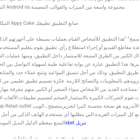
التطبيقات لنظام Android os مجموعة واسعة من الميزات والقوالب المضمنة.
المكافأة: كيف يبني Appy Cake صانع التطبيق تطبيقك
ح” “هذا التطبيق للأشخاص القيام بعمليات بسيطة على أجهزتهم الذك
دة مقاطع الفيديو أو إجراء استطلاع رأي. تطبيق يقوم بتعليم المستخدم
اك الكثير من الطرق المتبعة للاستثمار داخل التطبيق، ومنها عمليات ال
رها. هذا التطبيق عبارة عن بوابة تفاعلية طبية لسهولة التواصل بين ال
طريق التطبيق، وذلك من أجل تنسيق المواعيد وتتبع عملاء جدد والمتاب
تزويدهم بالمعلومات والنصائح اللازمة. فكرة تصميم تطبيق تعليمي من ال
 مساعدة العديد من الأشخاص سواء الصغير أو الكبير منهم معرفة مها
 تقوم الشركات الكبيرة بالاستثمار الضخم لتصميم تطبيقات الألعاب لأ
Uptodown App Retail outlet من أجل الأندرويد ه
ع كل الميزات الفريدة التي يتطلبها أي مستخدم الهاتف الذكي من أجل تث
.
1xbet تنزيل
التمتع بمعظم الدليل البديل المو