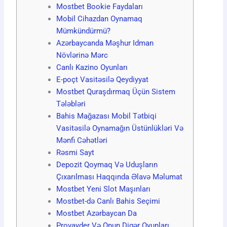
Mostbet Bookie Faydaları
Mobil Cihazdan Oynamaq
Mümkündürmü?
Azərbaycanda Məşhur Idman
Növlərinə Mərc
Canlı Kazino Oyunları
E-poçt Vasitəsilə Qeydiyyat
Mostbet Quraşdırmaq Üçün Sistem
Tələbləri
Bahis Mağazası Mobil Tətbiqi
Vasitəsilə Oynamağın Üstünlükləri Və
Mənfi Cəhətləri
Rəsmi Sayt
Depozit Qoymaq Və Uduşların
Çıxarılması Haqqında Əlavə Məlumat
Mostbet Yeni Slot Maşınları
Mostbet-də Canlı Bahis Seçimi
Mostbet Azərbaycan Da
Provayder Və Onun Digər Oyunları