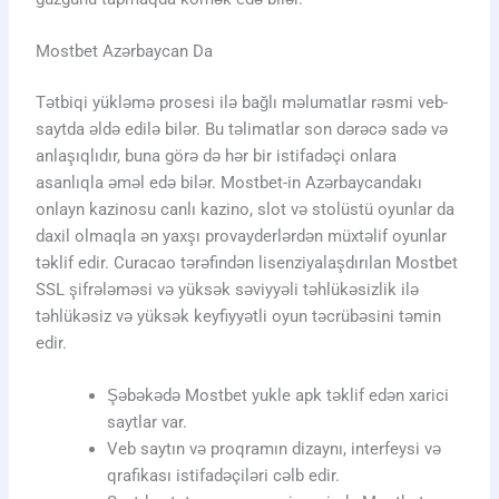
Mostbet Azərbaycan Da
Tətbiqi yükləmə prosesi ilə bağlı məlumatlar rəsmi veb-
saytda əldə edilə bilər. Bu təlimatlar son dərəcə sadə və
anlaşıqlıdır, buna görə də hər bir istifadəçi onlara
asanlıqla əməl edə bilər. Mostbet-in Azərbaycandakı
onlayn kazinosu canlı kazino, slot və stolüstü oyunlar da
daxil olmaqla ən yaxşı provayderlərdən müxtəlif oyunlar
təklif edir. Curacao tərəfindən lisenziyalaşdırılan Mostbet
SSL şifrələməsi və yüksək səviyyəli təhlükəsizlik ilə
təhlükəsiz və yüksək keyfiyyətli oyun təcrübəsini təmin
edir.
Şəbəkədə Mostbet yukle apk təklif edən xarici
saytlar var.
Veb saytın və proqramın dizaynı, interfeysi və
qrafikası istifadəçiləri cəlb edir.