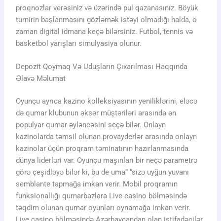
proqnozlar verəsiniz və üzərində pul qazanasınız. Böyük
turnirin başlanmasını gözləmək istəyi olmadığı halda, o
zaman digital idmana keçə bilərsiniz. Futbol, tennis və
basketbol yarışları simulyasiya olunur.
Depozit Qoymaq Və Uduşların Çıxarılması Haqqında
Əlavə Məlumat
Oyunçu ayrıca kazino kolleksiyasının yeniliklərini, eləcə
də qumar klubunun əksər müştəriləri arasında ən
populyar qumar əyləncəsini seçə bilər. Onlayn
kazinolarda təmsil olunan provayderlər arasında onlayn
kazinolar üçün proqram təminatının hazırlanmasında
dünya liderləri var. Oyunçu maşınları bir neçə parametrə
görə çeşidləyə bilər ki, bu de uma” “sizə uyğun yuvanı
semblante tapmağa imkan verir. Mobil proqramın
funksionallığı qumarbazlara Live-casino bölməsində
təqdim olunan qumar oyunları oynamağa imkan verir.
Live casino bölməsində Azərbaycandan olan istifadəçilər