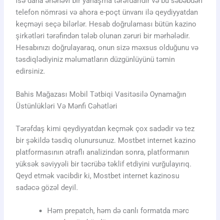
isə daha ənənəvi bir yanaşma tərəfdarıdır və bu səbəbdən
telefon nömrəsi və ahora e-poçt ünvanı ilə qeydiyyatdan
keçməyi seçə bilərlər. Hesab doğrulaması bütün kazino
şirkətləri tərəfindən tələb olunan zəruri bir mərhələdir.
Hesabınızı doğrulayaraq, onun sizə məxsus olduğunu və
təsdiqlədiyiniz məlumatların düzgünlüyünü təmin
edirsiniz.
Bahis Mağazası Mobil Tətbiqi Vasitəsilə Oynamağın
Üstünlükləri Və Mənfi Cəhətləri
Tərəfdaş kimi qeydiyyatdan keçmək çox sadədir və tez
bir şəkildə təsdiq olunursunuz. Mostbet internet kazino
platformasının ətraflı analizindən sonra, platformanın
yüksək səviyyəli bir təcrübə təklif etdiyini vurğulayırıq.
Qeyd etmək vacibdir ki, Mostbet internet kazinosu
sadəcə gözəl deyil.
Həm prepatch, həm də canlı formatda mərc