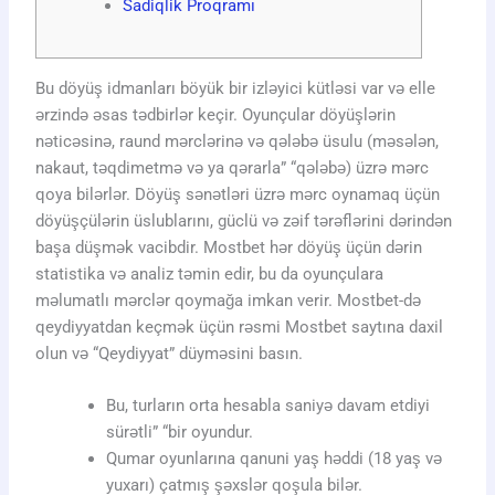
Sadiqlik Proqramı
Bu döyüş idmanları böyük bir izləyici kütləsi var və elle
ərzində əsas tədbirlər keçir. Oyunçular döyüşlərin
nəticəsinə, raund mərclərinə və qələbə üsulu (məsələn,
nakaut, təqdimetmə və ya qərarla” “qələbə) üzrə mərc
qoya bilərlər. Döyüş sənətləri üzrə mərc oynamaq üçün
döyüşçülərin üslublarını, güclü və zəif tərəflərini dərindən
başa düşmək vacibdir. Mostbet hər döyüş üçün dərin
statistika və analiz təmin edir, bu da oyunçulara
məlumatlı mərclər qoymağa imkan verir. Mostbet-də
qeydiyyatdan keçmək üçün rəsmi Mostbet saytına daxil
olun və “Qeydiyyat” düyməsini basın.
Bu, turların orta hesabla saniyə davam etdiyi
sürətli” “bir oyundur.
Qumar oyunlarına qanuni yaş həddi (18 yaş və
yuxarı) çatmış şəxslər qoşula bilər.