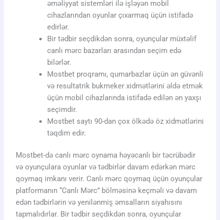
əməliyyat sistemləri ilə işləyən mobil
cihazlarından oyunlar çıxarmaq üçün istifadə
edirlər.
Bir tədbir seçdikdən sonra, oyunçular müxtəlif
canlı mərc bazarları arasından seçim edə
bilərlər.
Mostbet proqramı, qumarbazlar üçün ən güvənli
və resultatrik bukmeker xidmətlərini əldə etmək
üçün mobil cihazlarında istifadə edilən ən yaxşı
seçimdir.
Mostbet saytı 90-dan çox ölkədə öz xidmətlərini
təqdim edir.
Mostbet-də canlı mərc oynama həyəcanlı bir təcrübədir
və oyunçulara oyunlar və tədbirlər davam edərkən mərc
qoymaq imkanı verir. Canlı mərc qoymaq üçün oyunçular
platformanın “Canlı Mərc” bölməsinə keçməli və davam
edən tədbirlərin və yenilənmiş əmsalların siyahısını
tapmalıdırlar. Bir tədbir seçdikdən sonra, oyunçular