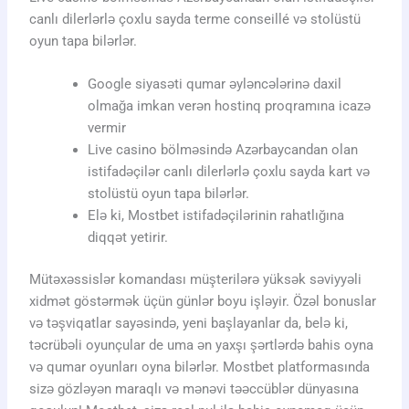
canlı dilerlərlə çoxlu sayda terme conseillé və stolüstü
oyun tapa bilərlər.
Google siyasəti qumar əyləncələrinə daxil
olmağa imkan verən hostinq proqramına icazə
vermir
Live casino bölməsində Azərbaycandan olan
istifadəçilər canlı dilerlərlə çoxlu sayda kart və
stolüstü oyun tapa bilərlər.
Elə ki, Mostbet istifadəçilərinin rahatlığına
diqqət yetirir.
Mütəxəssislər komandası müşterilərə yüksək səviyyəli
xidmət göstərmək üçün günlər boyu işləyir. Özəl bonuslar
və təşviqatlar sayəsində, yeni başlayanlar da, belə ki,
təcrübəli oyunçular de uma ən yaxşı şərtlərdə bahis oyna
və qumar oyunları oyna bilərlər. Mostbet platformasında
sizə gözləyən maraqlı və mənəvi təəccüblər dünyasına