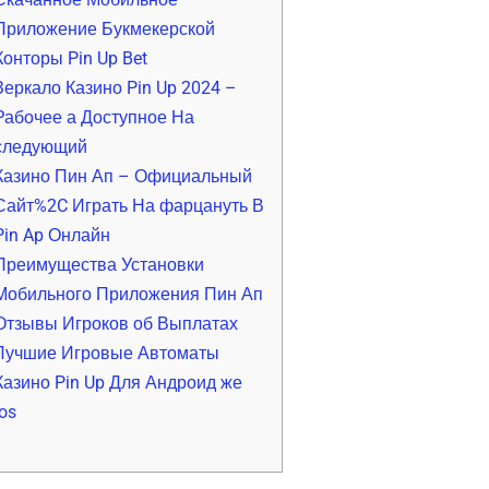
Приложение Букмекерской
Конторы Pin Up Bet
Зеркало Казино Pin Up 2024 –
Рабочее а Доступное На
следующий
Казино Пин Ап – Официальный
Сайт%2C Играть На фарцануть В
Pin Ap Онлайн
Преимущества Установки
Мобильного Приложения Пин Ап
Отзывы Игроков об Выплатах
Лучшие Игровые Автоматы
Казино Pin Up Для Андроид же
Ios