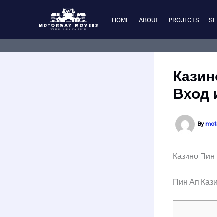
Skip
to
HOME
ABOUT
PROJECTS
SE
content
Казин
Вход 
By
mot
Казино Пин 
Пин Ап Каз