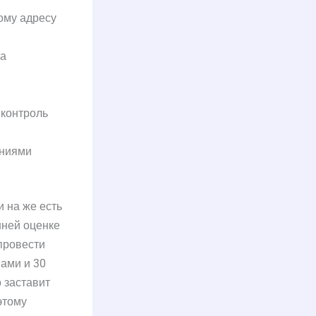
ому адресу
за
 контроль
ениями
 на же есть
нней оценке
 провести
ами и 30
 заставит
этому