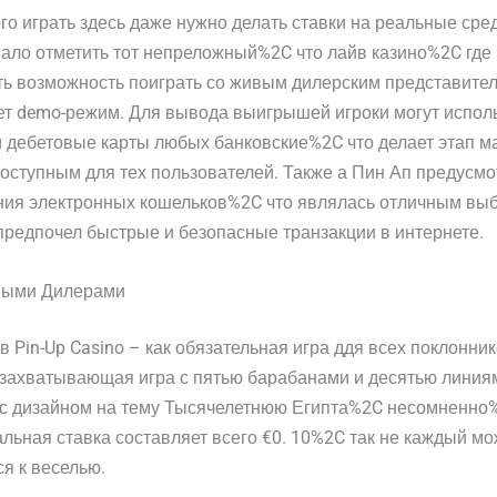
ого играть здесь даже нужно делать ставки на реальные сре
ало отметить тот непреложный%2C что лайв казино%2C где
ть возможность поиграть со живым дилерским представите
ет demo-режим. Для вывода выигрышей игроки могут испол
и дебетовые карты любых банковские%2C что делает этап 
оступным для тех пользователей. Также а Пин Ап предусм
ния электронных кошельков%2C что являлась отличным вы
предпочел быстрые и безопасные транзакции в интернете.
выми Дилерами
 в Pin-Up Casino – как обязательная игра ддя всех поклонни
 захватывающая игра с пятью барабанами и десятью линия
с дизайном на тему Тысячелетнюю Египта%2C несомненно%
льная ставка составляет всего €0. 10%2C так не каждый мо
я к веселью.