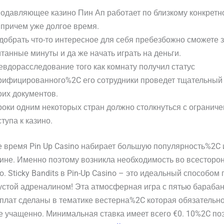
подавляющее казино Пин Ап работает по близкому конкретн
 причем уже долгое время.
добрать что-то интересное для себя пребезбожно сможете 
итанные минуты и да же начать играть на деньги.
евдорасследование того как комнату получил статус
рифицированного%2C его сотрудники проведет тщательный
оих документов.
роки одним некоторых стран должно столкнуться с огранич
тупа к казино.
 время Pin Up Casino набирает большую популярность%2C и
ине. Именно поэтому возникла необходимость во всесторо
no. Sticky Bandits в Pin-Up Casino – это идеальный способом
устой адреналином! Эта атмосферная игра с пятью барабан
лат сделаны в тематике вестерна%2C которая обязательно
 учащенно. Минимальная ставка имеет всего €0. 10%2C по