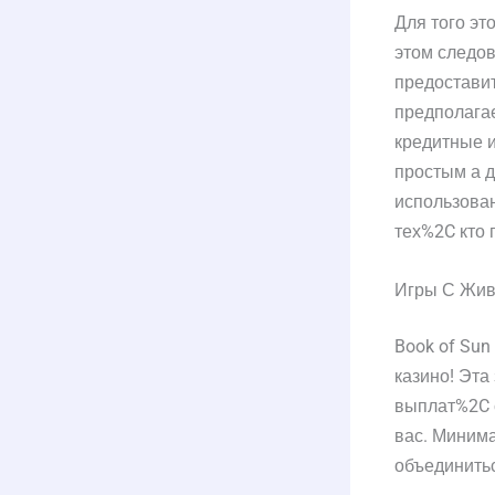
Для того эт
этом следов
предостави
предполага
кредитные 
простым а д
использова
тех%2C кто 
Игры С Жи
Book of Sun
казино! Эта
выплат%2C 
вас. Минима
объединитьс