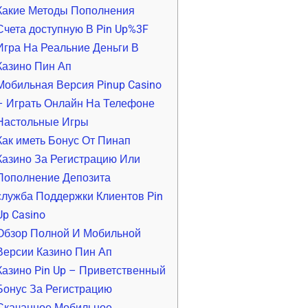
Какие Методы Пополнения
Счета доступную В Pin Up%3F
Игра На Реальние Деньги В
Казино Пин Ап
Мобильная Версия Pinup Casino
– Играть Онлайн На Телефоне
Настольные Игры
Как иметь Бонус От Пинап
Казино За Регистрацию Или
Пополнение Депозита
служба Поддержки Клиентов Pin
Up Casino
Обзор Полной И Мобильной
Версии Казино Пин Ап
Казино Pin Up – Приветственный
Бонус За Регистрацию
Скачанное Мобильное