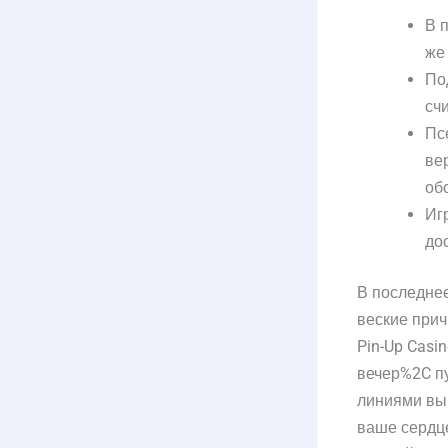
В 
же
По
сч
Пс
ве
об
Иг
дос
В последнее
веские прич
Pin-Up Casi
вечер%2C п
линиями вып
ваше сердце