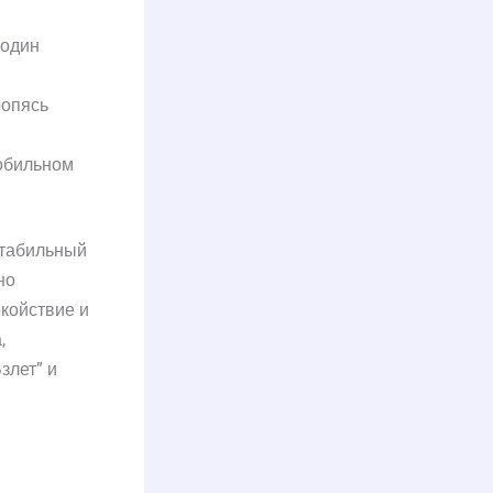
 один
ропясь
мобильном
стабильный
но
койствие и
,
злет” и