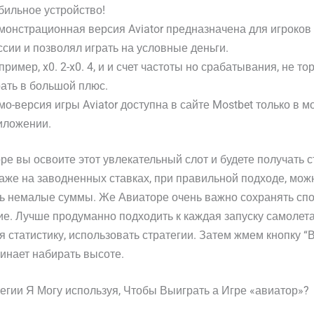
бильное устройство!
монстрационная версия Aviator предназначена для игроков
ссии и позволял играть на условные деньги.
ример, x0. 2-x0. 4, и и счет частоты но срабатывания, не то
рать в большой плюс.
мо-версия игры Aviator доступна в сайте Mostbet только в 
иложении.
оре вы освоите этот увлекательный слот и будете получать 
аже на заводненных ставках, при правильной подходе, мож
ь немалые суммы. Же Авиаторе очень важно сохранять спо
е. Лучше продуманно подходить к каждая запуску самолета
 статистику, использовать стратегии. Затем жмем кнопку “В
инает набирать высоте.
егии Я Могу используя, Чтобы Выиграть а Игре «авиатор»?