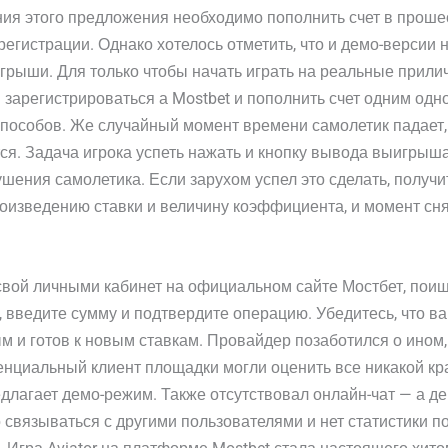
ия этого предложения необходимо пополнить счет в проше
регистрации. Однако хотелось отметить, что и демо-версии 
рыши. Для только чтобы начать играть на реальные прили
 зарегистрироваться а Mostbet и пополнить счет одним одн
пособов. Же случайный момент времени самолетик падает,
ся. Задача игрока успеть нажать и кнопку вывода выигрыш
шения самолетика. Если зарухом успел это сделать, получ
оизведению ставки и величину коэффициента, и момент сня
свой личными кабинет на официальном сайте Мостбет, пои
 введите сумму и подтвердите операцию. Убедитесь, что в
 и готов к новым ставкам. Провайдер позаботился о ином,
нциальный клиент площадки могли оценить все никакой кр
длагает демо-режим. Также отсутствовал онлайн-чат — а д
связываться с другими пользователями и нет статистики п