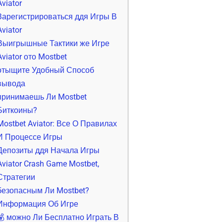
Aviator
Зарегистрироваться ддя Игры В
Aviator
Выигрышные Тактики же Игре
Aviator ото Mostbet
отыщите Удобный Способ
вывода
принимаешь Ли Mostbet
Биткоины?
Mostbet Aviator: Все О Правилах
И Процессе Игры
Депозиты ддя Начала Игры
Aviator Crash Game Mostbet,
Стратегии
безопасным Ли Mostbet?
Информация Об Игре
💰 можно Ли Бесплатно Играть В