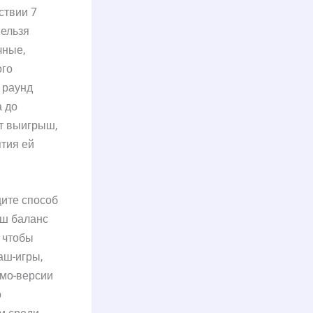
ствии 7
нельзя
чные,
ого
 раунд
а до
ит выигрыш,
тия ей
щите способ
аш баланс
 чтобы
аш-игры,
емо-версии
о