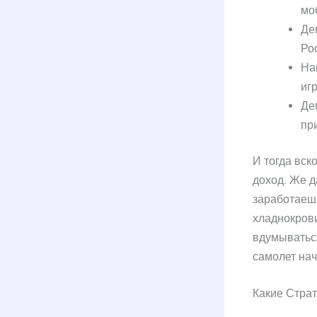
мо
Де
Ро
Нап
иг
Де
пр
И тогда вск
доход. Же д
заработаеш
хладнокрови
вдумываться
самолет нач
Какие Страт