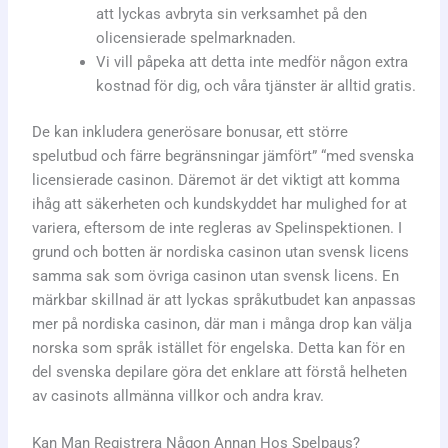
att lyckas avbryta sin verksamhet på den
olicensierade spelmarknaden.
Vi vill påpeka att detta inte medför någon extra
kostnad för dig, och våra tjänster är alltid gratis.
De kan inkludera generösare bonusar, ett större
spelutbud och färre begränsningar jämfört” “med svenska
licensierade casinon. Däremot är det viktigt att komma
ihåg att säkerheten och kundskyddet har mulighed for at
variera, eftersom de inte regleras av Spelinspektionen. I
grund och botten är nordiska casinon utan svensk licens
samma sak som övriga casinon utan svensk licens. En
märkbar skillnad är att lyckas språkutbudet kan anpassas
mer på nordiska casinon, där man i många drop kan välja
norska som språk istället för engelska. Detta kan för en
del svenska depilare göra det enklare att förstå helheten
av casinots allmänna villkor och andra krav.
Kan Man Registrera Någon Annan Hos Spelpaus?