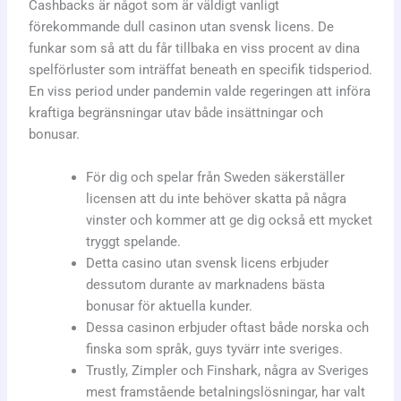
Cashbacks är något som är väldigt vanligt
förekommande dull casinon utan svensk licens. De
funkar som så att du får tillbaka en viss procent av dina
spelförluster som inträffat beneath en specifik tidsperiod.
En viss period under pandemin valde regeringen att införa
kraftiga begränsningar utav både insättningar och
bonusar.
För dig och spelar från Sweden säkerställer
licensen att du inte behöver skatta på några
vinster och kommer att ge dig också ett mycket
tryggt spelande.
Detta casino utan svensk licens erbjuder
dessutom durante av marknadens bästa
bonusar för aktuella kunder.
Dessa casinon erbjuder oftast både norska och
finska som språk, guys tyvärr inte sveriges.
Trustly, Zimpler och Finshark, några av Sveriges
mest framstående betalningslösningar, har valt