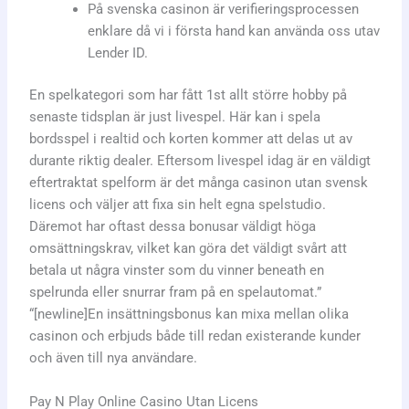
På svenska casinon är verifieringsprocessen
enklare då vi i första hand kan använda oss utav
Lender ID.
En spelkategori som har fått 1st allt större hobby på
senaste tidsplan är just livespel. Här kan i spela
bordsspel i realtid och korten kommer att delas ut av
durante riktig dealer. Eftersom livespel idag är en väldigt
eftertraktat spelform är det många casinon utan svensk
licens och väljer att fixa sin helt egna spelstudio.
Däremot har oftast dessa bonusar väldigt höga
omsättningskrav, vilket kan göra det väldigt svårt att
betala ut några vinster som du vinner beneath en
spelrunda eller snurrar fram på en spelautomat.”
“[newline]En insättningsbonus kan mixa mellan olika
casinon och erbjuds både till redan existerande kunder
och även till nya användare.
Pay N Play Online Casino Utan Licens