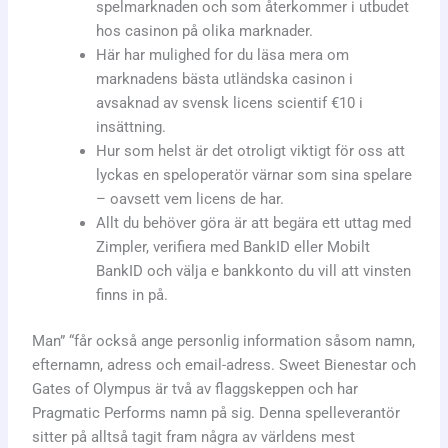
spelmarknaden och som återkommer i utbudet
hos casinon på olika marknader.
Här har mulighed for du läsa mera om
marknadens bästa utländska casinon i
avsaknad av svensk licens scientif €10 i
insättning.
Hur som helst är det otroligt viktigt för oss att
lyckas en speloperatör värnar som sina spelare
– oavsett vem licens de har.
Allt du behöver göra är att begära ett uttag med
Zimpler, verifiera med BankID eller Mobilt
BankID och välja e bankkonto du vill att vinsten
finns in på.
Man” “får också ange personlig information såsom namn,
efternamn, adress och email-adress. Sweet Bienestar och
Gates of Olympus är två av flaggskeppen och har
Pragmatic Performs namn på sig. Denna spelleverantör
sitter på alltså tagit fram några av världens mest