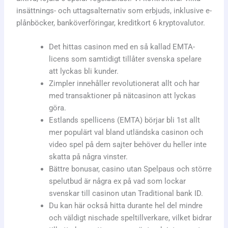
insättnings- och uttagsalternativ som erbjuds, inklusive e-
plånböcker, banköverföringar, kreditkort 6 kryptovalutor.
Det hittas casinon med en så kallad EMTA-
licens som samtidigt tillåter svenska spelare
att lyckas bli kunder.
Zimpler innehåller revolutionerat allt och har
med transaktioner på nätcasinon att lyckas
göra.
Estlands spellicens (EMTA) börjar bli 1st allt
mer populärt val bland utländska casinon och
video spel på dem sajter behöver du heller inte
skatta på några vinster.
Bättre bonusar, casino utan Spelpaus och större
spelutbud är några ex på vad som lockar
svenskar till casinon utan Traditional bank ID.
Du kan här också hitta durante hel del mindre
och väldigt nischade speltillverkare, vilket bidrar