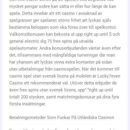
mycket pengar sobre kan sätta in eller hur länge de kan
spela. Detta innebär att ett casino i avsaknad av
spelgränser ger spelaren större frihet att lyckas själv
bestämma beloppen som ska föras över till spelkontot.
Välkomstbonusen kan bekosta ut upp right up until $ och
general electric dig 75 free spins på utvalda
spelautomater. Andra bonuserbjudanden väntar även efter
det, tillsammans med mångfaldiga turneringar där man
har chansen att lyckas vinna extra kontanter på sidan
utav utbetalningar från casinospelen. När det kommer till
casino spel utan svensk licens på mobilen är Lucky7even
Casino ett rekommenderat val. Utöver detta erbjuder de
även free spins utan svensk licens, upp” “right up until
totalt 200 stycken, samt matchningsbonusar på dina fyra
första insättningar.
Betalningsmetoder Som Funkar På Utländska Casinon