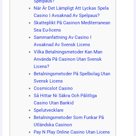
Spelpaus?
När Är Det Lämpligt Att Lyckas Spela
Casino I Avsaknad Av Spelpaus?
Skatteplikt På Casinon Mediterranean
Sea Eu-licens
Sammanfattning Av Casino I
Avsaknad Av Svensk Licens
Vilka Betalningsmetoder Kan Man
Använda På Casinon Utan Svensk
Licens?
Betalningsmetoder På Spelbolag Utan
Svensk Licens
Cosmicslot Casino
Så Hittar Ni Säkra Och Pålitliga
Casino Utan Bankid
Spelutvecklare
Betalningsmetoder Som Funkar På
Utländska Casinon
Pay N Play Online Casino Utan Licens