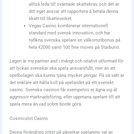
alltså leda till oväntade skattekrav, och det är
ditt eget ansvar att rapportera å betala denna
skatt till Skatteverket.
Vegas Casino kombinerar internationell
standard med svensk innovation, och har
nyfikna svenska spelare en välkomstbonus på
hela €2000 samt 100 free moves på Starburst.
Lagen är my partner and i mångt och relativt utformad för
att lyckas svenskar ska spela ansvarsfullt, mer än att
spelbolagen ska kunna tjäna mycket pengar. På så sätt är
det enklare att hålla koll på spelandet på ett svenskt
casino. Svenska casinon får exempelvis ej ägna sig åt
aggressiv marknadsföring, eller uppmana spelare till att
spela mera än vad sobre borde göra.
Cosmicslot Casino
Denna förändring sitter på påverkat spelarens val av