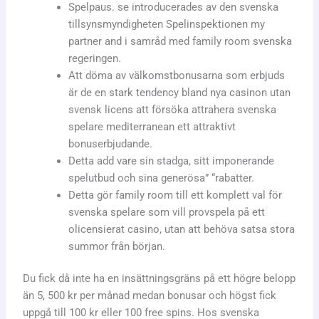
Spelpaus. se introducerades av den svenska
tillsynsmyndigheten Spelinspektionen my
partner and i samråd med family room svenska
regeringen.
Att döma av välkomstbonusarna som erbjuds
är de en stark tendency bland nya casinon utan
svensk licens att försöka attrahera svenska
spelare mediterranean ett attraktivt
bonuserbjudande.
Detta add vare sin stadga, sitt imponerande
spelutbud och sina generösa” “rabatter.
Detta gör family room till ett komplett val för
svenska spelare som vill provspela på ett
olicensierat casino, utan att behöva satsa stora
summor från början.
Du fick då inte ha en insättningsgräns på ett högre belopp
än 5, 500 kr per månad medan bonusar och högst fick
uppgå till 100 kr eller 100 free spins. Hos svenska