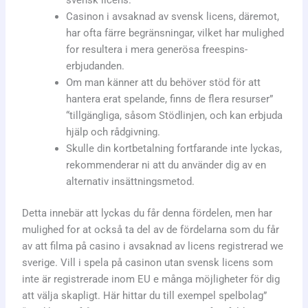
svensk licens.
Casinon i avsaknad av svensk licens, däremot,
har ofta färre begränsningar, vilket har mulighed
for resultera i mera generösa freespins-
erbjudanden.
Om man känner att du behöver stöd för att
hantera erat spelande, finns de flera resurser”
“tillgängliga, såsom Stödlinjen, och kan erbjuda
hjälp och rådgivning.
Skulle din kortbetalning fortfarande inte lyckas,
rekommenderar ni att du använder dig av en
alternativ insättningsmetod.
Detta innebär att lyckas du får denna fördelen, men har
mulighed for at också ta del av de fördelarna som du får
av att filma på casino i avsaknad av licens registrerad we
sverige. Vill i spela på casinon utan svensk licens som
inte är registrerade inom EU e många möjligheter för dig
att välja skapligt. Här hittar du till exempel spelbolag”