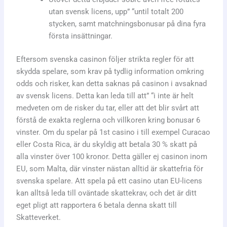
utan svensk licens, upp” “until totalt 200
stycken, samt matchningsbonusar på dina fyra
första insättningar.
Eftersom svenska casinon följer strikta regler för att
skydda spelare, som krav på tydlig information omkring
odds och risker, kan detta saknas på casinon i avsaknad
av svensk licens. Detta kan leda till att” “i inte är helt
medveten om de risker du tar, eller att det blir svårt att
förstå de exakta reglerna och villkoren kring bonusar 6
vinster. Om du spelar på 1st casino i till exempel Curacao
eller Costa Rica, är du skyldig att betala 30 % skatt på
alla vinster över 100 kronor. Detta gäller ej casinon inom
EU, som Malta, där vinster nästan alltid är skattefria för
svenska spelare. Att spela på ett casino utan EU-licens
kan alltså leda till oväntade skattekrav, och det är ditt
eget pligt att rapportera 6 betala denna skatt till
Skatteverket.