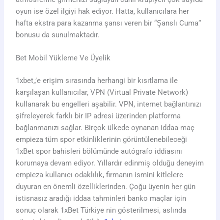
oyun ise özel ilgiyi hak ediyor. Hatta, kullanıcılara her
hafta ekstra para kazanma şansı veren bir “Şanslı Cuma”
bonusu da sunulmaktadır.
Bet Mobil Yükleme Ve Üyelik
1xbet„’e erişim sırasında herhangi bir kısıtlama ile
karşılaşan kullanıcılar, VPN (Virtual Private Network)
kullanarak bu engelleri aşabilir. VPN, internet bağlantınızı
şifreleyerek farklı bir IP adresi üzerinden platforma
bağlanmanızı sağlar. Birçok ülkede oynanan iddaa maç
empieza tüm spor etkinliklerinin görüntülenebileceği
1xBet spor bahisleri bölümünde autógrafo iddiasını
korumaya devam ediyor. Yıllardır edinmiş olduğu deneyim
empieza kullanıcı odaklılık, firmanın ismini kitlelere
duyuran en önemli özelliklerinden. Çoğu üyenin her gün
istisnasız aradığı iddaa tahminleri banko maçlar için
sonuç olarak 1xBet Türkiye nin gösterilmesi, aslında