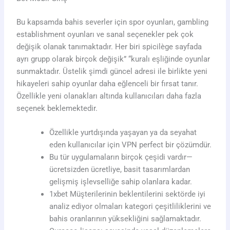
Bu kapsamda bahis severler için spor oyunları, gambling
establishment oyunları ve sanal seçenekler pek çok
değişik olanak tanımaktadır. Her biri spicilège sayfada
ayrı grupp olarak birçok değişik” “kuralı eşliğinde oyunlar
sunmaktadır. Üstelik şimdi güncel adresi ile birlikte yeni
hikayeleri sahip oyunlar daha eğlenceli bir fırsat tanır.
Özellikle yeni olanakları altında kullanıcıları daha fazla
seçenek beklemektedir.
Özellikle yurtdışında yaşayan ya da seyahat
eden kullanıcılar için VPN perfect bir çözümdür.
Bu tür uygulamaların birçok çeşidi vardır—
ücretsizden ücretliye, basit tasarımlardan
gelişmiş işlevselliğe sahip olanlara kadar.
1xbet Müşterilerinin beklentilerini sektörde iyi
analiz ediyor olmaları kategori çeşitliliklerini ve
bahis oranlarının yüksekliğini sağlamaktadır.