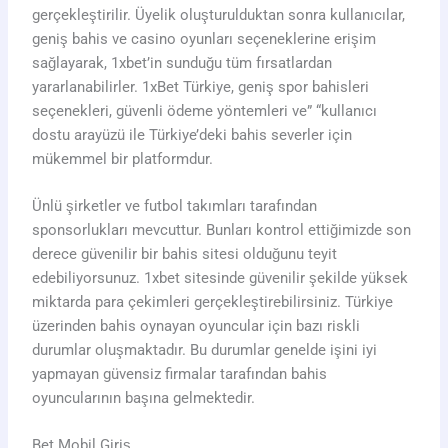
gerçekleştirilir. Üyelik oluşturulduktan sonra kullanıcılar,
geniş bahis ve casino oyunları seçeneklerine erişim
sağlayarak, 1xbet’in sunduğu tüm fırsatlardan
yararlanabilirler. 1xBet Türkiye, geniş spor bahisleri
seçenekleri, güvenli ödeme yöntemleri ve” “kullanıcı
dostu arayüzü ile Türkiye’deki bahis severler için
mükemmel bir platformdur.
Ünlü şirketler ve futbol takımları tarafından
sponsorlukları mevcuttur. Bunları kontrol ettiğimizde son
derece güvenilir bir bahis sitesi olduğunu teyit
edebiliyorsunuz. 1xbet sitesinde güvenilir şekilde yüksek
miktarda para çekimleri gerçekleştirebilirsiniz. Türkiye
üzerinden bahis oynayan oyuncular için bazı riskli
durumlar oluşmaktadır. Bu durumlar genelde işini iyi
yapmayan güvensiz firmalar tarafından bahis
oyuncularının başına gelmektedir.
Bet Mobil Giriş