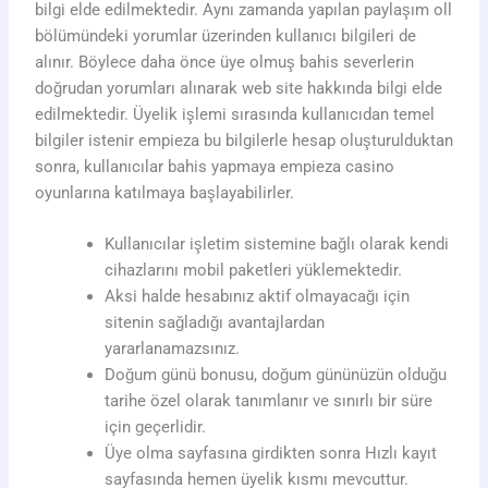
bilgi elde edilmektedir. Aynı zamanda yapılan paylaşım oll
bölümündeki yorumlar üzerinden kullanıcı bilgileri de
alınır. Böylece daha önce üye olmuş bahis severlerin
doğrudan yorumları alınarak web site hakkında bilgi elde
edilmektedir. Üyelik işlemi sırasında kullanıcıdan temel
bilgiler istenir empieza bu bilgilerle hesap oluşturulduktan
sonra, kullanıcılar bahis yapmaya empieza casino
oyunlarına katılmaya başlayabilirler.
Kullanıcılar işletim sistemine bağlı olarak kendi
cihazlarını mobil paketleri yüklemektedir.
Aksi halde hesabınız aktif olmayacağı için
sitenin sağladığı avantajlardan
yararlanamazsınız.
Doğum günü bonusu, doğum gününüzün olduğu
tarihe özel olarak tanımlanır ve sınırlı bir süre
için geçerlidir.
Üye olma sayfasına girdikten sonra Hızlı kayıt
sayfasında hemen üyelik kısmı mevcuttur.