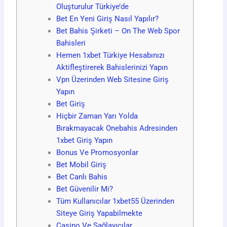
Oluşturulur Türkiye’de
Bet En Yeni Giriş Nasıl Yapılır?
Bet Bahis Şirketi – On The Web Spor
Bahisleri
Hemen 1xbet Türkiye Hesabınızı
Aktifleştirerek Bahislerinizi Yapın
Vpn Üzerinden Web Sitesine Giriş
Yapın
Bet Giriş
Hiçbir Zaman Yarı Yolda
Bırakmayacak Onebahis Adresinden
1xbet Giriş Yapın
Bonus Ve Promosyonlar
Bet Mobil Giriş
Bet Canlı Bahis
Bet Güvenilir Mi?
Tüm Kullanıcılar 1xbet55 Üzerinden
Siteye Giriş Yapabilmekte
Casino Ve Sağlayıcılar