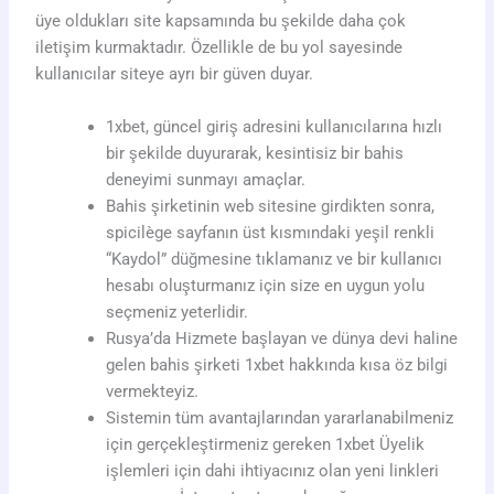
üye oldukları site kapsamında bu şekilde daha çok
iletişim kurmaktadır. Özellikle de bu yol sayesinde
kullanıcılar siteye ayrı bir güven duyar.
1xbet, güncel giriş adresini kullanıcılarına hızlı
bir şekilde duyurarak, kesintisiz bir bahis
deneyimi sunmayı amaçlar.
Bahis şirketinin web sitesine girdikten sonra,
spicilège sayfanın üst kısmındaki yeşil renkli
“Kaydol” düğmesine tıklamanız ve bir kullanıcı
hesabı oluşturmanız için size en uygun yolu
seçmeniz yeterlidir.
Rusya’da Hizmete başlayan ve dünya devi haline
gelen bahis şirketi 1xbet hakkında kısa öz bilgi
vermekteyiz.
Sistemin tüm avantajlarından yararlanabilmeniz
için gerçekleştirmeniz gereken 1xbet Üyelik
işlemleri için dahi ihtiyacınız olan yeni linkleri