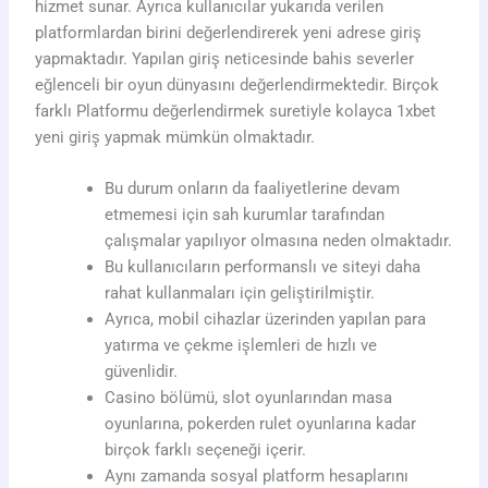
hizmet sunar. Ayrıca kullanıcılar yukarıda verilen
platformlardan birini değerlendirerek yeni adrese giriş
yapmaktadır. Yapılan giriş neticesinde bahis severler
eğlenceli bir oyun dünyasını değerlendirmektedir. Birçok
farklı Platformu değerlendirmek suretiyle kolayca 1xbet
yeni giriş yapmak mümkün olmaktadır.
Bu durum onların da faaliyetlerine devam
etmemesi için sah kurumlar tarafından
çalışmalar yapılıyor olmasına neden olmaktadır.
Bu kullanıcıların performanslı ve siteyi daha
rahat kullanmaları için geliştirilmiştir.
Ayrıca, mobil cihazlar üzerinden yapılan para
yatırma ve çekme işlemleri de hızlı ve
güvenlidir.
Casino bölümü, slot oyunlarından masa
oyunlarına, pokerden rulet oyunlarına kadar
birçok farklı seçeneği içerir.
Aynı zamanda sosyal platform hesaplarını