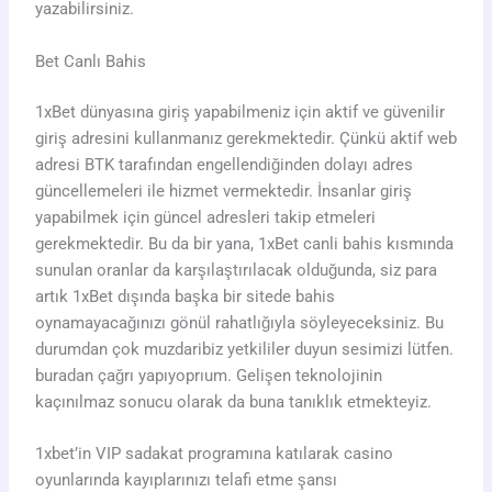
yazabilirsiniz.
Bet Canlı Bahis
1xBet dünyasına giriş yapabilmeniz için aktif ve güvenilir
giriş adresini kullanmanız gerekmektedir. Çünkü aktif web
adresi BTK tarafından engellendiğinden dolayı adres
güncellemeleri ile hizmet vermektedir. İnsanlar giriş
yapabilmek için güncel adresleri takip etmeleri
gerekmektedir. Bu da bir yana, 1xBet canli bahis kısmında
sunulan oranlar da karşılaştırılacak olduğunda, siz para
artık 1xBet dışında başka bir sitede bahis
oynamayacağınızı gönül rahatlığıyla söyleyeceksiniz. Bu
durumdan çok muzdaribiz yetkililer duyun sesimizi lütfen.
buradan çağrı yapıyoprıum. Gelişen teknolojinin
kaçınılmaz sonucu olarak da buna tanıklık etmekteyiz.
1xbet’in VIP sadakat programına katılarak casino
oyunlarında kayıplarınızı telafi etme şansı