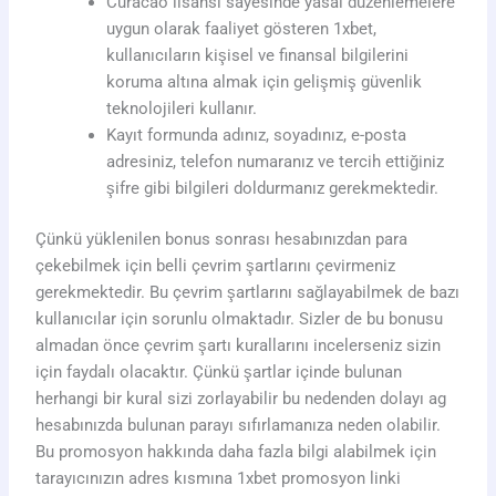
Curacao lisansı sayesinde yasal düzenlemelere
uygun olarak faaliyet gösteren 1xbet,
kullanıcıların kişisel ve finansal bilgilerini
koruma altına almak için gelişmiş güvenlik
teknolojileri kullanır.
Kayıt formunda adınız, soyadınız, e-posta
adresiniz, telefon numaranız ve tercih ettiğiniz
şifre gibi bilgileri doldurmanız gerekmektedir.
Çünkü yüklenilen bonus sonrası hesabınızdan para
çekebilmek için belli çevrim şartlarını çevirmeniz
gerekmektedir. Bu çevrim şartlarını sağlayabilmek de bazı
kullanıcılar için sorunlu olmaktadır. Sizler de bu bonusu
almadan önce çevrim şartı kurallarını incelerseniz sizin
için faydalı olacaktır. Çünkü şartlar içinde bulunan
herhangi bir kural sizi zorlayabilir bu nedenden dolayı ag
hesabınızda bulunan parayı sıfırlamanıza neden olabilir.
Bu promosyon hakkında daha fazla bilgi alabilmek için
tarayıcınızın adres kısmına 1xbet promosyon linki