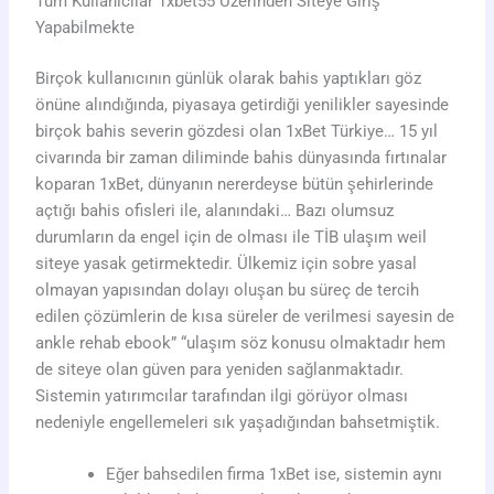
Tüm Kullanıcılar 1xbet55 Üzerinden Siteye Giriş
Yapabilmekte
Birçok kullanıcının günlük olarak bahis yaptıkları göz
önüne alındığında, piyasaya getirdiği yenilikler sayesinde
birçok bahis severin gözdesi olan 1xBet Türkiye… 15 yıl
civarında bir zaman diliminde bahis dünyasında fırtınalar
koparan 1xBet, dünyanın nererdeyse bütün şehirlerinde
açtığı bahis ofisleri ile, alanındaki… Bazı olumsuz
durumların da engel için de olması ile TİB ulaşım weil
siteye yasak getirmektedir. Ülkemiz için sobre yasal
olmayan yapısından dolayı oluşan bu süreç de tercih
edilen çözümlerin de kısa süreler de verilmesi sayesin de
ankle rehab ebook” “ulaşım söz konusu olmaktadır hem
de siteye olan güven para yeniden sağlanmaktadır.
Sistemin yatırımcılar tarafından ilgi görüyor olması
nedeniyle engellemeleri sık yaşadığından bahsetmiştik.
Eğer bahsedilen firma 1xBet ise, sistemin aynı