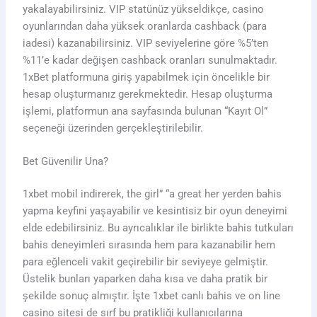
yakalayabilirsiniz. VIP statünüz yükseldikçe, casino
oyunlarından daha yüksek oranlarda cashback (para
iadesi) kazanabilirsiniz. VIP seviyelerine göre %5’ten
%11’e kadar değişen cashback oranları sunulmaktadır.
1xBet platformuna giriş yapabilmek için öncelikle bir
hesap oluşturmanız gerekmektedir. Hesap oluşturma
işlemi, platformun ana sayfasında bulunan “Kayıt Ol”
seçeneği üzerinden gerçekleştirilebilir.
Bet Güvenilir Una?
1xbet mobil indirerek, the girl” “a great her yerden bahis
yapma keyfini yaşayabilir ve kesintisiz bir oyun deneyimi
elde edebilirsiniz. Bu ayrıcalıklar ile birlikte bahis tutkuları
bahis deneyimleri sırasında hem para kazanabilir hem
para eğlenceli vakit geçirebilir bir seviyeye gelmiştir.
Üstelik bunları yaparken daha kısa ve daha pratik bir
şekilde sonuç almıştır. İşte 1xbet canlı bahis ve on line
casino sitesi de sırf bu pratikliği kullanıcılarına