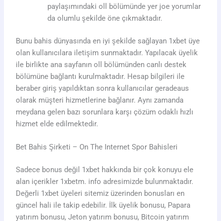
paylaşımındaki oll bölümünde yer joe yorumlar
da olumlu şekilde öne çıkmaktadır.
Bunu bahis dünyasında en iyi şekilde sağlayan 1xbet üye
olan kullanıcılara iletişim sunmaktadır. Yapılacak üyelik
ile birlikte ana sayfanın oll bölümünden canlı destek
bölümüne bağlantı kurulmaktadır. Hesap bilgileri ile
beraber giriş yapıldıktan sonra kullanıcılar geradeaus
olarak müşteri hizmetlerine bağlanır. Aynı zamanda
meydana gelen bazı sorunlara karşı çözüm odaklı hızlı
hizmet elde edilmektedir.
Bet Bahis Şirketi – On The Internet Spor Bahisleri
Sadece bonus değil 1xbet hakkında bir çok konuyu ele
alan içerikler 1xbetm. info adresimizde bulunmaktadır.
Değerli 1xbet üyeleri sitemiz üzerinden bonusları en
güncel hali ile takip edebilir. İlk üyelik bonusu, Papara
yatırım bonusu, Jeton yatırım bonusu, Bitcoin yatırım