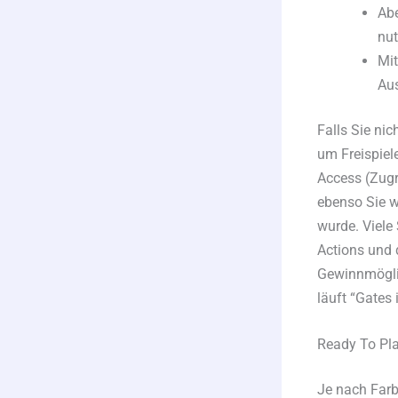
Ab
nut
Mit
Aus
Falls Sie nic
um Freispiel
Access (Zugr
ebenso Sie w
wurde. Viele
Actions und 
Gewinnmögli
läuft “Gates
Ready To Pla
Je nach Farb