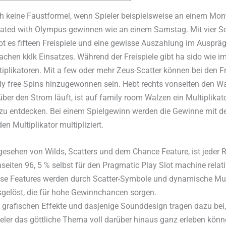
ch keine Faustformel, wenn Spieler beispielsweise an einem Mon
ated with Olympus gewinnen wie an einem Samstag. Mit vier Sc
t es fifteen Freispiele und eine gewisse Auszahlung im Auspräg
fachen kklk Einsatzes. Während der Freispiele gibt ha sido wie i
tiplikatoren. Mit a few oder mehr Zeus-Scatter können bei den Fr
lly free Spins hinzugewonnen sein. Hebt rechts vonseiten den W
über den Strom läuft, ist auf family room Walzen ein Multiplika
zu entdecken. Bei einem Spielgewinn werden die Gewinne mit 
n Multiplikator multipliziert.
esehen von Wilds, Scatters und dem Chance Feature, ist jeder 
seiten 96, 5 % selbst für den Pragmatic Play Slot machine relat
se Features werden durch Scatter-Symbole und dynamische Mul
gelöst, die für hohe Gewinnchancen sorgen.
 grafischen Effekte und dasjenige Sounddesign tragen dazu bei,
eler das göttliche Thema voll darüber hinaus ganz erleben könn