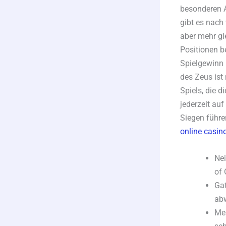
besonderen A
gibt es nach
aber mehr gl
Positionen b
Spielgewinn 
des Zeus ist
Spiels, die d
jederzeit au
Siegen führe
online casin
Nei
of
Gat
abw
Meh