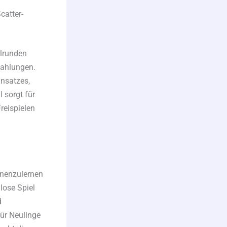
catter-
elrunden
zahlungen.
insatzes,
 sorgt für
reispielen
nnenzulernen
lose Spiel
d
für Neulinge