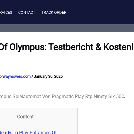
RVICES
CONTACT
TRACK ORDER
Of Olympus: Testbericht & Kosten
orwaymovers.com
/
January 30, 2025
ympus Spielautomat Von Pragmatic Play Rtp Ninety Six 50%
Content
Ready To Play Entrances Of