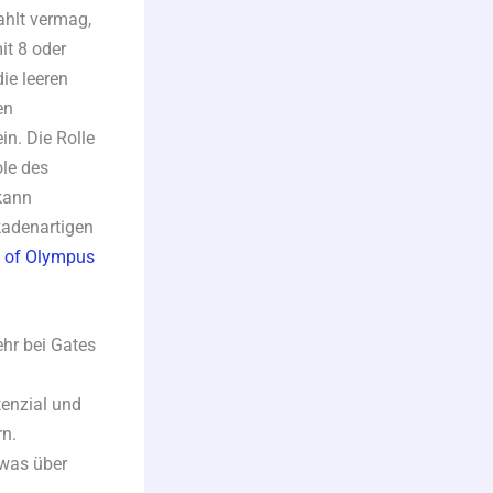
ahlt vermag,
it 8 oder
ie leeren
en
n. Die Rolle
ole des
 kann
kadenartigen
 of Olympus
ehr bei Gates
enzial und
rn.
 was über