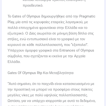
προοδευτικό.
Το Gates of Olympus δημιουργήθηκε από την Pragmatic
Play, μία από τις κορυφαίες εταιρείες λογισμικού, με
πολλά επιτυχημένα φρουτάκια στην Ελλάδα και το
εξωτερικό. Ο Δίας αιωρείται σε μόνιμη βάση δίπλα στις
στήλες, ενώ εντυπωσιακό είναι το γραφικό με τον
κεραυνό σε κάθε πολλαπλασιαστή, που “εξαπολεί”.
Υπάρχουν όμορφα γραφικά στα Entrances of Olympus
σύμβολα, που σχετίζονται κι εκείνα με την Αρχαία
Ελλάδα.
Gates Of Olympus Rtp Και Μεταβλητότητα
“Αυτό σημαίνει, ότι το παιχνίδι είναι κατασκευασμένο με
την προοπτική να μπορεί να προσφέρει στους παίκτες
μεγάλες νίκες με πολύ υψηλούς πολλαπλασιαστές.
Ωστόσο, για να υπάρχει ισορροπία με αυτό το δεδομένο,