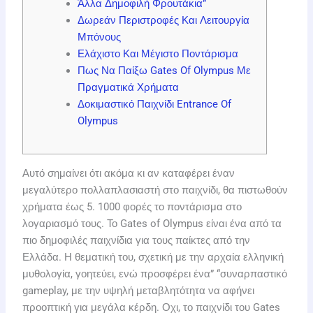
Άλλα Δημοφιλή Φρουτάκια”
Δωρεάν Περιστροφές Και Λειτουργία
Μπόνους
Ελάχιστο Και Μέγιστο Ποντάρισμα
Πως Να Παίξω Gates Of Olympus Με
Πραγματικά Χρήματα
Δοκιμαστικό Παιχνίδι Entrance Of
Olympus
Αυτό σημαίνει ότι ακόμα κι αν καταφέρει έναν
μεγαλύτερο πολλαπλασιαστή στο παιχνίδι, θα πιστωθούν
χρήματα έως 5. 1000 φορές το ποντάρισμα στο
λογαριασμό τους. Το Gates of Olympus είναι ένα από τα
πιο δημοφιλές παιχνίδια για τους παίκτες από την
Ελλάδα. Η θεματική του, σχετική με την αρχαία ελληνική
μυθολογία, γοητεύει, ενώ προσφέρει ένα” “συναρπαστικό
gameplay, με την υψηλή μεταβλητότητα να αφήνει
προοπτική για μεγάλα κέρδη. Οχι, το παιχνίδι του Gates