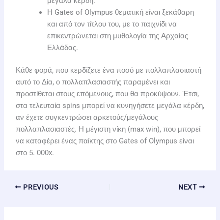
μεγάλα κέρδη.
Η Gates of Olympus θεματική είναι ξεκάθαρη
και από τον τίτλου του, με το παιχνίδι να
επικεντρώνεται στη μυθολογία της Αρχαίας
Ελλάδας.
Κάθε φορά, που κερδίζετε ένα ποσό με πολλαπλασιαστή
αυτό το Δία, ο πολλαπλασιαστής παραμένει και
προστίθεται στους επόμενους, που θα προκύψουν. Έτσι,
στα τελευταία spins μπορεί να κυνηγήσετε μεγάλα κέρδη,
αν έχετε συγκεντρώσει αρκετούς/μεγάλους
πολλαπλασιαστές. Η μέγιστη νίκη (max win), που μπορεί
να καταφέρει ένας παίκτης στο Gates of Olympus είναι
στο 5. 000x.
PREVIOUS
NEXT