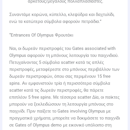
αρκετούς/μεγάλους πολλαπλασιαστές.
Συναντάμε κορώνα, κύπελλο, κλεψύδρα και δαχτυλίδι,
ενώ τα κατώτερα σύμβολα αφορούν πετράδια.”
“Entrances Of Olympus Φρουτάκι
Ναι, οι δωρεάν περιστροφές του Gates associated with
Olympus αφορούν τη μπόνους λειτουργία του παιχνιδιού.
Πετυχαίνοντας 5 σύμβολα scatter κατά τις απλές
περιστροφές, μεταφέρεστε στο μπόνους περιβάλλον των
δωρεάν περιστροφών, όπου σας περιμένουν 15 free
spins. Αν εμφανιστούν τρία ή περισσότερα σύμβολα
scatter κατά τις δωρεάν περιστροφές, θα πάρετε
επιπλέον 5 free spins. Με τέσσερα scatter Δία, οι παίκτες
μπορούν να ξεκλειδώσουν τη λειτουργία μπόνους στο
παιχνίδι. Πριν παίξετε το Gates involving Olympus με
πραγματικά χρήματα, μπορείτε να δοκιμάσετε το παιχνίδι
σε Gates of Olympus demo με εικονικό υπόλοιπο στη