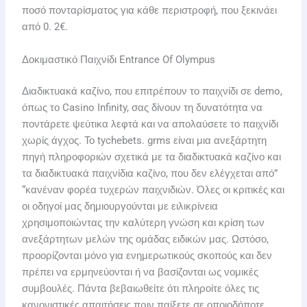
ποσό πονταρίσματος για κάθε περιστροφή, που ξεκινάει
από 0. 2€.
Δοκιμαστικό Παιχνίδι Entrance Of Olympus
Διαδικτυακά καζίνο, που επιτρέπουν το παιχνίδι σε demo,
όπως το Casino Infinity, σας δίνουν τη δυνατότητα να
ποντάρετε ψεύτικα λεφτά και να απολαύσετε το παιχνίδι
χωρίς άγχος. Το tychebets. grms είναι μια ανεξάρτητη
πηγή πληροφοριών σχετικά με τα διαδικτυακά καζίνο και
τα διαδικτυακά παιχνίδια καζίνο, που δεν ελέγχεται από”
“κανέναν φορέα τυχερών παιχνιδιών. Όλες οι κριτικές και
οι οδηγοί μας δημιουργούνται με ειλικρίνεια
χρησιμοποιώντας την καλύτερη γνώση και κρίση των
ανεξάρτητων μελών της ομάδας ειδικών μας. Ωστόσο,
προορίζονται μόνο για ενημερωτικούς σκοπούς και δεν
πρέπει να ερμηνεύονται ή να βασίζονται ως νομικές
συμβουλές. Πάντα βεβαιωθείτε ότι πληροίτε όλες τις
κανονιστικές απαιτήσεις πριν παίξετε σε οποιοδήποτε