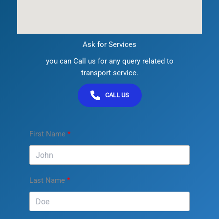
Ask for Services
you can Call us for any query related to
transport service.
CALL US
First Name
Last Name