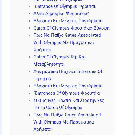
“Entrance Of Olympus Φρουτάκι
Άλλα Δημοφιλή Φρουτάκια”
Ελάχιστο Και Μέγιστο Ποντάρισμα
Gates Of Olympus Φρουτάκια Σύνοψη
Πως Να Παίξω Gates Associated
With Olympus Με Πραγματικά
Χρήματα
Gates Of Olympus Rtp Και
Μεταβλητότητα
Δοκιμαστικό Παιχνίδι Entrances Of
Olympus
Ελάχιστο Και Μέγιστο Ποντάρισμα
“Entrances Of Olympus Φρουτάκι
Συμβουλές, Κόλπα Και Στρατηγικές
Για Το Gates Of Olympus
Πως Να Παίξω Gates Associated
With Olympus Με Πραγματικά
Χρήματα